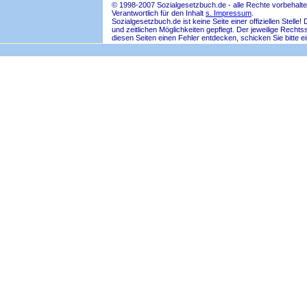
© 1998-2007 Sozialgesetzbuch.de - alle Rechte vorbehalte
Verantwortlich für den Inhalt
s. Impressum
.
Sozialgesetzbuch.de ist keine Seite einer offiziellen Ste
und zeitlichen Möglichkeiten gepflegt. Der jeweilige Rech
diesen Seiten einen Fehler entdecken, schicken Sie bitte e