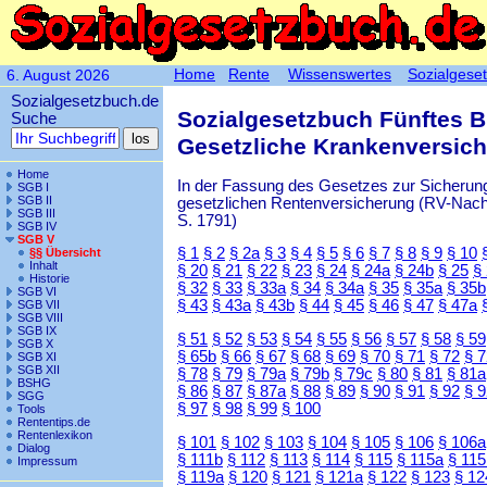
Home
Rente
Wissenswertes
Sozialgese
6. August 2026
Sozialgesetzbuch.de
Sozialgesetzbuch Fünftes 
Suche
Gesetzliche Krankenversic
Home
In der Fassung des Gesetzes zur Sicherung
SGB I
SGB II
gesetzlichen Rentenversicherung (RV-Nachha
SGB III
S. 1791)
SGB IV
SGB V
§ 1
§ 2
§ 2a
§ 3
§ 4
§ 5
§ 6
§ 7
§ 8
§ 9
§ 10
§§ Übersicht
Inhalt
§ 20
§ 21
§ 22
§ 23
§ 24
§ 24a
§ 24b
§ 25
§
Historie
§ 32
§ 33
§ 33a
§ 34
§ 34a
§ 35
§ 35a
§ 35b
SGB VI
§ 43
§ 43a
§ 43b
§ 44
§ 45
§ 46
§ 47
§ 47a
SGB VII
SGB VIII
SGB IX
§ 51
§ 52
§ 53
§ 54
§ 55
§ 56
§ 57
§ 58
§ 59
SGB X
§ 65b
§ 66
§ 67
§ 68
§ 69
§ 70
§ 71
§ 72
§ 
SGB XI
SGB XII
§ 78
§ 79
§ 79a
§ 79b
§ 79c
§ 80
§ 81
§ 81a
BSHG
§ 86
§ 87
§ 87a
§ 88
§ 89
§ 90
§ 91
§ 92
§ 
SGG
§ 97
§ 98
§ 99
§ 100
Tools
Rententips.de
Rentenlexikon
§ 101
§ 102
§ 103
§ 104
§ 105
§ 106
§ 106a
Dialog
§ 111b
§ 112
§ 113
§ 114
§ 115
§ 115a
§ 115
Impressum
§ 119a
§ 120
§ 121
§ 121a
§ 122
§ 123
§ 12