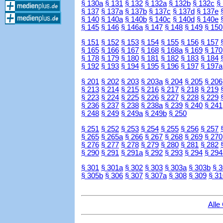
§ 130a
§ 131
§ 132
§ 132a
§ 132b
§ 132c
§
§ 137
§ 137a
§ 137b
§ 137c
§ 137d
§ 137e
§ 140
§ 140a
§ 140b
§ 140c
§ 140d
§ 140e
§ 145
§ 146
§ 146a
§ 147
§ 148
§ 149
§ 150
§ 151
§ 152
§ 153
§ 154
§ 155
§ 156
§ 157
§ 165
§ 166
§ 167
§ 168
§ 168a
§ 169
§ 170
§ 178
§ 179
§ 180
§ 181
§ 182
§ 183
§ 184
§ 192
§ 193
§ 194
§ 195
§ 196
§ 197
§ 197a
§ 201
§ 202
§ 203
§ 203a
§ 204
§ 205
§ 206
§ 213
§ 214
§ 215
§ 216
§ 217
§ 218
§ 219
§ 223
§ 224
§ 225
§ 226
§ 227
§ 228
§ 229
§ 236
§ 237
§ 238
§ 238a
§ 239
§ 240
§ 241
§ 248
§ 249
§ 249a
§ 249b
§ 250
§ 251
§ 252
§ 253
§ 254
§ 255
§ 256
§ 257
§ 265
§ 265a
§ 266
§ 267
§ 268
§ 269
§ 270
§ 276
§ 277
§ 278
§ 279
§ 280
§ 281
§ 282
§ 290
§ 291
§ 291a
§ 292
§ 293
§ 294
§ 294
§ 301
§ 301a
§ 302
§ 303
§ 303a
§ 303b
§ 
§ 305b
§ 306
§ 307
§ 307a
§ 308
§ 309
§ 31
Alle