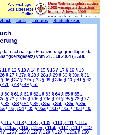
Alle wichtigen
Sozialgesetze
Online
tzbuch
Tools
Internes
Rentenlexikon
Buch
herung
 der nachhaltigen Finanzierungsgrundlagen der
ltigkeitsgesetz) vom 21. Juli 2004 (BGBl. I
§ 11
§ 12
§ 13
§ 14
§ 15
§ 16
§ 17
§ 18
§ 19
 26
§ 27
§ 27a
§ 28
§ 28a
§ 29
§ 30
§ 30a
§ 31
§ 36
§ 37
§ 37a
§ 38
§ 39
§ 39a
§ 40
§ 41
§ 42
§ 47b
§ 48
§ 49
§ 50
§ 60
§ 61
§ 62
§ 62a
§ 63
§ 64
§ 65
§ 65a
72a
§ 73
§ 73a
§ 73b
§ 73c
§ 74
§ 75
§ 76
§ 77
§ 82
§ 83
§ 84
§ 85
§ 85a
§ 85b
§ 85c
§ 85d
92a
§ 93
§ 94
§ 95
§ 95a
§ 95b
§ 95c
§ 95d
§ 96
§ 107
§ 108
§ 108a
§ 109
§ 110
§ 111
§ 111a
b
§ 115c
§ 116
§ 116a
§ 116b
§ 117
§ 118
§ 119
4
§ 125
§ 126
§ 127
§ 128
§ 129
§ 129a
§ 130