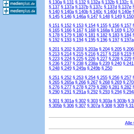
§ 130a
§ 131
§ 132
§ 132a
§ 132b
§ 132c
§
§ 137
§ 137a
§ 137b
§ 137c
§ 137d
§ 137e
§ 140
§ 140a
§ 140b
§ 140c
§ 140d
§ 140e
§ 145
§ 146
§ 146a
§ 147
§ 148
§ 149
§ 150
§ 151
§ 152
§ 153
§ 154
§ 155
§ 156
§ 157
§ 165
§ 166
§ 167
§ 168
§ 168a
§ 169
§ 170
§ 178
§ 179
§ 180
§ 181
§ 182
§ 183
§ 184
§ 192
§ 193
§ 194
§ 195
§ 196
§ 197
§ 197a
§ 201
§ 202
§ 203
§ 203a
§ 204
§ 205
§ 206
§ 213
§ 214
§ 215
§ 216
§ 217
§ 218
§ 219
§ 223
§ 224
§ 225
§ 226
§ 227
§ 228
§ 229
§ 236
§ 237
§ 238
§ 238a
§ 239
§ 240
§ 241
§ 248
§ 249
§ 249a
§ 249b
§ 250
§ 251
§ 252
§ 253
§ 254
§ 255
§ 256
§ 257
§ 265
§ 265a
§ 266
§ 267
§ 268
§ 269
§ 270
§ 276
§ 277
§ 278
§ 279
§ 280
§ 281
§ 282
§ 290
§ 291
§ 291a
§ 292
§ 293
§ 294
§ 294
§ 301
§ 301a
§ 302
§ 303
§ 303a
§ 303b
§ 
§ 305b
§ 306
§ 307
§ 307a
§ 308
§ 309
§ 31
Alle