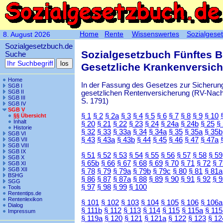
Home
Rente
Wissenswertes
Sozialgese
8. August 2026
Sozialgesetzbuch.de
Sozialgesetzbuch Fünftes 
Suche
Gesetzliche Krankenversic
Home
In der Fassung des Gesetzes zur Sicherung
SGB I
SGB II
gesetzlichen Rentenversicherung (RV-Nachha
SGB III
S. 1791)
SGB IV
SGB V
§ 1
§ 2
§ 2a
§ 3
§ 4
§ 5
§ 6
§ 7
§ 8
§ 9
§ 10
§§ Übersicht
Inhalt
§ 20
§ 21
§ 22
§ 23
§ 24
§ 24a
§ 24b
§ 25
§
Historie
§ 32
§ 33
§ 33a
§ 34
§ 34a
§ 35
§ 35a
§ 35b
SGB VI
§ 43
§ 43a
§ 43b
§ 44
§ 45
§ 46
§ 47
§ 47a
SGB VII
SGB VIII
SGB IX
§ 51
§ 52
§ 53
§ 54
§ 55
§ 56
§ 57
§ 58
§ 59
SGB X
§ 65b
§ 66
§ 67
§ 68
§ 69
§ 70
§ 71
§ 72
§ 
SGB XI
SGB XII
§ 78
§ 79
§ 79a
§ 79b
§ 79c
§ 80
§ 81
§ 81a
BSHG
§ 86
§ 87
§ 87a
§ 88
§ 89
§ 90
§ 91
§ 92
§ 
SGG
§ 97
§ 98
§ 99
§ 100
Tools
Rententips.de
Rentenlexikon
§ 101
§ 102
§ 103
§ 104
§ 105
§ 106
§ 106a
Dialog
§ 111b
§ 112
§ 113
§ 114
§ 115
§ 115a
§ 115
Impressum
§ 119a
§ 120
§ 121
§ 121a
§ 122
§ 123
§ 12