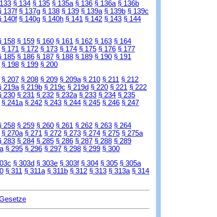
 133
§ 134
§ 135
§ 135a
§ 136
§ 136a
§ 136b
§ 137f
§ 137g
§ 138
§ 139
§ 139a
§ 139b
§ 139c
§ 140f
§ 140g
§ 140h
§ 141
§ 142
§ 143
§ 144
§ 158
§ 159
§ 160
§ 161
§ 162
§ 163
§ 164
§ 171
§ 172
§ 173
§ 174
§ 175
§ 176
§ 177
§ 185
§ 186
§ 187
§ 188
§ 189
§ 190
§ 191
§ 198
§ 199
§ 200
§ 207
§ 208
§ 209
§ 209a
§ 210
§ 211
§ 212
§ 219a
§ 219b
§ 219c
§ 219d
§ 220
§ 221
§ 222
§ 230
§ 231
§ 232
§ 232a
§ 233
§ 234
§ 235
§ 241a
§ 242
§ 243
§ 244
§ 245
§ 246
§ 247
§ 258
§ 259
§ 260
§ 261
§ 262
§ 263
§ 264
§ 270a
§ 271
§ 272
§ 273
§ 274
§ 275
§ 275a
§ 283
§ 284
§ 285
§ 286
§ 287
§ 288
§ 289
a
§ 295
§ 296
§ 297
§ 298
§ 299
§ 300
303c
§ 303d
§ 303e
§ 303f
§ 304
§ 305
§ 305a
0
§ 311
§ 311a
§ 311b
§ 312
§ 313
§ 313a
§ 314
 Gesetze