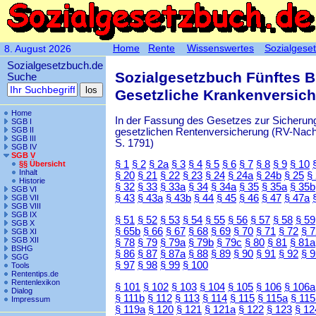
Home
Rente
Wissenswertes
Sozialgese
8. August 2026
Sozialgesetzbuch.de
Sozialgesetzbuch Fünftes 
Suche
Gesetzliche Krankenversic
Home
In der Fassung des Gesetzes zur Sicherung
SGB I
SGB II
gesetzlichen Rentenversicherung (RV-Nachha
SGB III
S. 1791)
SGB IV
SGB V
§ 1
§ 2
§ 2a
§ 3
§ 4
§ 5
§ 6
§ 7
§ 8
§ 9
§ 10
§§ Übersicht
Inhalt
§ 20
§ 21
§ 22
§ 23
§ 24
§ 24a
§ 24b
§ 25
§
Historie
§ 32
§ 33
§ 33a
§ 34
§ 34a
§ 35
§ 35a
§ 35b
SGB VI
§ 43
§ 43a
§ 43b
§ 44
§ 45
§ 46
§ 47
§ 47a
SGB VII
SGB VIII
SGB IX
§ 51
§ 52
§ 53
§ 54
§ 55
§ 56
§ 57
§ 58
§ 59
SGB X
§ 65b
§ 66
§ 67
§ 68
§ 69
§ 70
§ 71
§ 72
§ 
SGB XI
SGB XII
§ 78
§ 79
§ 79a
§ 79b
§ 79c
§ 80
§ 81
§ 81a
BSHG
§ 86
§ 87
§ 87a
§ 88
§ 89
§ 90
§ 91
§ 92
§ 
SGG
§ 97
§ 98
§ 99
§ 100
Tools
Rententips.de
Rentenlexikon
§ 101
§ 102
§ 103
§ 104
§ 105
§ 106
§ 106a
Dialog
§ 111b
§ 112
§ 113
§ 114
§ 115
§ 115a
§ 115
Impressum
§ 119a
§ 120
§ 121
§ 121a
§ 122
§ 123
§ 12