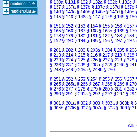
§ 130a
§ 131
§ 132
§ 132a
§ 132b
§ 132c
§
§ 137
§ 137a
§ 137b
§ 137c
§ 137d
§ 137e
§ 140
§ 140a
§ 140b
§ 140c
§ 140d
§ 140e
§ 145
§ 146
§ 146a
§ 147
§ 148
§ 149
§ 150
§ 151
§ 152
§ 153
§ 154
§ 155
§ 156
§ 157
§ 165
§ 166
§ 167
§ 168
§ 168a
§ 169
§ 170
§ 178
§ 179
§ 180
§ 181
§ 182
§ 183
§ 184
§ 192
§ 193
§ 194
§ 195
§ 196
§ 197
§ 197a
§ 201
§ 202
§ 203
§ 203a
§ 204
§ 205
§ 206
§ 213
§ 214
§ 215
§ 216
§ 217
§ 218
§ 219
§ 223
§ 224
§ 225
§ 226
§ 227
§ 228
§ 229
§ 236
§ 237
§ 238
§ 238a
§ 239
§ 240
§ 241
§ 248
§ 249
§ 249a
§ 249b
§ 250
§ 251
§ 252
§ 253
§ 254
§ 255
§ 256
§ 257
§ 265
§ 265a
§ 266
§ 267
§ 268
§ 269
§ 270
§ 276
§ 277
§ 278
§ 279
§ 280
§ 281
§ 282
§ 290
§ 291
§ 291a
§ 292
§ 293
§ 294
§ 294
§ 301
§ 301a
§ 302
§ 303
§ 303a
§ 303b
§ 
§ 305b
§ 306
§ 307
§ 307a
§ 308
§ 309
§ 31
Alle