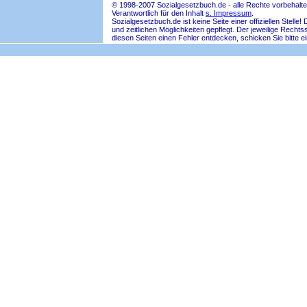
© 1998-2007 Sozialgesetzbuch.de - alle Rechte vorbehalte
Verantwortlich für den Inhalt
s. Impressum
.
Sozialgesetzbuch.de ist keine Seite einer offiziellen Ste
und zeitlichen Möglichkeiten gepflegt. Der jeweilige Rech
diesen Seiten einen Fehler entdecken, schicken Sie bitte e