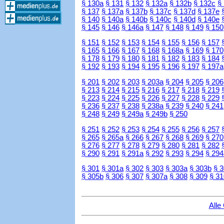
§ 130a
§ 131
§ 132
§ 132a
§ 132b
§ 132c
§
§ 137
§ 137a
§ 137b
§ 137c
§ 137d
§ 137e
§ 140
§ 140a
§ 140b
§ 140c
§ 140d
§ 140e
§ 145
§ 146
§ 146a
§ 147
§ 148
§ 149
§ 150
§ 151
§ 152
§ 153
§ 154
§ 155
§ 156
§ 157
§ 165
§ 166
§ 167
§ 168
§ 168a
§ 169
§ 170
§ 178
§ 179
§ 180
§ 181
§ 182
§ 183
§ 184
§ 192
§ 193
§ 194
§ 195
§ 196
§ 197
§ 197a
§ 201
§ 202
§ 203
§ 203a
§ 204
§ 205
§ 206
§ 213
§ 214
§ 215
§ 216
§ 217
§ 218
§ 219
§ 223
§ 224
§ 225
§ 226
§ 227
§ 228
§ 229
§ 236
§ 237
§ 238
§ 238a
§ 239
§ 240
§ 241
§ 248
§ 249
§ 249a
§ 249b
§ 250
§ 251
§ 252
§ 253
§ 254
§ 255
§ 256
§ 257
§ 265
§ 265a
§ 266
§ 267
§ 268
§ 269
§ 270
§ 276
§ 277
§ 278
§ 279
§ 280
§ 281
§ 282
§ 290
§ 291
§ 291a
§ 292
§ 293
§ 294
§ 294
§ 301
§ 301a
§ 302
§ 303
§ 303a
§ 303b
§ 
§ 305b
§ 306
§ 307
§ 307a
§ 308
§ 309
§ 31
Alle