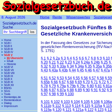
Home
Rente
Wissenswertes
Sozialgese
8. August 2026
Sozialgesetzbuch.de
Sozialgesetzbuch Fünftes 
Suche
Gesetzliche Krankenversic
Home
In der Fassung des Gesetzes zur Sicherung
SGB I
SGB II
gesetzlichen Rentenversicherung (RV-Nachha
SGB III
S. 1791)
SGB IV
SGB V
§ 1
§ 2
§ 2a
§ 3
§ 4
§ 5
§ 6
§ 7
§ 8
§ 9
§ 10
§§ Übersicht
Inhalt
§ 20
§ 21
§ 22
§ 23
§ 24
§ 24a
§ 24b
§ 25
§
Historie
§ 32
§ 33
§ 33a
§ 34
§ 34a
§ 35
§ 35a
§ 35b
SGB VI
§ 43
§ 43a
§ 43b
§ 44
§ 45
§ 46
§ 47
§ 47a
SGB VII
SGB VIII
SGB IX
§ 51
§ 52
§ 53
§ 54
§ 55
§ 56
§ 57
§ 58
§ 59
SGB X
§ 65b
§ 66
§ 67
§ 68
§ 69
§ 70
§ 71
§ 72
§ 
SGB XI
SGB XII
§ 78
§ 79
§ 79a
§ 79b
§ 79c
§ 80
§ 81
§ 81a
BSHG
§ 86
§ 87
§ 87a
§ 88
§ 89
§ 90
§ 91
§ 92
§ 
SGG
§ 97
§ 98
§ 99
§ 100
Tools
Rententips.de
Rentenlexikon
§ 101
§ 102
§ 103
§ 104
§ 105
§ 106
§ 106a
Dialog
§ 111b
§ 112
§ 113
§ 114
§ 115
§ 115a
§ 115
Impressum
§ 119a
§ 120
§ 121
§ 121a
§ 122
§ 123
§ 12