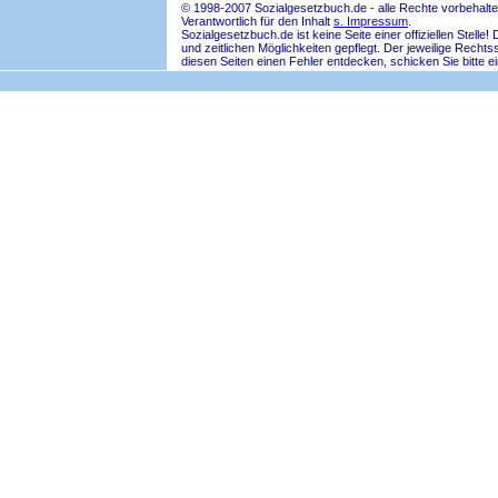
© 1998-2007 Sozialgesetzbuch.de - alle Rechte vorbehalte
Verantwortlich für den Inhalt
s. Impressum
.
Sozialgesetzbuch.de ist keine Seite einer offiziellen Ste
und zeitlichen Möglichkeiten gepflegt. Der jeweilige Rech
diesen Seiten einen Fehler entdecken, schicken Sie bitte e