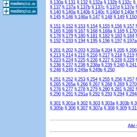
§ 130a
§ 131
§ 132
§ 132a
§ 132b
§ 132c
§
§ 137
§ 137a
§ 137b
§ 137c
§ 137d
§ 137e
§ 140
§ 140a
§ 140b
§ 140c
§ 140d
§ 140e
§ 145
§ 146
§ 146a
§ 147
§ 148
§ 149
§ 150
§ 151
§ 152
§ 153
§ 154
§ 155
§ 156
§ 157
§ 165
§ 166
§ 167
§ 168
§ 168a
§ 169
§ 170
§ 178
§ 179
§ 180
§ 181
§ 182
§ 183
§ 184
§ 192
§ 193
§ 194
§ 195
§ 196
§ 197
§ 197a
§ 201
§ 202
§ 203
§ 203a
§ 204
§ 205
§ 206
§ 213
§ 214
§ 215
§ 216
§ 217
§ 218
§ 219
§ 223
§ 224
§ 225
§ 226
§ 227
§ 228
§ 229
§ 236
§ 237
§ 238
§ 238a
§ 239
§ 240
§ 241
§ 248
§ 249
§ 249a
§ 249b
§ 250
§ 251
§ 252
§ 253
§ 254
§ 255
§ 256
§ 257
§ 265
§ 265a
§ 266
§ 267
§ 268
§ 269
§ 270
§ 276
§ 277
§ 278
§ 279
§ 280
§ 281
§ 282
§ 290
§ 291
§ 291a
§ 292
§ 293
§ 294
§ 294
§ 301
§ 301a
§ 302
§ 303
§ 303a
§ 303b
§ 
§ 305b
§ 306
§ 307
§ 307a
§ 308
§ 309
§ 31
Alle