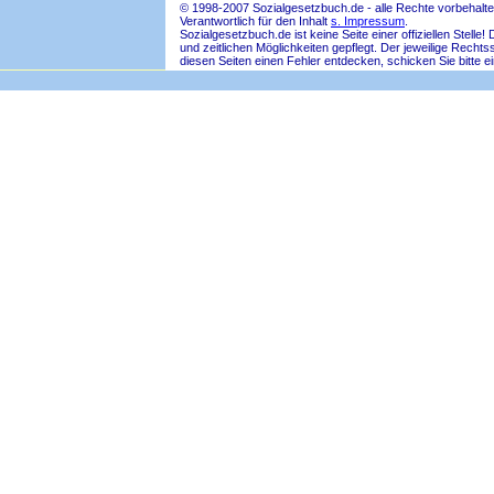
© 1998-2007 Sozialgesetzbuch.de - alle Rechte vorbehalte
Verantwortlich für den Inhalt
s. Impressum
.
Sozialgesetzbuch.de ist keine Seite einer offiziellen Ste
und zeitlichen Möglichkeiten gepflegt. Der jeweilige Rech
diesen Seiten einen Fehler entdecken, schicken Sie bitte e