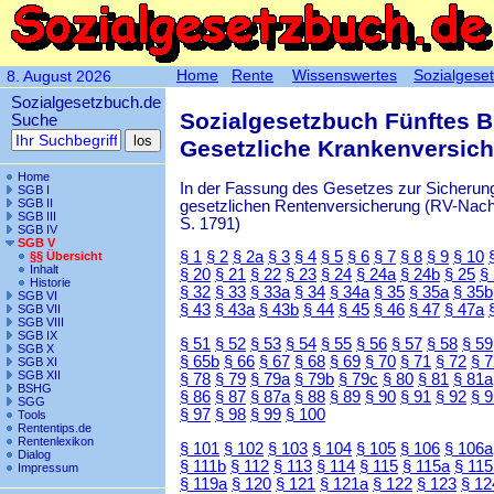
Home
Rente
Wissenswertes
Sozialgese
8. August 2026
Sozialgesetzbuch.de
Sozialgesetzbuch Fünftes 
Suche
Gesetzliche Krankenversic
Home
In der Fassung des Gesetzes zur Sicherung
SGB I
SGB II
gesetzlichen Rentenversicherung (RV-Nachha
SGB III
S. 1791)
SGB IV
SGB V
§ 1
§ 2
§ 2a
§ 3
§ 4
§ 5
§ 6
§ 7
§ 8
§ 9
§ 10
§§ Übersicht
Inhalt
§ 20
§ 21
§ 22
§ 23
§ 24
§ 24a
§ 24b
§ 25
§
Historie
§ 32
§ 33
§ 33a
§ 34
§ 34a
§ 35
§ 35a
§ 35b
SGB VI
§ 43
§ 43a
§ 43b
§ 44
§ 45
§ 46
§ 47
§ 47a
SGB VII
SGB VIII
SGB IX
§ 51
§ 52
§ 53
§ 54
§ 55
§ 56
§ 57
§ 58
§ 59
SGB X
§ 65b
§ 66
§ 67
§ 68
§ 69
§ 70
§ 71
§ 72
§ 
SGB XI
SGB XII
§ 78
§ 79
§ 79a
§ 79b
§ 79c
§ 80
§ 81
§ 81a
BSHG
§ 86
§ 87
§ 87a
§ 88
§ 89
§ 90
§ 91
§ 92
§ 
SGG
§ 97
§ 98
§ 99
§ 100
Tools
Rententips.de
Rentenlexikon
§ 101
§ 102
§ 103
§ 104
§ 105
§ 106
§ 106a
Dialog
§ 111b
§ 112
§ 113
§ 114
§ 115
§ 115a
§ 115
Impressum
§ 119a
§ 120
§ 121
§ 121a
§ 122
§ 123
§ 12