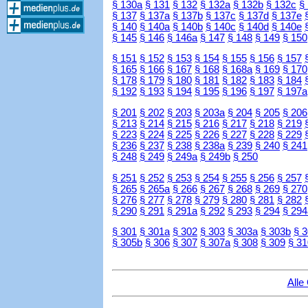
§ 130a
§ 131
§ 132
§ 132a
§ 132b
§ 132c
§
§ 137
§ 137a
§ 137b
§ 137c
§ 137d
§ 137e
§ 140
§ 140a
§ 140b
§ 140c
§ 140d
§ 140e
§ 145
§ 146
§ 146a
§ 147
§ 148
§ 149
§ 150
§ 151
§ 152
§ 153
§ 154
§ 155
§ 156
§ 157
§ 165
§ 166
§ 167
§ 168
§ 168a
§ 169
§ 170
§ 178
§ 179
§ 180
§ 181
§ 182
§ 183
§ 184
§ 192
§ 193
§ 194
§ 195
§ 196
§ 197
§ 197a
§ 201
§ 202
§ 203
§ 203a
§ 204
§ 205
§ 206
§ 213
§ 214
§ 215
§ 216
§ 217
§ 218
§ 219
§ 223
§ 224
§ 225
§ 226
§ 227
§ 228
§ 229
§ 236
§ 237
§ 238
§ 238a
§ 239
§ 240
§ 241
§ 248
§ 249
§ 249a
§ 249b
§ 250
§ 251
§ 252
§ 253
§ 254
§ 255
§ 256
§ 257
§ 265
§ 265a
§ 266
§ 267
§ 268
§ 269
§ 270
§ 276
§ 277
§ 278
§ 279
§ 280
§ 281
§ 282
§ 290
§ 291
§ 291a
§ 292
§ 293
§ 294
§ 294
§ 301
§ 301a
§ 302
§ 303
§ 303a
§ 303b
§ 
§ 305b
§ 306
§ 307
§ 307a
§ 308
§ 309
§ 31
Alle