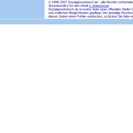
© 1998-2007 Sozialgesetzbuch.de - alle Rechte vorbehalte
Verantwortlich für den Inhalt
s. Impressum
.
Sozialgesetzbuch.de ist keine Seite einer offiziellen Ste
und zeitlichen Möglichkeiten gepflegt. Der jeweilige Rech
diesen Seiten einen Fehler entdecken, schicken Sie bitte e