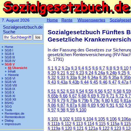
Home
Rente
Wissenswertes
Sozialgese
7. August 2026
Sozialgesetzbuch.de
Sozialgesetzbuch Fünftes 
Suche
Gesetzliche Krankenversic
Home
In der Fassung des Gesetzes zur Sicherung
SGB I
SGB II
gesetzlichen Rentenversicherung (RV-Nachha
SGB III
S. 1791)
SGB IV
SGB V
§ 1
§ 2
§ 2a
§ 3
§ 4
§ 5
§ 6
§ 7
§ 8
§ 9
§ 10
§§ Übersicht
Inhalt
§ 20
§ 21
§ 22
§ 23
§ 24
§ 24a
§ 24b
§ 25
§
Historie
§ 32
§ 33
§ 33a
§ 34
§ 34a
§ 35
§ 35a
§ 35b
SGB VI
§ 43
§ 43a
§ 43b
§ 44
§ 45
§ 46
§ 47
§ 47a
SGB VII
SGB VIII
SGB IX
§ 51
§ 52
§ 53
§ 54
§ 55
§ 56
§ 57
§ 58
§ 59
SGB X
§ 65b
§ 66
§ 67
§ 68
§ 69
§ 70
§ 71
§ 72
§ 
SGB XI
SGB XII
§ 78
§ 79
§ 79a
§ 79b
§ 79c
§ 80
§ 81
§ 81a
BSHG
§ 86
§ 87
§ 87a
§ 88
§ 89
§ 90
§ 91
§ 92
§ 
SGG
§ 97
§ 98
§ 99
§ 100
Tools
Rententips.de
Rentenlexikon
§ 101
§ 102
§ 103
§ 104
§ 105
§ 106
§ 106a
Dialog
§ 111b
§ 112
§ 113
§ 114
§ 115
§ 115a
§ 115
Impressum
§ 119a
§ 120
§ 121
§ 121a
§ 122
§ 123
§ 12