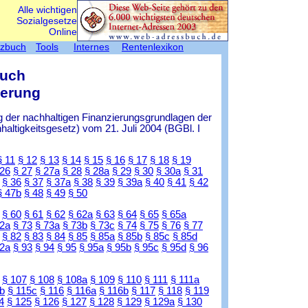
Alle wichtigen
Sozialgesetze
Online
tzbuch
Tools
Internes
Rentenlexikon
Buch
herung
 der nachhaltigen Finanzierungsgrundlagen der
ltigkeitsgesetz) vom 21. Juli 2004 (BGBl. I
§ 11
§ 12
§ 13
§ 14
§ 15
§ 16
§ 17
§ 18
§ 19
 26
§ 27
§ 27a
§ 28
§ 28a
§ 29
§ 30
§ 30a
§ 31
§ 36
§ 37
§ 37a
§ 38
§ 39
§ 39a
§ 40
§ 41
§ 42
§ 47b
§ 48
§ 49
§ 50
§ 60
§ 61
§ 62
§ 62a
§ 63
§ 64
§ 65
§ 65a
72a
§ 73
§ 73a
§ 73b
§ 73c
§ 74
§ 75
§ 76
§ 77
§ 82
§ 83
§ 84
§ 85
§ 85a
§ 85b
§ 85c
§ 85d
92a
§ 93
§ 94
§ 95
§ 95a
§ 95b
§ 95c
§ 95d
§ 96
§ 107
§ 108
§ 108a
§ 109
§ 110
§ 111
§ 111a
b
§ 115c
§ 116
§ 116a
§ 116b
§ 117
§ 118
§ 119
4
§ 125
§ 126
§ 127
§ 128
§ 129
§ 129a
§ 130