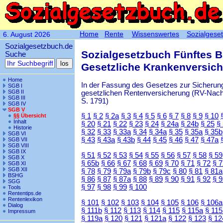
Home
Rente
Wissenswertes
Sozialgese
6. August 2026
Sozialgesetzbuch.de
Sozialgesetzbuch Fünftes 
Suche
Gesetzliche Krankenversic
Home
In der Fassung des Gesetzes zur Sicherung
SGB I
SGB II
gesetzlichen Rentenversicherung (RV-Nachha
SGB III
S. 1791)
SGB IV
SGB V
§ 1
§ 2
§ 2a
§ 3
§ 4
§ 5
§ 6
§ 7
§ 8
§ 9
§ 10
§§ Übersicht
Inhalt
§ 20
§ 21
§ 22
§ 23
§ 24
§ 24a
§ 24b
§ 25
§
Historie
§ 32
§ 33
§ 33a
§ 34
§ 34a
§ 35
§ 35a
§ 35b
SGB VI
§ 43
§ 43a
§ 43b
§ 44
§ 45
§ 46
§ 47
§ 47a
SGB VII
SGB VIII
SGB IX
§ 51
§ 52
§ 53
§ 54
§ 55
§ 56
§ 57
§ 58
§ 59
SGB X
§ 65b
§ 66
§ 67
§ 68
§ 69
§ 70
§ 71
§ 72
§ 
SGB XI
SGB XII
§ 78
§ 79
§ 79a
§ 79b
§ 79c
§ 80
§ 81
§ 81a
BSHG
§ 86
§ 87
§ 87a
§ 88
§ 89
§ 90
§ 91
§ 92
§ 
SGG
§ 97
§ 98
§ 99
§ 100
Tools
Rententips.de
Rentenlexikon
§ 101
§ 102
§ 103
§ 104
§ 105
§ 106
§ 106a
Dialog
§ 111b
§ 112
§ 113
§ 114
§ 115
§ 115a
§ 115
Impressum
§ 119a
§ 120
§ 121
§ 121a
§ 122
§ 123
§ 12