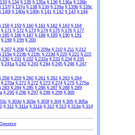
 133
§ 134
§ 135
§ 135a
§ 136
§ 136a
§ 136b
§ 137f
§ 137g
§ 138
§ 139
§ 139a
§ 139b
§ 139c
§ 140f
§ 140g
§ 140h
§ 141
§ 142
§ 143
§ 144
§ 158
§ 159
§ 160
§ 161
§ 162
§ 163
§ 164
§ 171
§ 172
§ 173
§ 174
§ 175
§ 176
§ 177
§ 185
§ 186
§ 187
§ 188
§ 189
§ 190
§ 191
§ 198
§ 199
§ 200
§ 207
§ 208
§ 209
§ 209a
§ 210
§ 211
§ 212
§ 219a
§ 219b
§ 219c
§ 219d
§ 220
§ 221
§ 222
§ 230
§ 231
§ 232
§ 232a
§ 233
§ 234
§ 235
§ 241a
§ 242
§ 243
§ 244
§ 245
§ 246
§ 247
§ 258
§ 259
§ 260
§ 261
§ 262
§ 263
§ 264
§ 270a
§ 271
§ 272
§ 273
§ 274
§ 275
§ 275a
§ 283
§ 284
§ 285
§ 286
§ 287
§ 288
§ 289
a
§ 295
§ 296
§ 297
§ 298
§ 299
§ 300
303c
§ 303d
§ 303e
§ 303f
§ 304
§ 305
§ 305a
0
§ 311
§ 311a
§ 311b
§ 312
§ 313
§ 313a
§ 314
 Gesetze