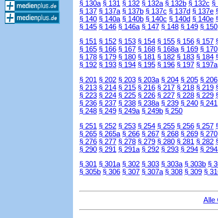
§ 130a
§ 131
§ 132
§ 132a
§ 132b
§ 132c
§
§ 137
§ 137a
§ 137b
§ 137c
§ 137d
§ 137e
§ 140
§ 140a
§ 140b
§ 140c
§ 140d
§ 140e
§ 145
§ 146
§ 146a
§ 147
§ 148
§ 149
§ 150
§ 151
§ 152
§ 153
§ 154
§ 155
§ 156
§ 157
§ 165
§ 166
§ 167
§ 168
§ 168a
§ 169
§ 170
§ 178
§ 179
§ 180
§ 181
§ 182
§ 183
§ 184
§ 192
§ 193
§ 194
§ 195
§ 196
§ 197
§ 197a
§ 201
§ 202
§ 203
§ 203a
§ 204
§ 205
§ 206
§ 213
§ 214
§ 215
§ 216
§ 217
§ 218
§ 219
§ 223
§ 224
§ 225
§ 226
§ 227
§ 228
§ 229
§ 236
§ 237
§ 238
§ 238a
§ 239
§ 240
§ 241
§ 248
§ 249
§ 249a
§ 249b
§ 250
§ 251
§ 252
§ 253
§ 254
§ 255
§ 256
§ 257
§ 265
§ 265a
§ 266
§ 267
§ 268
§ 269
§ 270
§ 276
§ 277
§ 278
§ 279
§ 280
§ 281
§ 282
§ 290
§ 291
§ 291a
§ 292
§ 293
§ 294
§ 294
§ 301
§ 301a
§ 302
§ 303
§ 303a
§ 303b
§ 
§ 305b
§ 306
§ 307
§ 307a
§ 308
§ 309
§ 31
Alle