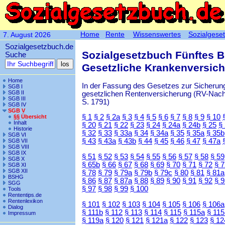
Home
Rente
Wissenswertes
Sozialgese
7. August 2026
Sozialgesetzbuch.de
Sozialgesetzbuch Fünftes 
Suche
Gesetzliche Krankenversic
Home
In der Fassung des Gesetzes zur Sicherung
SGB I
SGB II
gesetzlichen Rentenversicherung (RV-Nachha
SGB III
S. 1791)
SGB IV
SGB V
§ 1
§ 2
§ 2a
§ 3
§ 4
§ 5
§ 6
§ 7
§ 8
§ 9
§ 10
§§ Übersicht
Inhalt
§ 20
§ 21
§ 22
§ 23
§ 24
§ 24a
§ 24b
§ 25
§
Historie
§ 32
§ 33
§ 33a
§ 34
§ 34a
§ 35
§ 35a
§ 35b
SGB VI
§ 43
§ 43a
§ 43b
§ 44
§ 45
§ 46
§ 47
§ 47a
SGB VII
SGB VIII
SGB IX
§ 51
§ 52
§ 53
§ 54
§ 55
§ 56
§ 57
§ 58
§ 59
SGB X
§ 65b
§ 66
§ 67
§ 68
§ 69
§ 70
§ 71
§ 72
§ 
SGB XI
SGB XII
§ 78
§ 79
§ 79a
§ 79b
§ 79c
§ 80
§ 81
§ 81a
BSHG
§ 86
§ 87
§ 87a
§ 88
§ 89
§ 90
§ 91
§ 92
§ 
SGG
§ 97
§ 98
§ 99
§ 100
Tools
Rententips.de
Rentenlexikon
§ 101
§ 102
§ 103
§ 104
§ 105
§ 106
§ 106a
Dialog
§ 111b
§ 112
§ 113
§ 114
§ 115
§ 115a
§ 115
Impressum
§ 119a
§ 120
§ 121
§ 121a
§ 122
§ 123
§ 12