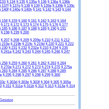
 133
§ 134
§ 135
§ 135a
§ 136
§ 136a
§ 136b
§ 137f
§ 137g
§ 138
§ 139
§ 139a
§ 139b
§ 139c
§ 140f
§ 140g
§ 140h
§ 141
§ 142
§ 143
§ 144
§ 158
§ 159
§ 160
§ 161
§ 162
§ 163
§ 164
§ 171
§ 172
§ 173
§ 174
§ 175
§ 176
§ 177
§ 185
§ 186
§ 187
§ 188
§ 189
§ 190
§ 191
§ 198
§ 199
§ 200
§ 207
§ 208
§ 209
§ 209a
§ 210
§ 211
§ 212
§ 219a
§ 219b
§ 219c
§ 219d
§ 220
§ 221
§ 222
§ 230
§ 231
§ 232
§ 232a
§ 233
§ 234
§ 235
§ 241a
§ 242
§ 243
§ 244
§ 245
§ 246
§ 247
§ 258
§ 259
§ 260
§ 261
§ 262
§ 263
§ 264
§ 270a
§ 271
§ 272
§ 273
§ 274
§ 275
§ 275a
§ 283
§ 284
§ 285
§ 286
§ 287
§ 288
§ 289
a
§ 295
§ 296
§ 297
§ 298
§ 299
§ 300
303c
§ 303d
§ 303e
§ 303f
§ 304
§ 305
§ 305a
0
§ 311
§ 311a
§ 311b
§ 312
§ 313
§ 313a
§ 314
 Gesetze