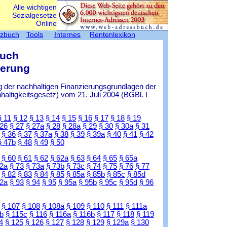
Alle wichtigen
Sozialgesetze
Online
tzbuch
Tools
Internes
Rentenlexikon
Buch
herung
 der nachhaltigen Finanzierungsgrundlagen der
ltigkeitsgesetz) vom 21. Juli 2004 (BGBl. I
§ 11
§ 12
§ 13
§ 14
§ 15
§ 16
§ 17
§ 18
§ 19
 26
§ 27
§ 27a
§ 28
§ 28a
§ 29
§ 30
§ 30a
§ 31
§ 36
§ 37
§ 37a
§ 38
§ 39
§ 39a
§ 40
§ 41
§ 42
§ 47b
§ 48
§ 49
§ 50
§ 60
§ 61
§ 62
§ 62a
§ 63
§ 64
§ 65
§ 65a
72a
§ 73
§ 73a
§ 73b
§ 73c
§ 74
§ 75
§ 76
§ 77
§ 82
§ 83
§ 84
§ 85
§ 85a
§ 85b
§ 85c
§ 85d
92a
§ 93
§ 94
§ 95
§ 95a
§ 95b
§ 95c
§ 95d
§ 96
§ 107
§ 108
§ 108a
§ 109
§ 110
§ 111
§ 111a
b
§ 115c
§ 116
§ 116a
§ 116b
§ 117
§ 118
§ 119
4
§ 125
§ 126
§ 127
§ 128
§ 129
§ 129a
§ 130