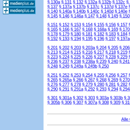
§ 130a
§ 131
§ 132
§ 132a
§ 132b
§ 132c
§
§ 137
§ 137a
§ 137b
§ 137c
§ 137d
§ 137e
§ 140
§ 140a
§ 140b
§ 140c
§ 140d
§ 140e
§ 145
§ 146
§ 146a
§ 147
§ 148
§ 149
§ 150
§ 151
§ 152
§ 153
§ 154
§ 155
§ 156
§ 157
§ 165
§ 166
§ 167
§ 168
§ 168a
§ 169
§ 170
§ 178
§ 179
§ 180
§ 181
§ 182
§ 183
§ 184
§ 192
§ 193
§ 194
§ 195
§ 196
§ 197
§ 197a
§ 201
§ 202
§ 203
§ 203a
§ 204
§ 205
§ 206
§ 213
§ 214
§ 215
§ 216
§ 217
§ 218
§ 219
§ 223
§ 224
§ 225
§ 226
§ 227
§ 228
§ 229
§ 236
§ 237
§ 238
§ 238a
§ 239
§ 240
§ 241
§ 248
§ 249
§ 249a
§ 249b
§ 250
§ 251
§ 252
§ 253
§ 254
§ 255
§ 256
§ 257
§ 265
§ 265a
§ 266
§ 267
§ 268
§ 269
§ 270
§ 276
§ 277
§ 278
§ 279
§ 280
§ 281
§ 282
§ 290
§ 291
§ 291a
§ 292
§ 293
§ 294
§ 294
§ 301
§ 301a
§ 302
§ 303
§ 303a
§ 303b
§ 
§ 305b
§ 306
§ 307
§ 307a
§ 308
§ 309
§ 31
Alle