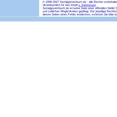
© 1998-2007 Sozialgesetzbuch.de - alle Rechte vorbehalte
Verantwortlich für den Inhalt
s. Impressum
.
Sozialgesetzbuch.de ist keine Seite einer offiziellen Ste
und zeitlichen Möglichkeiten gepflegt. Der jeweilige Rech
diesen Seiten einen Fehler entdecken, schicken Sie bitte e