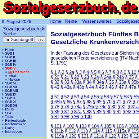
Home
Rente
Wissenswertes
Sozialgese
8. August 2026
Sozialgesetzbuch.de
Sozialgesetzbuch Fünftes 
Suche
Gesetzliche Krankenversic
Home
In der Fassung des Gesetzes zur Sicherung
SGB I
SGB II
gesetzlichen Rentenversicherung (RV-Nachha
SGB III
S. 1791)
SGB IV
SGB V
§ 1
§ 2
§ 2a
§ 3
§ 4
§ 5
§ 6
§ 7
§ 8
§ 9
§ 10
§§ Übersicht
Inhalt
§ 20
§ 21
§ 22
§ 23
§ 24
§ 24a
§ 24b
§ 25
§
Historie
§ 32
§ 33
§ 33a
§ 34
§ 34a
§ 35
§ 35a
§ 35b
SGB VI
§ 43
§ 43a
§ 43b
§ 44
§ 45
§ 46
§ 47
§ 47a
SGB VII
SGB VIII
SGB IX
§ 51
§ 52
§ 53
§ 54
§ 55
§ 56
§ 57
§ 58
§ 59
SGB X
§ 65b
§ 66
§ 67
§ 68
§ 69
§ 70
§ 71
§ 72
§ 
SGB XI
SGB XII
§ 78
§ 79
§ 79a
§ 79b
§ 79c
§ 80
§ 81
§ 81a
BSHG
§ 86
§ 87
§ 87a
§ 88
§ 89
§ 90
§ 91
§ 92
§ 
SGG
§ 97
§ 98
§ 99
§ 100
Tools
Rententips.de
Rentenlexikon
§ 101
§ 102
§ 103
§ 104
§ 105
§ 106
§ 106a
Dialog
§ 111b
§ 112
§ 113
§ 114
§ 115
§ 115a
§ 115
Impressum
§ 119a
§ 120
§ 121
§ 121a
§ 122
§ 123
§ 12