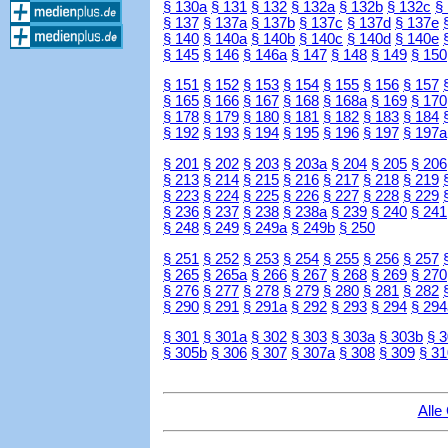
§ 130a
§ 131
§ 132
§ 132a
§ 132b
§ 132c
§
§ 137
§ 137a
§ 137b
§ 137c
§ 137d
§ 137e
§ 140
§ 140a
§ 140b
§ 140c
§ 140d
§ 140e
§ 145
§ 146
§ 146a
§ 147
§ 148
§ 149
§ 150
§ 151
§ 152
§ 153
§ 154
§ 155
§ 156
§ 157
§ 165
§ 166
§ 167
§ 168
§ 168a
§ 169
§ 170
§ 178
§ 179
§ 180
§ 181
§ 182
§ 183
§ 184
§ 192
§ 193
§ 194
§ 195
§ 196
§ 197
§ 197a
§ 201
§ 202
§ 203
§ 203a
§ 204
§ 205
§ 206
§ 213
§ 214
§ 215
§ 216
§ 217
§ 218
§ 219
§ 223
§ 224
§ 225
§ 226
§ 227
§ 228
§ 229
§ 236
§ 237
§ 238
§ 238a
§ 239
§ 240
§ 241
§ 248
§ 249
§ 249a
§ 249b
§ 250
§ 251
§ 252
§ 253
§ 254
§ 255
§ 256
§ 257
§ 265
§ 265a
§ 266
§ 267
§ 268
§ 269
§ 270
§ 276
§ 277
§ 278
§ 279
§ 280
§ 281
§ 282
§ 290
§ 291
§ 291a
§ 292
§ 293
§ 294
§ 294
§ 301
§ 301a
§ 302
§ 303
§ 303a
§ 303b
§ 
§ 305b
§ 306
§ 307
§ 307a
§ 308
§ 309
§ 31
Alle