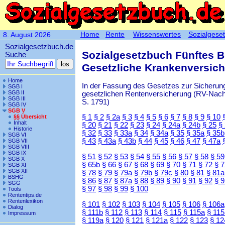
Home
Rente
Wissenswertes
Sozialgese
8. August 2026
Sozialgesetzbuch.de
Sozialgesetzbuch Fünftes 
Suche
Gesetzliche Krankenversic
Home
In der Fassung des Gesetzes zur Sicherung
SGB I
SGB II
gesetzlichen Rentenversicherung (RV-Nachha
SGB III
S. 1791)
SGB IV
SGB V
§ 1
§ 2
§ 2a
§ 3
§ 4
§ 5
§ 6
§ 7
§ 8
§ 9
§ 10
§§ Übersicht
Inhalt
§ 20
§ 21
§ 22
§ 23
§ 24
§ 24a
§ 24b
§ 25
§
Historie
§ 32
§ 33
§ 33a
§ 34
§ 34a
§ 35
§ 35a
§ 35b
SGB VI
§ 43
§ 43a
§ 43b
§ 44
§ 45
§ 46
§ 47
§ 47a
SGB VII
SGB VIII
SGB IX
§ 51
§ 52
§ 53
§ 54
§ 55
§ 56
§ 57
§ 58
§ 59
SGB X
§ 65b
§ 66
§ 67
§ 68
§ 69
§ 70
§ 71
§ 72
§ 
SGB XI
SGB XII
§ 78
§ 79
§ 79a
§ 79b
§ 79c
§ 80
§ 81
§ 81a
BSHG
§ 86
§ 87
§ 87a
§ 88
§ 89
§ 90
§ 91
§ 92
§ 
SGG
§ 97
§ 98
§ 99
§ 100
Tools
Rententips.de
Rentenlexikon
§ 101
§ 102
§ 103
§ 104
§ 105
§ 106
§ 106a
Dialog
§ 111b
§ 112
§ 113
§ 114
§ 115
§ 115a
§ 115
Impressum
§ 119a
§ 120
§ 121
§ 121a
§ 122
§ 123
§ 12