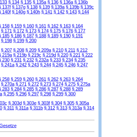
 133
§ 134
§ 135
§ 135a
§ 136
§ 136a
§ 136b
§ 137f
§ 137g
§ 138
§ 139
§ 139a
§ 139b
§ 139c
§ 140f
§ 140g
§ 140h
§ 141
§ 142
§ 143
§ 144
§ 158
§ 159
§ 160
§ 161
§ 162
§ 163
§ 164
§ 171
§ 172
§ 173
§ 174
§ 175
§ 176
§ 177
§ 185
§ 186
§ 187
§ 188
§ 189
§ 190
§ 191
§ 198
§ 199
§ 200
§ 207
§ 208
§ 209
§ 209a
§ 210
§ 211
§ 212
§ 219a
§ 219b
§ 219c
§ 219d
§ 220
§ 221
§ 222
§ 230
§ 231
§ 232
§ 232a
§ 233
§ 234
§ 235
§ 241a
§ 242
§ 243
§ 244
§ 245
§ 246
§ 247
§ 258
§ 259
§ 260
§ 261
§ 262
§ 263
§ 264
§ 270a
§ 271
§ 272
§ 273
§ 274
§ 275
§ 275a
§ 283
§ 284
§ 285
§ 286
§ 287
§ 288
§ 289
a
§ 295
§ 296
§ 297
§ 298
§ 299
§ 300
303c
§ 303d
§ 303e
§ 303f
§ 304
§ 305
§ 305a
0
§ 311
§ 311a
§ 311b
§ 312
§ 313
§ 313a
§ 314
 Gesetze