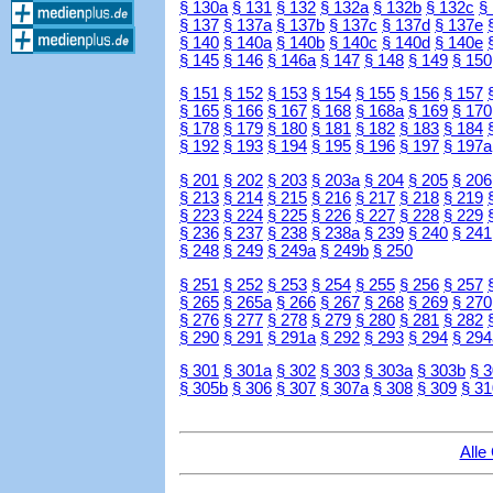
§ 130a
§ 131
§ 132
§ 132a
§ 132b
§ 132c
§
§ 137
§ 137a
§ 137b
§ 137c
§ 137d
§ 137e
§ 140
§ 140a
§ 140b
§ 140c
§ 140d
§ 140e
§ 145
§ 146
§ 146a
§ 147
§ 148
§ 149
§ 150
§ 151
§ 152
§ 153
§ 154
§ 155
§ 156
§ 157
§ 165
§ 166
§ 167
§ 168
§ 168a
§ 169
§ 170
§ 178
§ 179
§ 180
§ 181
§ 182
§ 183
§ 184
§ 192
§ 193
§ 194
§ 195
§ 196
§ 197
§ 197a
§ 201
§ 202
§ 203
§ 203a
§ 204
§ 205
§ 206
§ 213
§ 214
§ 215
§ 216
§ 217
§ 218
§ 219
§ 223
§ 224
§ 225
§ 226
§ 227
§ 228
§ 229
§ 236
§ 237
§ 238
§ 238a
§ 239
§ 240
§ 241
§ 248
§ 249
§ 249a
§ 249b
§ 250
§ 251
§ 252
§ 253
§ 254
§ 255
§ 256
§ 257
§ 265
§ 265a
§ 266
§ 267
§ 268
§ 269
§ 270
§ 276
§ 277
§ 278
§ 279
§ 280
§ 281
§ 282
§ 290
§ 291
§ 291a
§ 292
§ 293
§ 294
§ 294
§ 301
§ 301a
§ 302
§ 303
§ 303a
§ 303b
§ 
§ 305b
§ 306
§ 307
§ 307a
§ 308
§ 309
§ 31
Alle