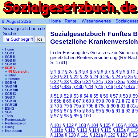
Home
Rente
Wissenswertes
Sozialgese
9. August 2026
Sozialgesetzbuch.de
Sozialgesetzbuch Fünftes 
Suche
Gesetzliche Krankenversic
Home
In der Fassung des Gesetzes zur Sicherung
SGB I
SGB II
gesetzlichen Rentenversicherung (RV-Nachha
SGB III
S. 1791)
SGB IV
SGB V
§ 1
§ 2
§ 2a
§ 3
§ 4
§ 5
§ 6
§ 7
§ 8
§ 9
§ 10
§§ Übersicht
Inhalt
§ 20
§ 21
§ 22
§ 23
§ 24
§ 24a
§ 24b
§ 25
§
Historie
§ 32
§ 33
§ 33a
§ 34
§ 34a
§ 35
§ 35a
§ 35b
SGB VI
§ 43
§ 43a
§ 43b
§ 44
§ 45
§ 46
§ 47
§ 47a
SGB VII
SGB VIII
SGB IX
§ 51
§ 52
§ 53
§ 54
§ 55
§ 56
§ 57
§ 58
§ 59
SGB X
§ 65b
§ 66
§ 67
§ 68
§ 69
§ 70
§ 71
§ 72
§ 
SGB XI
SGB XII
§ 78
§ 79
§ 79a
§ 79b
§ 79c
§ 80
§ 81
§ 81a
BSHG
§ 86
§ 87
§ 87a
§ 88
§ 89
§ 90
§ 91
§ 92
§ 
SGG
§ 97
§ 98
§ 99
§ 100
Tools
Rententips.de
Rentenlexikon
§ 101
§ 102
§ 103
§ 104
§ 105
§ 106
§ 106a
Dialog
§ 111b
§ 112
§ 113
§ 114
§ 115
§ 115a
§ 115
Impressum
§ 119a
§ 120
§ 121
§ 121a
§ 122
§ 123
§ 12