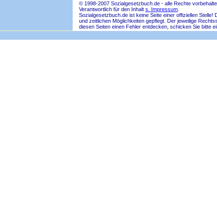
© 1998-2007 Sozialgesetzbuch.de - alle Rechte vorbehalte
Verantwortlich für den Inhalt
s. Impressum
.
Sozialgesetzbuch.de ist keine Seite einer offiziellen Ste
und zeitlichen Möglichkeiten gepflegt. Der jeweilige Rech
diesen Seiten einen Fehler entdecken, schicken Sie bitte e