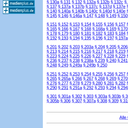
§ 130a
§ 131
§ 132
§ 132a
§ 132b
§ 132c
§
§ 137
§ 137a
§ 137b
§ 137c
§ 137d
§ 137e
§ 140
§ 140a
§ 140b
§ 140c
§ 140d
§ 140e
§ 145
§ 146
§ 146a
§ 147
§ 148
§ 149
§ 150
§ 151
§ 152
§ 153
§ 154
§ 155
§ 156
§ 157
§ 165
§ 166
§ 167
§ 168
§ 168a
§ 169
§ 170
§ 178
§ 179
§ 180
§ 181
§ 182
§ 183
§ 184
§ 192
§ 193
§ 194
§ 195
§ 196
§ 197
§ 197a
§ 201
§ 202
§ 203
§ 203a
§ 204
§ 205
§ 206
§ 213
§ 214
§ 215
§ 216
§ 217
§ 218
§ 219
§ 223
§ 224
§ 225
§ 226
§ 227
§ 228
§ 229
§ 236
§ 237
§ 238
§ 238a
§ 239
§ 240
§ 241
§ 248
§ 249
§ 249a
§ 249b
§ 250
§ 251
§ 252
§ 253
§ 254
§ 255
§ 256
§ 257
§ 265
§ 265a
§ 266
§ 267
§ 268
§ 269
§ 270
§ 276
§ 277
§ 278
§ 279
§ 280
§ 281
§ 282
§ 290
§ 291
§ 291a
§ 292
§ 293
§ 294
§ 294
§ 301
§ 301a
§ 302
§ 303
§ 303a
§ 303b
§ 
§ 305b
§ 306
§ 307
§ 307a
§ 308
§ 309
§ 31
Alle