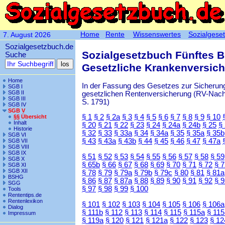
Home
Rente
Wissenswertes
Sozialgese
7. August 2026
Sozialgesetzbuch.de
Sozialgesetzbuch Fünftes 
Suche
Gesetzliche Krankenversic
Home
In der Fassung des Gesetzes zur Sicherung
SGB I
SGB II
gesetzlichen Rentenversicherung (RV-Nachha
SGB III
S. 1791)
SGB IV
SGB V
§ 1
§ 2
§ 2a
§ 3
§ 4
§ 5
§ 6
§ 7
§ 8
§ 9
§ 10
§§ Übersicht
Inhalt
§ 20
§ 21
§ 22
§ 23
§ 24
§ 24a
§ 24b
§ 25
§
Historie
§ 32
§ 33
§ 33a
§ 34
§ 34a
§ 35
§ 35a
§ 35b
SGB VI
§ 43
§ 43a
§ 43b
§ 44
§ 45
§ 46
§ 47
§ 47a
SGB VII
SGB VIII
SGB IX
§ 51
§ 52
§ 53
§ 54
§ 55
§ 56
§ 57
§ 58
§ 59
SGB X
§ 65b
§ 66
§ 67
§ 68
§ 69
§ 70
§ 71
§ 72
§ 
SGB XI
SGB XII
§ 78
§ 79
§ 79a
§ 79b
§ 79c
§ 80
§ 81
§ 81a
BSHG
§ 86
§ 87
§ 87a
§ 88
§ 89
§ 90
§ 91
§ 92
§ 
SGG
§ 97
§ 98
§ 99
§ 100
Tools
Rententips.de
Rentenlexikon
§ 101
§ 102
§ 103
§ 104
§ 105
§ 106
§ 106a
Dialog
§ 111b
§ 112
§ 113
§ 114
§ 115
§ 115a
§ 115
Impressum
§ 119a
§ 120
§ 121
§ 121a
§ 122
§ 123
§ 12