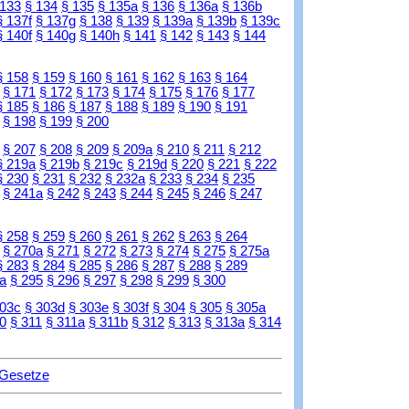
 133
§ 134
§ 135
§ 135a
§ 136
§ 136a
§ 136b
§ 137f
§ 137g
§ 138
§ 139
§ 139a
§ 139b
§ 139c
§ 140f
§ 140g
§ 140h
§ 141
§ 142
§ 143
§ 144
§ 158
§ 159
§ 160
§ 161
§ 162
§ 163
§ 164
§ 171
§ 172
§ 173
§ 174
§ 175
§ 176
§ 177
§ 185
§ 186
§ 187
§ 188
§ 189
§ 190
§ 191
§ 198
§ 199
§ 200
§ 207
§ 208
§ 209
§ 209a
§ 210
§ 211
§ 212
§ 219a
§ 219b
§ 219c
§ 219d
§ 220
§ 221
§ 222
§ 230
§ 231
§ 232
§ 232a
§ 233
§ 234
§ 235
§ 241a
§ 242
§ 243
§ 244
§ 245
§ 246
§ 247
§ 258
§ 259
§ 260
§ 261
§ 262
§ 263
§ 264
§ 270a
§ 271
§ 272
§ 273
§ 274
§ 275
§ 275a
§ 283
§ 284
§ 285
§ 286
§ 287
§ 288
§ 289
a
§ 295
§ 296
§ 297
§ 298
§ 299
§ 300
303c
§ 303d
§ 303e
§ 303f
§ 304
§ 305
§ 305a
0
§ 311
§ 311a
§ 311b
§ 312
§ 313
§ 313a
§ 314
 Gesetze