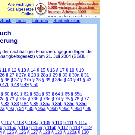
Alle wichtigen
Sozialgesetze
Online
tzbuch
Tools
Internes
Rentenlexikon
Buch
herung
 der nachhaltigen Finanzierungsgrundlagen der
ltigkeitsgesetz) vom 21. Juli 2004 (BGBl. I
§ 11
§ 12
§ 13
§ 14
§ 15
§ 16
§ 17
§ 18
§ 19
 26
§ 27
§ 27a
§ 28
§ 28a
§ 29
§ 30
§ 30a
§ 31
§ 36
§ 37
§ 37a
§ 38
§ 39
§ 39a
§ 40
§ 41
§ 42
§ 47b
§ 48
§ 49
§ 50
§ 60
§ 61
§ 62
§ 62a
§ 63
§ 64
§ 65
§ 65a
72a
§ 73
§ 73a
§ 73b
§ 73c
§ 74
§ 75
§ 76
§ 77
§ 82
§ 83
§ 84
§ 85
§ 85a
§ 85b
§ 85c
§ 85d
92a
§ 93
§ 94
§ 95
§ 95a
§ 95b
§ 95c
§ 95d
§ 96
§ 107
§ 108
§ 108a
§ 109
§ 110
§ 111
§ 111a
b
§ 115c
§ 116
§ 116a
§ 116b
§ 117
§ 118
§ 119
4
§ 125
§ 126
§ 127
§ 128
§ 129
§ 129a
§ 130