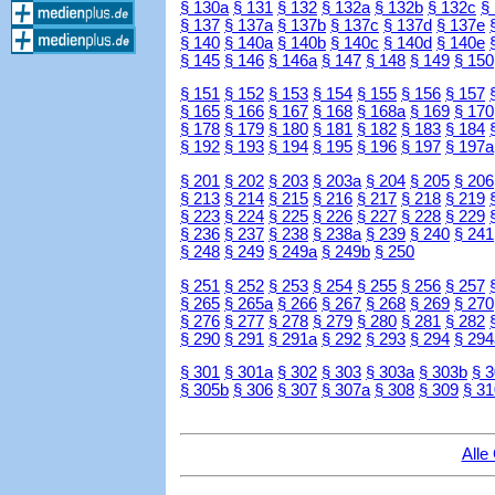
§ 130a
§ 131
§ 132
§ 132a
§ 132b
§ 132c
§
§ 137
§ 137a
§ 137b
§ 137c
§ 137d
§ 137e
§ 140
§ 140a
§ 140b
§ 140c
§ 140d
§ 140e
§ 145
§ 146
§ 146a
§ 147
§ 148
§ 149
§ 150
§ 151
§ 152
§ 153
§ 154
§ 155
§ 156
§ 157
§ 165
§ 166
§ 167
§ 168
§ 168a
§ 169
§ 170
§ 178
§ 179
§ 180
§ 181
§ 182
§ 183
§ 184
§ 192
§ 193
§ 194
§ 195
§ 196
§ 197
§ 197a
§ 201
§ 202
§ 203
§ 203a
§ 204
§ 205
§ 206
§ 213
§ 214
§ 215
§ 216
§ 217
§ 218
§ 219
§ 223
§ 224
§ 225
§ 226
§ 227
§ 228
§ 229
§ 236
§ 237
§ 238
§ 238a
§ 239
§ 240
§ 241
§ 248
§ 249
§ 249a
§ 249b
§ 250
§ 251
§ 252
§ 253
§ 254
§ 255
§ 256
§ 257
§ 265
§ 265a
§ 266
§ 267
§ 268
§ 269
§ 270
§ 276
§ 277
§ 278
§ 279
§ 280
§ 281
§ 282
§ 290
§ 291
§ 291a
§ 292
§ 293
§ 294
§ 294
§ 301
§ 301a
§ 302
§ 303
§ 303a
§ 303b
§ 
§ 305b
§ 306
§ 307
§ 307a
§ 308
§ 309
§ 31
Alle