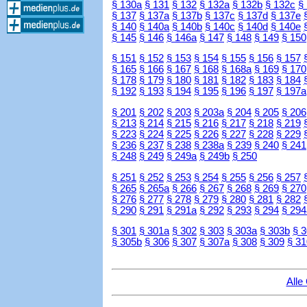
§ 130a
§ 131
§ 132
§ 132a
§ 132b
§ 132c
§
§ 137
§ 137a
§ 137b
§ 137c
§ 137d
§ 137e
§ 140
§ 140a
§ 140b
§ 140c
§ 140d
§ 140e
§ 145
§ 146
§ 146a
§ 147
§ 148
§ 149
§ 150
§ 151
§ 152
§ 153
§ 154
§ 155
§ 156
§ 157
§ 165
§ 166
§ 167
§ 168
§ 168a
§ 169
§ 170
§ 178
§ 179
§ 180
§ 181
§ 182
§ 183
§ 184
§ 192
§ 193
§ 194
§ 195
§ 196
§ 197
§ 197a
§ 201
§ 202
§ 203
§ 203a
§ 204
§ 205
§ 206
§ 213
§ 214
§ 215
§ 216
§ 217
§ 218
§ 219
§ 223
§ 224
§ 225
§ 226
§ 227
§ 228
§ 229
§ 236
§ 237
§ 238
§ 238a
§ 239
§ 240
§ 241
§ 248
§ 249
§ 249a
§ 249b
§ 250
§ 251
§ 252
§ 253
§ 254
§ 255
§ 256
§ 257
§ 265
§ 265a
§ 266
§ 267
§ 268
§ 269
§ 270
§ 276
§ 277
§ 278
§ 279
§ 280
§ 281
§ 282
§ 290
§ 291
§ 291a
§ 292
§ 293
§ 294
§ 294
§ 301
§ 301a
§ 302
§ 303
§ 303a
§ 303b
§ 
§ 305b
§ 306
§ 307
§ 307a
§ 308
§ 309
§ 31
Alle