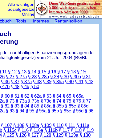
Alle wichtigen
Sozialgesetze
Online
tzbuch
Tools
Internes
Rentenlexikon
Buch
herung
 der nachhaltigen Finanzierungsgrundlagen der
ltigkeitsgesetz) vom 21. Juli 2004 (BGBl. I
§ 11
§ 12
§ 13
§ 14
§ 15
§ 16
§ 17
§ 18
§ 19
 26
§ 27
§ 27a
§ 28
§ 28a
§ 29
§ 30
§ 30a
§ 31
§ 36
§ 37
§ 37a
§ 38
§ 39
§ 39a
§ 40
§ 41
§ 42
§ 47b
§ 48
§ 49
§ 50
§ 60
§ 61
§ 62
§ 62a
§ 63
§ 64
§ 65
§ 65a
72a
§ 73
§ 73a
§ 73b
§ 73c
§ 74
§ 75
§ 76
§ 77
§ 82
§ 83
§ 84
§ 85
§ 85a
§ 85b
§ 85c
§ 85d
92a
§ 93
§ 94
§ 95
§ 95a
§ 95b
§ 95c
§ 95d
§ 96
§ 107
§ 108
§ 108a
§ 109
§ 110
§ 111
§ 111a
b
§ 115c
§ 116
§ 116a
§ 116b
§ 117
§ 118
§ 119
4
§ 125
§ 126
§ 127
§ 128
§ 129
§ 129a
§ 130