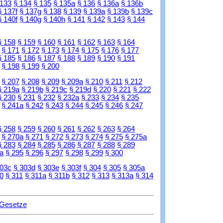
 133
§ 134
§ 135
§ 135a
§ 136
§ 136a
§ 136b
§ 137f
§ 137g
§ 138
§ 139
§ 139a
§ 139b
§ 139c
§ 140f
§ 140g
§ 140h
§ 141
§ 142
§ 143
§ 144
§ 158
§ 159
§ 160
§ 161
§ 162
§ 163
§ 164
§ 171
§ 172
§ 173
§ 174
§ 175
§ 176
§ 177
§ 185
§ 186
§ 187
§ 188
§ 189
§ 190
§ 191
§ 198
§ 199
§ 200
§ 207
§ 208
§ 209
§ 209a
§ 210
§ 211
§ 212
§ 219a
§ 219b
§ 219c
§ 219d
§ 220
§ 221
§ 222
§ 230
§ 231
§ 232
§ 232a
§ 233
§ 234
§ 235
§ 241a
§ 242
§ 243
§ 244
§ 245
§ 246
§ 247
§ 258
§ 259
§ 260
§ 261
§ 262
§ 263
§ 264
§ 270a
§ 271
§ 272
§ 273
§ 274
§ 275
§ 275a
§ 283
§ 284
§ 285
§ 286
§ 287
§ 288
§ 289
a
§ 295
§ 296
§ 297
§ 298
§ 299
§ 300
303c
§ 303d
§ 303e
§ 303f
§ 304
§ 305
§ 305a
0
§ 311
§ 311a
§ 311b
§ 312
§ 313
§ 313a
§ 314
 Gesetze