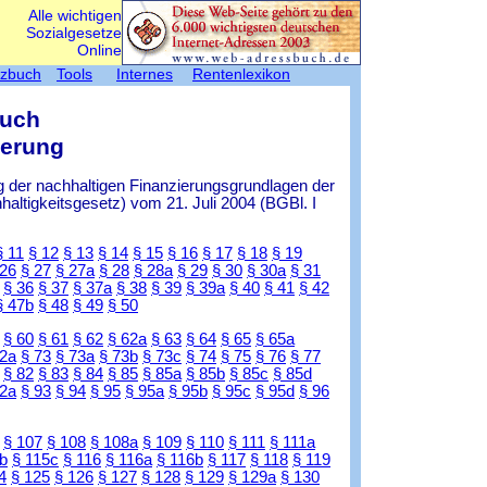
Alle wichtigen
Sozialgesetze
Online
tzbuch
Tools
Internes
Rentenlexikon
Buch
herung
 der nachhaltigen Finanzierungsgrundlagen der
ltigkeitsgesetz) vom 21. Juli 2004 (BGBl. I
§ 11
§ 12
§ 13
§ 14
§ 15
§ 16
§ 17
§ 18
§ 19
 26
§ 27
§ 27a
§ 28
§ 28a
§ 29
§ 30
§ 30a
§ 31
§ 36
§ 37
§ 37a
§ 38
§ 39
§ 39a
§ 40
§ 41
§ 42
§ 47b
§ 48
§ 49
§ 50
§ 60
§ 61
§ 62
§ 62a
§ 63
§ 64
§ 65
§ 65a
72a
§ 73
§ 73a
§ 73b
§ 73c
§ 74
§ 75
§ 76
§ 77
§ 82
§ 83
§ 84
§ 85
§ 85a
§ 85b
§ 85c
§ 85d
92a
§ 93
§ 94
§ 95
§ 95a
§ 95b
§ 95c
§ 95d
§ 96
§ 107
§ 108
§ 108a
§ 109
§ 110
§ 111
§ 111a
b
§ 115c
§ 116
§ 116a
§ 116b
§ 117
§ 118
§ 119
4
§ 125
§ 126
§ 127
§ 128
§ 129
§ 129a
§ 130