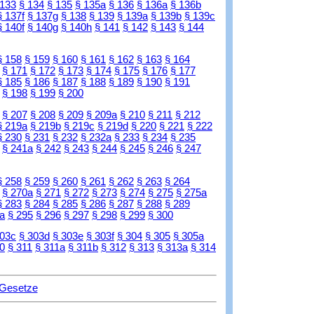
 133
§ 134
§ 135
§ 135a
§ 136
§ 136a
§ 136b
§ 137f
§ 137g
§ 138
§ 139
§ 139a
§ 139b
§ 139c
§ 140f
§ 140g
§ 140h
§ 141
§ 142
§ 143
§ 144
§ 158
§ 159
§ 160
§ 161
§ 162
§ 163
§ 164
§ 171
§ 172
§ 173
§ 174
§ 175
§ 176
§ 177
§ 185
§ 186
§ 187
§ 188
§ 189
§ 190
§ 191
§ 198
§ 199
§ 200
§ 207
§ 208
§ 209
§ 209a
§ 210
§ 211
§ 212
§ 219a
§ 219b
§ 219c
§ 219d
§ 220
§ 221
§ 222
§ 230
§ 231
§ 232
§ 232a
§ 233
§ 234
§ 235
§ 241a
§ 242
§ 243
§ 244
§ 245
§ 246
§ 247
§ 258
§ 259
§ 260
§ 261
§ 262
§ 263
§ 264
§ 270a
§ 271
§ 272
§ 273
§ 274
§ 275
§ 275a
§ 283
§ 284
§ 285
§ 286
§ 287
§ 288
§ 289
a
§ 295
§ 296
§ 297
§ 298
§ 299
§ 300
303c
§ 303d
§ 303e
§ 303f
§ 304
§ 305
§ 305a
0
§ 311
§ 311a
§ 311b
§ 312
§ 313
§ 313a
§ 314
 Gesetze