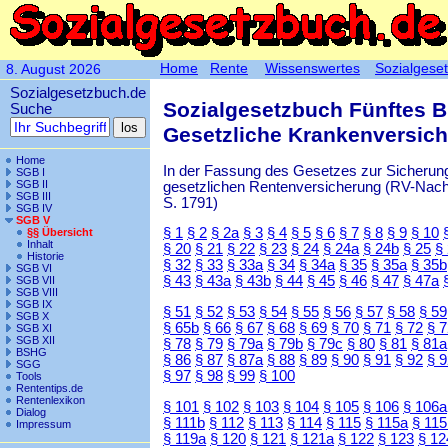
Home
Rente
Wissenswertes
Sozialgese
8. August 2026
Sozialgesetzbuch.de
Sozialgesetzbuch Fünftes 
Suche
Gesetzliche Krankenversic
Home
In der Fassung des Gesetzes zur Sicherung
SGB I
SGB II
gesetzlichen Rentenversicherung (RV-Nachha
SGB III
S. 1791)
SGB IV
SGB V
§ 1
§ 2
§ 2a
§ 3
§ 4
§ 5
§ 6
§ 7
§ 8
§ 9
§ 10
§§ Übersicht
Inhalt
§ 20
§ 21
§ 22
§ 23
§ 24
§ 24a
§ 24b
§ 25
§
Historie
§ 32
§ 33
§ 33a
§ 34
§ 34a
§ 35
§ 35a
§ 35b
SGB VI
§ 43
§ 43a
§ 43b
§ 44
§ 45
§ 46
§ 47
§ 47a
SGB VII
SGB VIII
SGB IX
§ 51
§ 52
§ 53
§ 54
§ 55
§ 56
§ 57
§ 58
§ 59
SGB X
§ 65b
§ 66
§ 67
§ 68
§ 69
§ 70
§ 71
§ 72
§ 
SGB XI
SGB XII
§ 78
§ 79
§ 79a
§ 79b
§ 79c
§ 80
§ 81
§ 81a
BSHG
§ 86
§ 87
§ 87a
§ 88
§ 89
§ 90
§ 91
§ 92
§ 
SGG
§ 97
§ 98
§ 99
§ 100
Tools
Rententips.de
Rentenlexikon
§ 101
§ 102
§ 103
§ 104
§ 105
§ 106
§ 106a
Dialog
§ 111b
§ 112
§ 113
§ 114
§ 115
§ 115a
§ 115
Impressum
§ 119a
§ 120
§ 121
§ 121a
§ 122
§ 123
§ 12