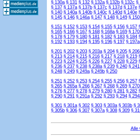
§ 130a
§ 131
§ 132
§ 132a
§ 132b
§ 132c
§
§ 137
§ 137a
§ 137b
§ 137c
§ 137d
§ 137e
§ 140
§ 140a
§ 140b
§ 140c
§ 140d
§ 140e
§ 145
§ 146
§ 146a
§ 147
§ 148
§ 149
§ 150
§ 151
§ 152
§ 153
§ 154
§ 155
§ 156
§ 157
§ 165
§ 166
§ 167
§ 168
§ 168a
§ 169
§ 170
§ 178
§ 179
§ 180
§ 181
§ 182
§ 183
§ 184
§ 192
§ 193
§ 194
§ 195
§ 196
§ 197
§ 197a
§ 201
§ 202
§ 203
§ 203a
§ 204
§ 205
§ 206
§ 213
§ 214
§ 215
§ 216
§ 217
§ 218
§ 219
§ 223
§ 224
§ 225
§ 226
§ 227
§ 228
§ 229
§ 236
§ 237
§ 238
§ 238a
§ 239
§ 240
§ 241
§ 248
§ 249
§ 249a
§ 249b
§ 250
§ 251
§ 252
§ 253
§ 254
§ 255
§ 256
§ 257
§ 265
§ 265a
§ 266
§ 267
§ 268
§ 269
§ 270
§ 276
§ 277
§ 278
§ 279
§ 280
§ 281
§ 282
§ 290
§ 291
§ 291a
§ 292
§ 293
§ 294
§ 294
§ 301
§ 301a
§ 302
§ 303
§ 303a
§ 303b
§ 
§ 305b
§ 306
§ 307
§ 307a
§ 308
§ 309
§ 31
Alle