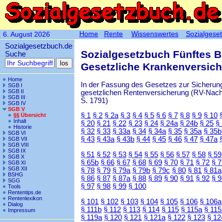
Home
Rente
Wissenswertes
Sozialgese
6. August 2026
Sozialgesetzbuch.de
Sozialgesetzbuch Fünftes 
Suche
Gesetzliche Krankenversic
Home
In der Fassung des Gesetzes zur Sicherung
SGB I
SGB II
gesetzlichen Rentenversicherung (RV-Nachha
SGB III
S. 1791)
SGB IV
SGB V
§ 1
§ 2
§ 2a
§ 3
§ 4
§ 5
§ 6
§ 7
§ 8
§ 9
§ 10
§§ Übersicht
Inhalt
§ 20
§ 21
§ 22
§ 23
§ 24
§ 24a
§ 24b
§ 25
§
Historie
§ 32
§ 33
§ 33a
§ 34
§ 34a
§ 35
§ 35a
§ 35b
SGB VI
§ 43
§ 43a
§ 43b
§ 44
§ 45
§ 46
§ 47
§ 47a
SGB VII
SGB VIII
SGB IX
§ 51
§ 52
§ 53
§ 54
§ 55
§ 56
§ 57
§ 58
§ 59
SGB X
§ 65b
§ 66
§ 67
§ 68
§ 69
§ 70
§ 71
§ 72
§ 
SGB XI
SGB XII
§ 78
§ 79
§ 79a
§ 79b
§ 79c
§ 80
§ 81
§ 81a
BSHG
§ 86
§ 87
§ 87a
§ 88
§ 89
§ 90
§ 91
§ 92
§ 
SGG
§ 97
§ 98
§ 99
§ 100
Tools
Rententips.de
Rentenlexikon
§ 101
§ 102
§ 103
§ 104
§ 105
§ 106
§ 106a
Dialog
§ 111b
§ 112
§ 113
§ 114
§ 115
§ 115a
§ 115
Impressum
§ 119a
§ 120
§ 121
§ 121a
§ 122
§ 123
§ 12