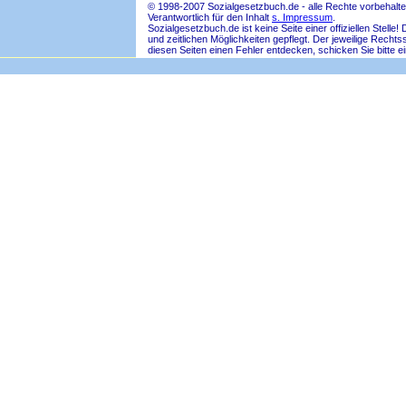
© 1998-2007 Sozialgesetzbuch.de - alle Rechte vorbehalte
Verantwortlich für den Inhalt
s. Impressum
.
Sozialgesetzbuch.de ist keine Seite einer offiziellen Ste
und zeitlichen Möglichkeiten gepflegt. Der jeweilige Rech
diesen Seiten einen Fehler entdecken, schicken Sie bitte e