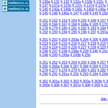
§ 130a
§ 131
§ 132
§ 132a
§ 132b
§ 132c
§
§ 137
§ 137a
§ 137b
§ 137c
§ 137d
§ 137e
§ 140
§ 140a
§ 140b
§ 140c
§ 140d
§ 140e
§ 145
§ 146
§ 146a
§ 147
§ 148
§ 149
§ 150
§ 151
§ 152
§ 153
§ 154
§ 155
§ 156
§ 157
§ 165
§ 166
§ 167
§ 168
§ 168a
§ 169
§ 170
§ 178
§ 179
§ 180
§ 181
§ 182
§ 183
§ 184
§ 192
§ 193
§ 194
§ 195
§ 196
§ 197
§ 197a
§ 201
§ 202
§ 203
§ 203a
§ 204
§ 205
§ 206
§ 213
§ 214
§ 215
§ 216
§ 217
§ 218
§ 219
§ 223
§ 224
§ 225
§ 226
§ 227
§ 228
§ 229
§ 236
§ 237
§ 238
§ 238a
§ 239
§ 240
§ 241
§ 248
§ 249
§ 249a
§ 249b
§ 250
§ 251
§ 252
§ 253
§ 254
§ 255
§ 256
§ 257
§ 265
§ 265a
§ 266
§ 267
§ 268
§ 269
§ 270
§ 276
§ 277
§ 278
§ 279
§ 280
§ 281
§ 282
§ 290
§ 291
§ 291a
§ 292
§ 293
§ 294
§ 294
§ 301
§ 301a
§ 302
§ 303
§ 303a
§ 303b
§ 
§ 305b
§ 306
§ 307
§ 307a
§ 308
§ 309
§ 31
Alle