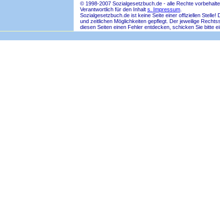
© 1998-2007 Sozialgesetzbuch.de - alle Rechte vorbehalte
Verantwortlich für den Inhalt
s. Impressum
.
Sozialgesetzbuch.de ist keine Seite einer offiziellen Ste
und zeitlichen Möglichkeiten gepflegt. Der jeweilige Rech
diesen Seiten einen Fehler entdecken, schicken Sie bitte e