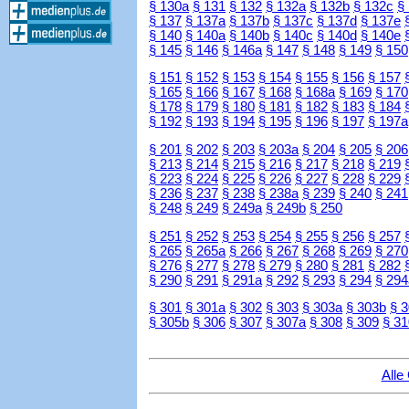
§ 130a
§ 131
§ 132
§ 132a
§ 132b
§ 132c
§
§ 137
§ 137a
§ 137b
§ 137c
§ 137d
§ 137e
§ 140
§ 140a
§ 140b
§ 140c
§ 140d
§ 140e
§ 145
§ 146
§ 146a
§ 147
§ 148
§ 149
§ 150
§ 151
§ 152
§ 153
§ 154
§ 155
§ 156
§ 157
§ 165
§ 166
§ 167
§ 168
§ 168a
§ 169
§ 170
§ 178
§ 179
§ 180
§ 181
§ 182
§ 183
§ 184
§ 192
§ 193
§ 194
§ 195
§ 196
§ 197
§ 197a
§ 201
§ 202
§ 203
§ 203a
§ 204
§ 205
§ 206
§ 213
§ 214
§ 215
§ 216
§ 217
§ 218
§ 219
§ 223
§ 224
§ 225
§ 226
§ 227
§ 228
§ 229
§ 236
§ 237
§ 238
§ 238a
§ 239
§ 240
§ 241
§ 248
§ 249
§ 249a
§ 249b
§ 250
§ 251
§ 252
§ 253
§ 254
§ 255
§ 256
§ 257
§ 265
§ 265a
§ 266
§ 267
§ 268
§ 269
§ 270
§ 276
§ 277
§ 278
§ 279
§ 280
§ 281
§ 282
§ 290
§ 291
§ 291a
§ 292
§ 293
§ 294
§ 294
§ 301
§ 301a
§ 302
§ 303
§ 303a
§ 303b
§ 
§ 305b
§ 306
§ 307
§ 307a
§ 308
§ 309
§ 31
Alle