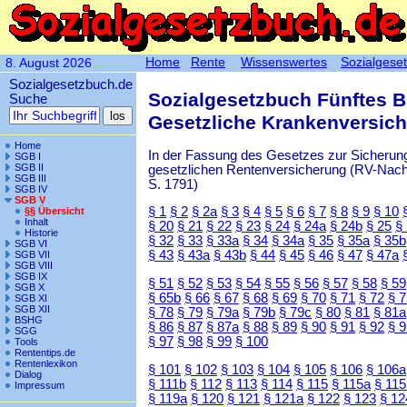
Home
Rente
Wissenswertes
Sozialgese
8. August 2026
Sozialgesetzbuch.de
Sozialgesetzbuch Fünftes 
Suche
Gesetzliche Krankenversic
Home
In der Fassung des Gesetzes zur Sicherung
SGB I
SGB II
gesetzlichen Rentenversicherung (RV-Nachha
SGB III
S. 1791)
SGB IV
SGB V
§ 1
§ 2
§ 2a
§ 3
§ 4
§ 5
§ 6
§ 7
§ 8
§ 9
§ 10
§§ Übersicht
Inhalt
§ 20
§ 21
§ 22
§ 23
§ 24
§ 24a
§ 24b
§ 25
§
Historie
§ 32
§ 33
§ 33a
§ 34
§ 34a
§ 35
§ 35a
§ 35b
SGB VI
§ 43
§ 43a
§ 43b
§ 44
§ 45
§ 46
§ 47
§ 47a
SGB VII
SGB VIII
SGB IX
§ 51
§ 52
§ 53
§ 54
§ 55
§ 56
§ 57
§ 58
§ 59
SGB X
§ 65b
§ 66
§ 67
§ 68
§ 69
§ 70
§ 71
§ 72
§ 
SGB XI
SGB XII
§ 78
§ 79
§ 79a
§ 79b
§ 79c
§ 80
§ 81
§ 81a
BSHG
§ 86
§ 87
§ 87a
§ 88
§ 89
§ 90
§ 91
§ 92
§ 
SGG
§ 97
§ 98
§ 99
§ 100
Tools
Rententips.de
Rentenlexikon
§ 101
§ 102
§ 103
§ 104
§ 105
§ 106
§ 106a
Dialog
§ 111b
§ 112
§ 113
§ 114
§ 115
§ 115a
§ 115
Impressum
§ 119a
§ 120
§ 121
§ 121a
§ 122
§ 123
§ 12