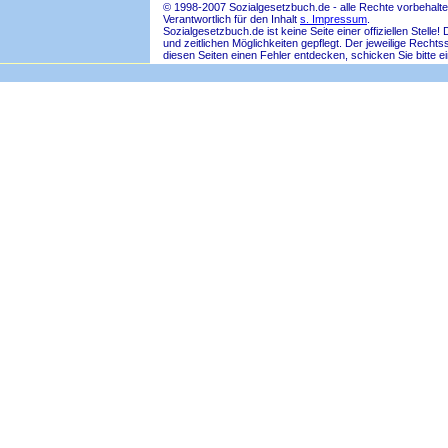
© 1998-2007 Sozialgesetzbuch.de - alle Rechte vorbehalte
Verantwortlich für den Inhalt
s. Impressum
.
Sozialgesetzbuch.de ist keine Seite einer offiziellen Ste
und zeitlichen Möglichkeiten gepflegt. Der jeweilige Rech
diesen Seiten einen Fehler entdecken, schicken Sie bitte e