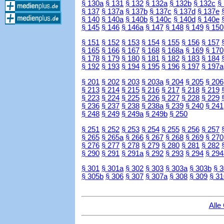
§ 130a
§ 131
§ 132
§ 132a
§ 132b
§ 132c
§
§ 137
§ 137a
§ 137b
§ 137c
§ 137d
§ 137e
§ 140
§ 140a
§ 140b
§ 140c
§ 140d
§ 140e
§ 145
§ 146
§ 146a
§ 147
§ 148
§ 149
§ 150
§ 151
§ 152
§ 153
§ 154
§ 155
§ 156
§ 157
§ 165
§ 166
§ 167
§ 168
§ 168a
§ 169
§ 170
§ 178
§ 179
§ 180
§ 181
§ 182
§ 183
§ 184
§ 192
§ 193
§ 194
§ 195
§ 196
§ 197
§ 197a
§ 201
§ 202
§ 203
§ 203a
§ 204
§ 205
§ 206
§ 213
§ 214
§ 215
§ 216
§ 217
§ 218
§ 219
§ 223
§ 224
§ 225
§ 226
§ 227
§ 228
§ 229
§ 236
§ 237
§ 238
§ 238a
§ 239
§ 240
§ 241
§ 248
§ 249
§ 249a
§ 249b
§ 250
§ 251
§ 252
§ 253
§ 254
§ 255
§ 256
§ 257
§ 265
§ 265a
§ 266
§ 267
§ 268
§ 269
§ 270
§ 276
§ 277
§ 278
§ 279
§ 280
§ 281
§ 282
§ 290
§ 291
§ 291a
§ 292
§ 293
§ 294
§ 294
§ 301
§ 301a
§ 302
§ 303
§ 303a
§ 303b
§ 
§ 305b
§ 306
§ 307
§ 307a
§ 308
§ 309
§ 31
Alle