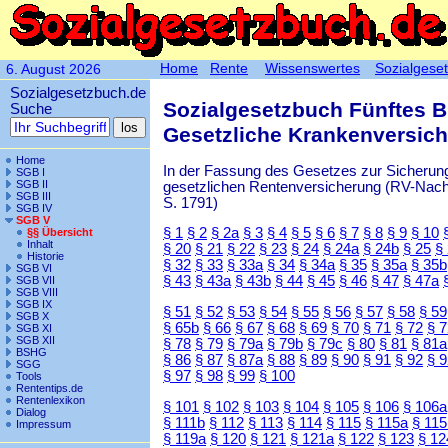
Home
Rente
Wissenswertes
Sozialgese
6. August 2026
Sozialgesetzbuch.de
Sozialgesetzbuch Fünftes 
Suche
Gesetzliche Krankenversic
Home
In der Fassung des Gesetzes zur Sicherung
SGB I
SGB II
gesetzlichen Rentenversicherung (RV-Nachha
SGB III
S. 1791)
SGB IV
SGB V
§ 1
§ 2
§ 2a
§ 3
§ 4
§ 5
§ 6
§ 7
§ 8
§ 9
§ 10
§§ Übersicht
Inhalt
§ 20
§ 21
§ 22
§ 23
§ 24
§ 24a
§ 24b
§ 25
§
Historie
§ 32
§ 33
§ 33a
§ 34
§ 34a
§ 35
§ 35a
§ 35b
SGB VI
§ 43
§ 43a
§ 43b
§ 44
§ 45
§ 46
§ 47
§ 47a
SGB VII
SGB VIII
SGB IX
§ 51
§ 52
§ 53
§ 54
§ 55
§ 56
§ 57
§ 58
§ 59
SGB X
§ 65b
§ 66
§ 67
§ 68
§ 69
§ 70
§ 71
§ 72
§ 
SGB XI
SGB XII
§ 78
§ 79
§ 79a
§ 79b
§ 79c
§ 80
§ 81
§ 81a
BSHG
§ 86
§ 87
§ 87a
§ 88
§ 89
§ 90
§ 91
§ 92
§ 
SGG
§ 97
§ 98
§ 99
§ 100
Tools
Rententips.de
Rentenlexikon
§ 101
§ 102
§ 103
§ 104
§ 105
§ 106
§ 106a
Dialog
§ 111b
§ 112
§ 113
§ 114
§ 115
§ 115a
§ 115
Impressum
§ 119a
§ 120
§ 121
§ 121a
§ 122
§ 123
§ 12