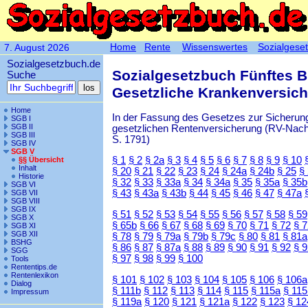
Home
Rente
Wissenswertes
Sozialgese
7. August 2026
Sozialgesetzbuch.de
Sozialgesetzbuch Fünftes 
Suche
Gesetzliche Krankenversic
Home
In der Fassung des Gesetzes zur Sicherung
SGB I
SGB II
gesetzlichen Rentenversicherung (RV-Nachha
SGB III
S. 1791)
SGB IV
SGB V
§ 1
§ 2
§ 2a
§ 3
§ 4
§ 5
§ 6
§ 7
§ 8
§ 9
§ 10
§§ Übersicht
Inhalt
§ 20
§ 21
§ 22
§ 23
§ 24
§ 24a
§ 24b
§ 25
§
Historie
§ 32
§ 33
§ 33a
§ 34
§ 34a
§ 35
§ 35a
§ 35b
SGB VI
§ 43
§ 43a
§ 43b
§ 44
§ 45
§ 46
§ 47
§ 47a
SGB VII
SGB VIII
SGB IX
§ 51
§ 52
§ 53
§ 54
§ 55
§ 56
§ 57
§ 58
§ 59
SGB X
§ 65b
§ 66
§ 67
§ 68
§ 69
§ 70
§ 71
§ 72
§ 
SGB XI
SGB XII
§ 78
§ 79
§ 79a
§ 79b
§ 79c
§ 80
§ 81
§ 81a
BSHG
§ 86
§ 87
§ 87a
§ 88
§ 89
§ 90
§ 91
§ 92
§ 
SGG
§ 97
§ 98
§ 99
§ 100
Tools
Rententips.de
Rentenlexikon
§ 101
§ 102
§ 103
§ 104
§ 105
§ 106
§ 106a
Dialog
§ 111b
§ 112
§ 113
§ 114
§ 115
§ 115a
§ 115
Impressum
§ 119a
§ 120
§ 121
§ 121a
§ 122
§ 123
§ 12