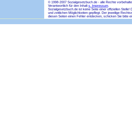
© 1998-2007 Sozialgesetzbuch.de - alle Rechte vorbehalte
Verantwortlich für den Inhalt
s. Impressum
.
Sozialgesetzbuch.de ist keine Seite einer offiziellen Ste
und zeitlichen Möglichkeiten gepflegt. Der jeweilige Rech
diesen Seiten einen Fehler entdecken, schicken Sie bitte e