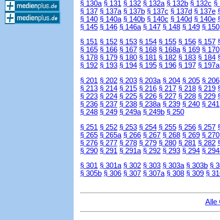
§ 130a
§ 131
§ 132
§ 132a
§ 132b
§ 132c
§
§ 137
§ 137a
§ 137b
§ 137c
§ 137d
§ 137e
§ 140
§ 140a
§ 140b
§ 140c
§ 140d
§ 140e
§ 145
§ 146
§ 146a
§ 147
§ 148
§ 149
§ 150
§ 151
§ 152
§ 153
§ 154
§ 155
§ 156
§ 157
§ 165
§ 166
§ 167
§ 168
§ 168a
§ 169
§ 170
§ 178
§ 179
§ 180
§ 181
§ 182
§ 183
§ 184
§ 192
§ 193
§ 194
§ 195
§ 196
§ 197
§ 197a
§ 201
§ 202
§ 203
§ 203a
§ 204
§ 205
§ 206
§ 213
§ 214
§ 215
§ 216
§ 217
§ 218
§ 219
§ 223
§ 224
§ 225
§ 226
§ 227
§ 228
§ 229
§ 236
§ 237
§ 238
§ 238a
§ 239
§ 240
§ 241
§ 248
§ 249
§ 249a
§ 249b
§ 250
§ 251
§ 252
§ 253
§ 254
§ 255
§ 256
§ 257
§ 265
§ 265a
§ 266
§ 267
§ 268
§ 269
§ 270
§ 276
§ 277
§ 278
§ 279
§ 280
§ 281
§ 282
§ 290
§ 291
§ 291a
§ 292
§ 293
§ 294
§ 294
§ 301
§ 301a
§ 302
§ 303
§ 303a
§ 303b
§ 
§ 305b
§ 306
§ 307
§ 307a
§ 308
§ 309
§ 31
Alle