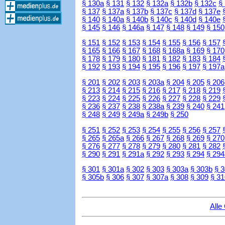
§ 130a
§ 131
§ 132
§ 132a
§ 132b
§ 132c
§
§ 137
§ 137a
§ 137b
§ 137c
§ 137d
§ 137e
§ 140
§ 140a
§ 140b
§ 140c
§ 140d
§ 140e
§ 145
§ 146
§ 146a
§ 147
§ 148
§ 149
§ 150
§ 151
§ 152
§ 153
§ 154
§ 155
§ 156
§ 157
§ 165
§ 166
§ 167
§ 168
§ 168a
§ 169
§ 170
§ 178
§ 179
§ 180
§ 181
§ 182
§ 183
§ 184
§ 192
§ 193
§ 194
§ 195
§ 196
§ 197
§ 197a
§ 201
§ 202
§ 203
§ 203a
§ 204
§ 205
§ 206
§ 213
§ 214
§ 215
§ 216
§ 217
§ 218
§ 219
§ 223
§ 224
§ 225
§ 226
§ 227
§ 228
§ 229
§ 236
§ 237
§ 238
§ 238a
§ 239
§ 240
§ 241
§ 248
§ 249
§ 249a
§ 249b
§ 250
§ 251
§ 252
§ 253
§ 254
§ 255
§ 256
§ 257
§ 265
§ 265a
§ 266
§ 267
§ 268
§ 269
§ 270
§ 276
§ 277
§ 278
§ 279
§ 280
§ 281
§ 282
§ 290
§ 291
§ 291a
§ 292
§ 293
§ 294
§ 294
§ 301
§ 301a
§ 302
§ 303
§ 303a
§ 303b
§ 
§ 305b
§ 306
§ 307
§ 307a
§ 308
§ 309
§ 31
Alle