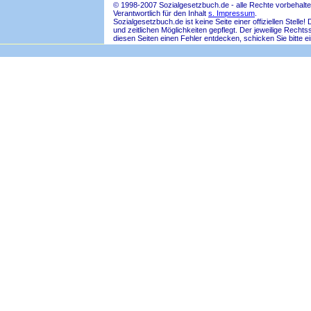
© 1998-2007 Sozialgesetzbuch.de - alle Rechte vorbehalte
Verantwortlich für den Inhalt
s. Impressum
.
Sozialgesetzbuch.de ist keine Seite einer offiziellen Ste
und zeitlichen Möglichkeiten gepflegt. Der jeweilige Rech
diesen Seiten einen Fehler entdecken, schicken Sie bitte e