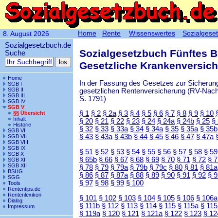
Home
Rente
Wissenswertes
Sozialgese
8. August 2026
Sozialgesetzbuch.de
Sozialgesetzbuch Fünftes 
Suche
Gesetzliche Krankenversic
Home
In der Fassung des Gesetzes zur Sicherung
SGB I
SGB II
gesetzlichen Rentenversicherung (RV-Nachha
SGB III
S. 1791)
SGB IV
SGB V
§ 1
§ 2
§ 2a
§ 3
§ 4
§ 5
§ 6
§ 7
§ 8
§ 9
§ 10
§§ Übersicht
Inhalt
§ 20
§ 21
§ 22
§ 23
§ 24
§ 24a
§ 24b
§ 25
§
Historie
§ 32
§ 33
§ 33a
§ 34
§ 34a
§ 35
§ 35a
§ 35b
SGB VI
§ 43
§ 43a
§ 43b
§ 44
§ 45
§ 46
§ 47
§ 47a
SGB VII
SGB VIII
SGB IX
§ 51
§ 52
§ 53
§ 54
§ 55
§ 56
§ 57
§ 58
§ 59
SGB X
§ 65b
§ 66
§ 67
§ 68
§ 69
§ 70
§ 71
§ 72
§ 
SGB XI
SGB XII
§ 78
§ 79
§ 79a
§ 79b
§ 79c
§ 80
§ 81
§ 81a
BSHG
§ 86
§ 87
§ 87a
§ 88
§ 89
§ 90
§ 91
§ 92
§ 
SGG
§ 97
§ 98
§ 99
§ 100
Tools
Rententips.de
Rentenlexikon
§ 101
§ 102
§ 103
§ 104
§ 105
§ 106
§ 106a
Dialog
§ 111b
§ 112
§ 113
§ 114
§ 115
§ 115a
§ 115
Impressum
§ 119a
§ 120
§ 121
§ 121a
§ 122
§ 123
§ 12