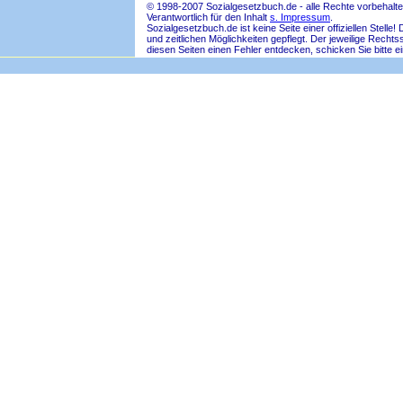
© 1998-2007 Sozialgesetzbuch.de - alle Rechte vorbehalte
Verantwortlich für den Inhalt
s. Impressum
.
Sozialgesetzbuch.de ist keine Seite einer offiziellen Ste
und zeitlichen Möglichkeiten gepflegt. Der jeweilige Rech
diesen Seiten einen Fehler entdecken, schicken Sie bitte e