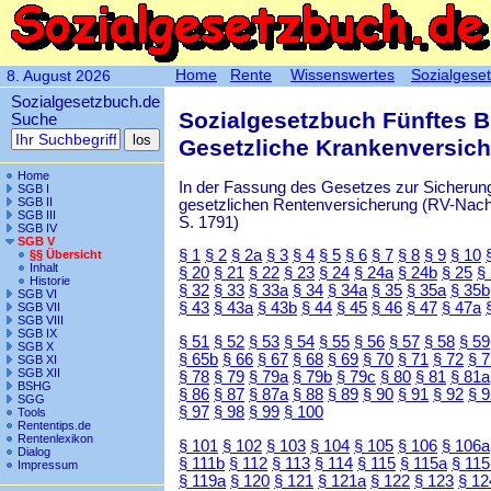
Home
Rente
Wissenswertes
Sozialgese
8. August 2026
Sozialgesetzbuch.de
Sozialgesetzbuch Fünftes 
Suche
Gesetzliche Krankenversic
Home
In der Fassung des Gesetzes zur Sicherung
SGB I
SGB II
gesetzlichen Rentenversicherung (RV-Nachha
SGB III
S. 1791)
SGB IV
SGB V
§ 1
§ 2
§ 2a
§ 3
§ 4
§ 5
§ 6
§ 7
§ 8
§ 9
§ 10
§§ Übersicht
Inhalt
§ 20
§ 21
§ 22
§ 23
§ 24
§ 24a
§ 24b
§ 25
§
Historie
§ 32
§ 33
§ 33a
§ 34
§ 34a
§ 35
§ 35a
§ 35b
SGB VI
§ 43
§ 43a
§ 43b
§ 44
§ 45
§ 46
§ 47
§ 47a
SGB VII
SGB VIII
SGB IX
§ 51
§ 52
§ 53
§ 54
§ 55
§ 56
§ 57
§ 58
§ 59
SGB X
§ 65b
§ 66
§ 67
§ 68
§ 69
§ 70
§ 71
§ 72
§ 
SGB XI
SGB XII
§ 78
§ 79
§ 79a
§ 79b
§ 79c
§ 80
§ 81
§ 81a
BSHG
§ 86
§ 87
§ 87a
§ 88
§ 89
§ 90
§ 91
§ 92
§ 
SGG
§ 97
§ 98
§ 99
§ 100
Tools
Rententips.de
Rentenlexikon
§ 101
§ 102
§ 103
§ 104
§ 105
§ 106
§ 106a
Dialog
§ 111b
§ 112
§ 113
§ 114
§ 115
§ 115a
§ 115
Impressum
§ 119a
§ 120
§ 121
§ 121a
§ 122
§ 123
§ 12