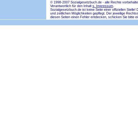
© 1998-2007 Sozialgesetzbuch.de - alle Rechte vorbehalte
Verantwortlich für den Inhalt
s. Impressum
.
Sozialgesetzbuch.de ist keine Seite einer offiziellen Ste
und zeitlichen Möglichkeiten gepflegt. Der jeweilige Rech
diesen Seiten einen Fehler entdecken, schicken Sie bitte e