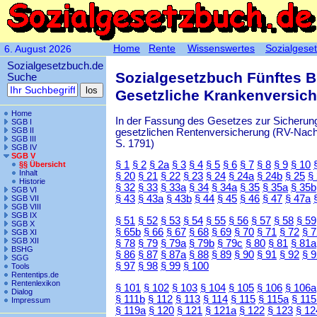
Home
Rente
Wissenswertes
Sozialgese
6. August 2026
Sozialgesetzbuch.de
Sozialgesetzbuch Fünftes 
Suche
Gesetzliche Krankenversic
Home
In der Fassung des Gesetzes zur Sicherung
SGB I
SGB II
gesetzlichen Rentenversicherung (RV-Nachha
SGB III
S. 1791)
SGB IV
SGB V
§ 1
§ 2
§ 2a
§ 3
§ 4
§ 5
§ 6
§ 7
§ 8
§ 9
§ 10
§§ Übersicht
Inhalt
§ 20
§ 21
§ 22
§ 23
§ 24
§ 24a
§ 24b
§ 25
§
Historie
§ 32
§ 33
§ 33a
§ 34
§ 34a
§ 35
§ 35a
§ 35b
SGB VI
§ 43
§ 43a
§ 43b
§ 44
§ 45
§ 46
§ 47
§ 47a
SGB VII
SGB VIII
SGB IX
§ 51
§ 52
§ 53
§ 54
§ 55
§ 56
§ 57
§ 58
§ 59
SGB X
§ 65b
§ 66
§ 67
§ 68
§ 69
§ 70
§ 71
§ 72
§ 
SGB XI
SGB XII
§ 78
§ 79
§ 79a
§ 79b
§ 79c
§ 80
§ 81
§ 81a
BSHG
§ 86
§ 87
§ 87a
§ 88
§ 89
§ 90
§ 91
§ 92
§ 
SGG
§ 97
§ 98
§ 99
§ 100
Tools
Rententips.de
Rentenlexikon
§ 101
§ 102
§ 103
§ 104
§ 105
§ 106
§ 106a
Dialog
§ 111b
§ 112
§ 113
§ 114
§ 115
§ 115a
§ 115
Impressum
§ 119a
§ 120
§ 121
§ 121a
§ 122
§ 123
§ 12