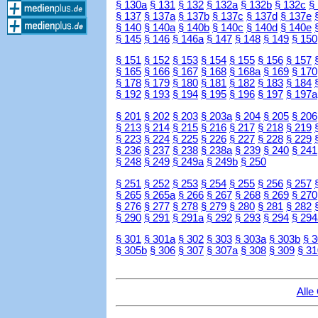
§ 130a
§ 131
§ 132
§ 132a
§ 132b
§ 132c
§
§ 137
§ 137a
§ 137b
§ 137c
§ 137d
§ 137e
§ 140
§ 140a
§ 140b
§ 140c
§ 140d
§ 140e
§ 145
§ 146
§ 146a
§ 147
§ 148
§ 149
§ 150
§ 151
§ 152
§ 153
§ 154
§ 155
§ 156
§ 157
§ 165
§ 166
§ 167
§ 168
§ 168a
§ 169
§ 170
§ 178
§ 179
§ 180
§ 181
§ 182
§ 183
§ 184
§ 192
§ 193
§ 194
§ 195
§ 196
§ 197
§ 197a
§ 201
§ 202
§ 203
§ 203a
§ 204
§ 205
§ 206
§ 213
§ 214
§ 215
§ 216
§ 217
§ 218
§ 219
§ 223
§ 224
§ 225
§ 226
§ 227
§ 228
§ 229
§ 236
§ 237
§ 238
§ 238a
§ 239
§ 240
§ 241
§ 248
§ 249
§ 249a
§ 249b
§ 250
§ 251
§ 252
§ 253
§ 254
§ 255
§ 256
§ 257
§ 265
§ 265a
§ 266
§ 267
§ 268
§ 269
§ 270
§ 276
§ 277
§ 278
§ 279
§ 280
§ 281
§ 282
§ 290
§ 291
§ 291a
§ 292
§ 293
§ 294
§ 294
§ 301
§ 301a
§ 302
§ 303
§ 303a
§ 303b
§ 
§ 305b
§ 306
§ 307
§ 307a
§ 308
§ 309
§ 31
Alle