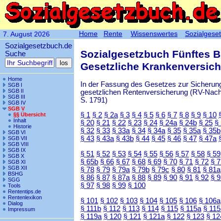
Home
Rente
Wissenswertes
Sozialgese
7. August 2026
Sozialgesetzbuch.de
Sozialgesetzbuch Fünftes 
Suche
Gesetzliche Krankenversic
Home
In der Fassung des Gesetzes zur Sicherung
SGB I
SGB II
gesetzlichen Rentenversicherung (RV-Nachha
SGB III
S. 1791)
SGB IV
SGB V
§ 1
§ 2
§ 2a
§ 3
§ 4
§ 5
§ 6
§ 7
§ 8
§ 9
§ 10
§§ Übersicht
Inhalt
§ 20
§ 21
§ 22
§ 23
§ 24
§ 24a
§ 24b
§ 25
§
Historie
§ 32
§ 33
§ 33a
§ 34
§ 34a
§ 35
§ 35a
§ 35b
SGB VI
§ 43
§ 43a
§ 43b
§ 44
§ 45
§ 46
§ 47
§ 47a
SGB VII
SGB VIII
SGB IX
§ 51
§ 52
§ 53
§ 54
§ 55
§ 56
§ 57
§ 58
§ 59
SGB X
§ 65b
§ 66
§ 67
§ 68
§ 69
§ 70
§ 71
§ 72
§ 
SGB XI
SGB XII
§ 78
§ 79
§ 79a
§ 79b
§ 79c
§ 80
§ 81
§ 81a
BSHG
§ 86
§ 87
§ 87a
§ 88
§ 89
§ 90
§ 91
§ 92
§ 
SGG
§ 97
§ 98
§ 99
§ 100
Tools
Rententips.de
Rentenlexikon
§ 101
§ 102
§ 103
§ 104
§ 105
§ 106
§ 106a
Dialog
§ 111b
§ 112
§ 113
§ 114
§ 115
§ 115a
§ 115
Impressum
§ 119a
§ 120
§ 121
§ 121a
§ 122
§ 123
§ 12