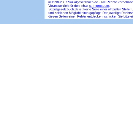
© 1998-2007 Sozialgesetzbuch.de - alle Rechte vorbehalte
Verantwortlich für den Inhalt
s. Impressum
.
Sozialgesetzbuch.de ist keine Seite einer offiziellen Ste
und zeitlichen Möglichkeiten gepflegt. Der jeweilige Rech
diesen Seiten einen Fehler entdecken, schicken Sie bitte e