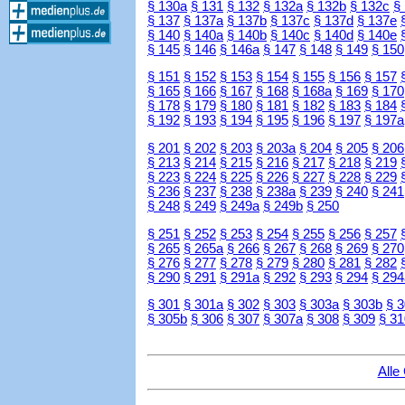
§ 130a
§ 131
§ 132
§ 132a
§ 132b
§ 132c
§
§ 137
§ 137a
§ 137b
§ 137c
§ 137d
§ 137e
§ 140
§ 140a
§ 140b
§ 140c
§ 140d
§ 140e
§ 145
§ 146
§ 146a
§ 147
§ 148
§ 149
§ 150
§ 151
§ 152
§ 153
§ 154
§ 155
§ 156
§ 157
§ 165
§ 166
§ 167
§ 168
§ 168a
§ 169
§ 170
§ 178
§ 179
§ 180
§ 181
§ 182
§ 183
§ 184
§ 192
§ 193
§ 194
§ 195
§ 196
§ 197
§ 197a
§ 201
§ 202
§ 203
§ 203a
§ 204
§ 205
§ 206
§ 213
§ 214
§ 215
§ 216
§ 217
§ 218
§ 219
§ 223
§ 224
§ 225
§ 226
§ 227
§ 228
§ 229
§ 236
§ 237
§ 238
§ 238a
§ 239
§ 240
§ 241
§ 248
§ 249
§ 249a
§ 249b
§ 250
§ 251
§ 252
§ 253
§ 254
§ 255
§ 256
§ 257
§ 265
§ 265a
§ 266
§ 267
§ 268
§ 269
§ 270
§ 276
§ 277
§ 278
§ 279
§ 280
§ 281
§ 282
§ 290
§ 291
§ 291a
§ 292
§ 293
§ 294
§ 294
§ 301
§ 301a
§ 302
§ 303
§ 303a
§ 303b
§ 
§ 305b
§ 306
§ 307
§ 307a
§ 308
§ 309
§ 31
Alle