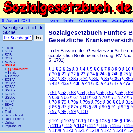
Home
Rente
Wissenswertes
Sozialgese
6. August 2026
Sozialgesetzbuch.de
Sozialgesetzbuch Fünftes 
Suche
Gesetzliche Krankenversic
Home
In der Fassung des Gesetzes zur Sicherung
SGB I
SGB II
gesetzlichen Rentenversicherung (RV-Nachha
SGB III
S. 1791)
SGB IV
SGB V
§ 1
§ 2
§ 2a
§ 3
§ 4
§ 5
§ 6
§ 7
§ 8
§ 9
§ 10
§§ Übersicht
Inhalt
§ 20
§ 21
§ 22
§ 23
§ 24
§ 24a
§ 24b
§ 25
§
Historie
§ 32
§ 33
§ 33a
§ 34
§ 34a
§ 35
§ 35a
§ 35b
SGB VI
§ 43
§ 43a
§ 43b
§ 44
§ 45
§ 46
§ 47
§ 47a
SGB VII
SGB VIII
SGB IX
§ 51
§ 52
§ 53
§ 54
§ 55
§ 56
§ 57
§ 58
§ 59
SGB X
§ 65b
§ 66
§ 67
§ 68
§ 69
§ 70
§ 71
§ 72
§ 
SGB XI
SGB XII
§ 78
§ 79
§ 79a
§ 79b
§ 79c
§ 80
§ 81
§ 81a
BSHG
§ 86
§ 87
§ 87a
§ 88
§ 89
§ 90
§ 91
§ 92
§ 
SGG
§ 97
§ 98
§ 99
§ 100
Tools
Rententips.de
Rentenlexikon
§ 101
§ 102
§ 103
§ 104
§ 105
§ 106
§ 106a
Dialog
§ 111b
§ 112
§ 113
§ 114
§ 115
§ 115a
§ 115
Impressum
§ 119a
§ 120
§ 121
§ 121a
§ 122
§ 123
§ 12