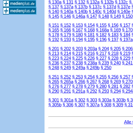
§ 130a
§ 131
§ 132
§ 132a
§ 132b
§ 132c
§
§ 137
§ 137a
§ 137b
§ 137c
§ 137d
§ 137e
§ 140
§ 140a
§ 140b
§ 140c
§ 140d
§ 140e
§ 145
§ 146
§ 146a
§ 147
§ 148
§ 149
§ 150
§ 151
§ 152
§ 153
§ 154
§ 155
§ 156
§ 157
§ 165
§ 166
§ 167
§ 168
§ 168a
§ 169
§ 170
§ 178
§ 179
§ 180
§ 181
§ 182
§ 183
§ 184
§ 192
§ 193
§ 194
§ 195
§ 196
§ 197
§ 197a
§ 201
§ 202
§ 203
§ 203a
§ 204
§ 205
§ 206
§ 213
§ 214
§ 215
§ 216
§ 217
§ 218
§ 219
§ 223
§ 224
§ 225
§ 226
§ 227
§ 228
§ 229
§ 236
§ 237
§ 238
§ 238a
§ 239
§ 240
§ 241
§ 248
§ 249
§ 249a
§ 249b
§ 250
§ 251
§ 252
§ 253
§ 254
§ 255
§ 256
§ 257
§ 265
§ 265a
§ 266
§ 267
§ 268
§ 269
§ 270
§ 276
§ 277
§ 278
§ 279
§ 280
§ 281
§ 282
§ 290
§ 291
§ 291a
§ 292
§ 293
§ 294
§ 294
§ 301
§ 301a
§ 302
§ 303
§ 303a
§ 303b
§ 
§ 305b
§ 306
§ 307
§ 307a
§ 308
§ 309
§ 31
Alle