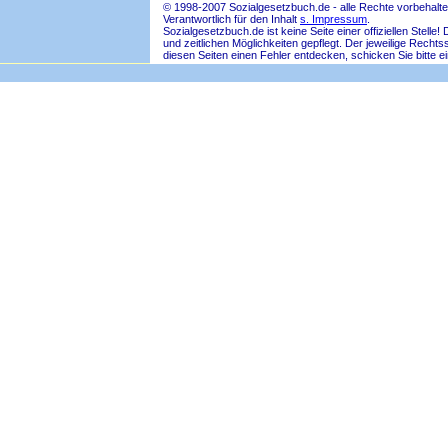
© 1998-2007 Sozialgesetzbuch.de - alle Rechte vorbehalte
Verantwortlich für den Inhalt
s. Impressum
.
Sozialgesetzbuch.de ist keine Seite einer offiziellen Ste
und zeitlichen Möglichkeiten gepflegt. Der jeweilige Rech
diesen Seiten einen Fehler entdecken, schicken Sie bitte e