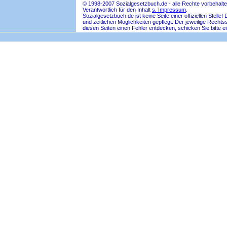
© 1998-2007 Sozialgesetzbuch.de - alle Rechte vorbehalte
Verantwortlich für den Inhalt
s. Impressum
.
Sozialgesetzbuch.de ist keine Seite einer offiziellen Ste
und zeitlichen Möglichkeiten gepflegt. Der jeweilige Rech
diesen Seiten einen Fehler entdecken, schicken Sie bitte e