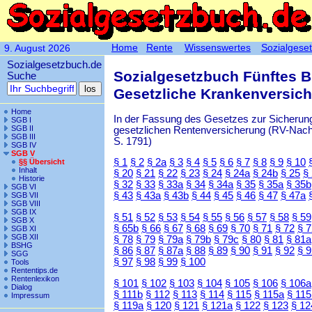
Home
Rente
Wissenswertes
Sozialgese
9. August 2026
Sozialgesetzbuch.de
Sozialgesetzbuch Fünftes 
Suche
Gesetzliche Krankenversic
Home
In der Fassung des Gesetzes zur Sicherung
SGB I
SGB II
gesetzlichen Rentenversicherung (RV-Nachha
SGB III
S. 1791)
SGB IV
SGB V
§ 1
§ 2
§ 2a
§ 3
§ 4
§ 5
§ 6
§ 7
§ 8
§ 9
§ 10
§§ Übersicht
Inhalt
§ 20
§ 21
§ 22
§ 23
§ 24
§ 24a
§ 24b
§ 25
§
Historie
§ 32
§ 33
§ 33a
§ 34
§ 34a
§ 35
§ 35a
§ 35b
SGB VI
§ 43
§ 43a
§ 43b
§ 44
§ 45
§ 46
§ 47
§ 47a
SGB VII
SGB VIII
SGB IX
§ 51
§ 52
§ 53
§ 54
§ 55
§ 56
§ 57
§ 58
§ 59
SGB X
§ 65b
§ 66
§ 67
§ 68
§ 69
§ 70
§ 71
§ 72
§ 
SGB XI
SGB XII
§ 78
§ 79
§ 79a
§ 79b
§ 79c
§ 80
§ 81
§ 81a
BSHG
§ 86
§ 87
§ 87a
§ 88
§ 89
§ 90
§ 91
§ 92
§ 
SGG
§ 97
§ 98
§ 99
§ 100
Tools
Rententips.de
Rentenlexikon
§ 101
§ 102
§ 103
§ 104
§ 105
§ 106
§ 106a
Dialog
§ 111b
§ 112
§ 113
§ 114
§ 115
§ 115a
§ 115
Impressum
§ 119a
§ 120
§ 121
§ 121a
§ 122
§ 123
§ 12