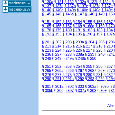
§ 130a
§ 131
§ 132
§ 132a
§ 132b
§ 132c
§
§ 137
§ 137a
§ 137b
§ 137c
§ 137d
§ 137e
§ 140
§ 140a
§ 140b
§ 140c
§ 140d
§ 140e
§ 145
§ 146
§ 146a
§ 147
§ 148
§ 149
§ 150
§ 151
§ 152
§ 153
§ 154
§ 155
§ 156
§ 157
§ 165
§ 166
§ 167
§ 168
§ 168a
§ 169
§ 170
§ 178
§ 179
§ 180
§ 181
§ 182
§ 183
§ 184
§ 192
§ 193
§ 194
§ 195
§ 196
§ 197
§ 197a
§ 201
§ 202
§ 203
§ 203a
§ 204
§ 205
§ 206
§ 213
§ 214
§ 215
§ 216
§ 217
§ 218
§ 219
§ 223
§ 224
§ 225
§ 226
§ 227
§ 228
§ 229
§ 236
§ 237
§ 238
§ 238a
§ 239
§ 240
§ 241
§ 248
§ 249
§ 249a
§ 249b
§ 250
§ 251
§ 252
§ 253
§ 254
§ 255
§ 256
§ 257
§ 265
§ 265a
§ 266
§ 267
§ 268
§ 269
§ 270
§ 276
§ 277
§ 278
§ 279
§ 280
§ 281
§ 282
§ 290
§ 291
§ 291a
§ 292
§ 293
§ 294
§ 294
§ 301
§ 301a
§ 302
§ 303
§ 303a
§ 303b
§ 
§ 305b
§ 306
§ 307
§ 307a
§ 308
§ 309
§ 31
Alle