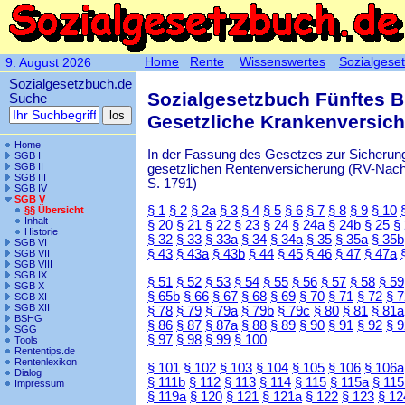
Home
Rente
Wissenswertes
Sozialgese
9. August 2026
Sozialgesetzbuch.de
Sozialgesetzbuch Fünftes 
Suche
Gesetzliche Krankenversic
Home
In der Fassung des Gesetzes zur Sicherung
SGB I
SGB II
gesetzlichen Rentenversicherung (RV-Nachha
SGB III
S. 1791)
SGB IV
SGB V
§ 1
§ 2
§ 2a
§ 3
§ 4
§ 5
§ 6
§ 7
§ 8
§ 9
§ 10
§§ Übersicht
Inhalt
§ 20
§ 21
§ 22
§ 23
§ 24
§ 24a
§ 24b
§ 25
§
Historie
§ 32
§ 33
§ 33a
§ 34
§ 34a
§ 35
§ 35a
§ 35b
SGB VI
§ 43
§ 43a
§ 43b
§ 44
§ 45
§ 46
§ 47
§ 47a
SGB VII
SGB VIII
SGB IX
§ 51
§ 52
§ 53
§ 54
§ 55
§ 56
§ 57
§ 58
§ 59
SGB X
§ 65b
§ 66
§ 67
§ 68
§ 69
§ 70
§ 71
§ 72
§ 
SGB XI
SGB XII
§ 78
§ 79
§ 79a
§ 79b
§ 79c
§ 80
§ 81
§ 81a
BSHG
§ 86
§ 87
§ 87a
§ 88
§ 89
§ 90
§ 91
§ 92
§ 
SGG
§ 97
§ 98
§ 99
§ 100
Tools
Rententips.de
Rentenlexikon
§ 101
§ 102
§ 103
§ 104
§ 105
§ 106
§ 106a
Dialog
§ 111b
§ 112
§ 113
§ 114
§ 115
§ 115a
§ 115
Impressum
§ 119a
§ 120
§ 121
§ 121a
§ 122
§ 123
§ 12