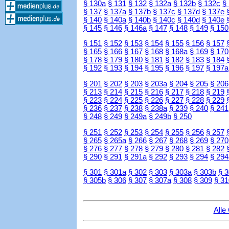
§ 130a
§ 131
§ 132
§ 132a
§ 132b
§ 132c
§
§ 137
§ 137a
§ 137b
§ 137c
§ 137d
§ 137e
§ 140
§ 140a
§ 140b
§ 140c
§ 140d
§ 140e
§ 145
§ 146
§ 146a
§ 147
§ 148
§ 149
§ 150
§ 151
§ 152
§ 153
§ 154
§ 155
§ 156
§ 157
§ 165
§ 166
§ 167
§ 168
§ 168a
§ 169
§ 170
§ 178
§ 179
§ 180
§ 181
§ 182
§ 183
§ 184
§ 192
§ 193
§ 194
§ 195
§ 196
§ 197
§ 197a
§ 201
§ 202
§ 203
§ 203a
§ 204
§ 205
§ 206
§ 213
§ 214
§ 215
§ 216
§ 217
§ 218
§ 219
§ 223
§ 224
§ 225
§ 226
§ 227
§ 228
§ 229
§ 236
§ 237
§ 238
§ 238a
§ 239
§ 240
§ 241
§ 248
§ 249
§ 249a
§ 249b
§ 250
§ 251
§ 252
§ 253
§ 254
§ 255
§ 256
§ 257
§ 265
§ 265a
§ 266
§ 267
§ 268
§ 269
§ 270
§ 276
§ 277
§ 278
§ 279
§ 280
§ 281
§ 282
§ 290
§ 291
§ 291a
§ 292
§ 293
§ 294
§ 294
§ 301
§ 301a
§ 302
§ 303
§ 303a
§ 303b
§ 
§ 305b
§ 306
§ 307
§ 307a
§ 308
§ 309
§ 31
Alle