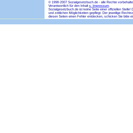
© 1998-2007 Sozialgesetzbuch.de - alle Rechte vorbehalte
Verantwortlich für den Inhalt
s. Impressum
.
Sozialgesetzbuch.de ist keine Seite einer offiziellen Ste
und zeitlichen Möglichkeiten gepflegt. Der jeweilige Rech
diesen Seiten einen Fehler entdecken, schicken Sie bitte e