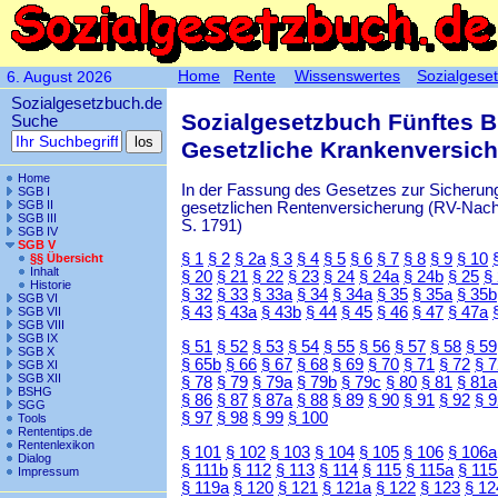
Home
Rente
Wissenswertes
Sozialgese
6. August 2026
Sozialgesetzbuch.de
Sozialgesetzbuch Fünftes 
Suche
Gesetzliche Krankenversic
Home
In der Fassung des Gesetzes zur Sicherung
SGB I
SGB II
gesetzlichen Rentenversicherung (RV-Nachha
SGB III
S. 1791)
SGB IV
SGB V
§ 1
§ 2
§ 2a
§ 3
§ 4
§ 5
§ 6
§ 7
§ 8
§ 9
§ 10
§§ Übersicht
Inhalt
§ 20
§ 21
§ 22
§ 23
§ 24
§ 24a
§ 24b
§ 25
§
Historie
§ 32
§ 33
§ 33a
§ 34
§ 34a
§ 35
§ 35a
§ 35b
SGB VI
§ 43
§ 43a
§ 43b
§ 44
§ 45
§ 46
§ 47
§ 47a
SGB VII
SGB VIII
SGB IX
§ 51
§ 52
§ 53
§ 54
§ 55
§ 56
§ 57
§ 58
§ 59
SGB X
§ 65b
§ 66
§ 67
§ 68
§ 69
§ 70
§ 71
§ 72
§ 
SGB XI
SGB XII
§ 78
§ 79
§ 79a
§ 79b
§ 79c
§ 80
§ 81
§ 81a
BSHG
§ 86
§ 87
§ 87a
§ 88
§ 89
§ 90
§ 91
§ 92
§ 
SGG
§ 97
§ 98
§ 99
§ 100
Tools
Rententips.de
Rentenlexikon
§ 101
§ 102
§ 103
§ 104
§ 105
§ 106
§ 106a
Dialog
§ 111b
§ 112
§ 113
§ 114
§ 115
§ 115a
§ 115
Impressum
§ 119a
§ 120
§ 121
§ 121a
§ 122
§ 123
§ 12