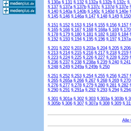
§ 130a
§ 131
§ 132
§ 132a
§ 132b
§ 132c
§
§ 137
§ 137a
§ 137b
§ 137c
§ 137d
§ 137e
§ 140
§ 140a
§ 140b
§ 140c
§ 140d
§ 140e
§ 145
§ 146
§ 146a
§ 147
§ 148
§ 149
§ 150
§ 151
§ 152
§ 153
§ 154
§ 155
§ 156
§ 157
§ 165
§ 166
§ 167
§ 168
§ 168a
§ 169
§ 170
§ 178
§ 179
§ 180
§ 181
§ 182
§ 183
§ 184
§ 192
§ 193
§ 194
§ 195
§ 196
§ 197
§ 197a
§ 201
§ 202
§ 203
§ 203a
§ 204
§ 205
§ 206
§ 213
§ 214
§ 215
§ 216
§ 217
§ 218
§ 219
§ 223
§ 224
§ 225
§ 226
§ 227
§ 228
§ 229
§ 236
§ 237
§ 238
§ 238a
§ 239
§ 240
§ 241
§ 248
§ 249
§ 249a
§ 249b
§ 250
§ 251
§ 252
§ 253
§ 254
§ 255
§ 256
§ 257
§ 265
§ 265a
§ 266
§ 267
§ 268
§ 269
§ 270
§ 276
§ 277
§ 278
§ 279
§ 280
§ 281
§ 282
§ 290
§ 291
§ 291a
§ 292
§ 293
§ 294
§ 294
§ 301
§ 301a
§ 302
§ 303
§ 303a
§ 303b
§ 
§ 305b
§ 306
§ 307
§ 307a
§ 308
§ 309
§ 31
Alle