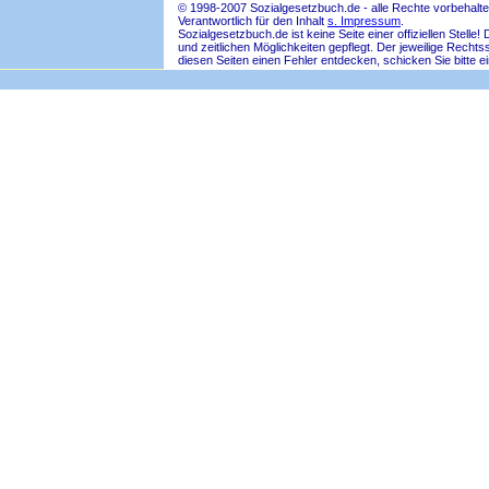
© 1998-2007 Sozialgesetzbuch.de - alle Rechte vorbehalte
Verantwortlich für den Inhalt
s. Impressum
.
Sozialgesetzbuch.de ist keine Seite einer offiziellen Ste
und zeitlichen Möglichkeiten gepflegt. Der jeweilige Rech
diesen Seiten einen Fehler entdecken, schicken Sie bitte e