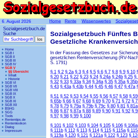
Home
Rente
Wissenswertes
Sozialgese
6. August 2026
Sozialgesetzbuch.de
Sozialgesetzbuch Fünftes 
Suche
Gesetzliche Krankenversic
Home
In der Fassung des Gesetzes zur Sicherung
SGB I
SGB II
gesetzlichen Rentenversicherung (RV-Nachha
SGB III
S. 1791)
SGB IV
SGB V
§ 1
§ 2
§ 2a
§ 3
§ 4
§ 5
§ 6
§ 7
§ 8
§ 9
§ 10
§§ Übersicht
Inhalt
§ 20
§ 21
§ 22
§ 23
§ 24
§ 24a
§ 24b
§ 25
§
Historie
§ 32
§ 33
§ 33a
§ 34
§ 34a
§ 35
§ 35a
§ 35b
SGB VI
§ 43
§ 43a
§ 43b
§ 44
§ 45
§ 46
§ 47
§ 47a
SGB VII
SGB VIII
SGB IX
§ 51
§ 52
§ 53
§ 54
§ 55
§ 56
§ 57
§ 58
§ 59
SGB X
§ 65b
§ 66
§ 67
§ 68
§ 69
§ 70
§ 71
§ 72
§ 
SGB XI
SGB XII
§ 78
§ 79
§ 79a
§ 79b
§ 79c
§ 80
§ 81
§ 81a
BSHG
§ 86
§ 87
§ 87a
§ 88
§ 89
§ 90
§ 91
§ 92
§ 
SGG
§ 97
§ 98
§ 99
§ 100
Tools
Rententips.de
Rentenlexikon
§ 101
§ 102
§ 103
§ 104
§ 105
§ 106
§ 106a
Dialog
§ 111b
§ 112
§ 113
§ 114
§ 115
§ 115a
§ 115
Impressum
§ 119a
§ 120
§ 121
§ 121a
§ 122
§ 123
§ 12