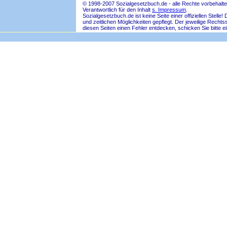
© 1998-2007 Sozialgesetzbuch.de - alle Rechte vorbehalte
Verantwortlich für den Inhalt
s. Impressum
.
Sozialgesetzbuch.de ist keine Seite einer offiziellen Ste
und zeitlichen Möglichkeiten gepflegt. Der jeweilige Rech
diesen Seiten einen Fehler entdecken, schicken Sie bitte e