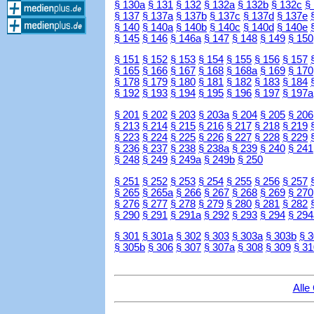
§ 130a
§ 131
§ 132
§ 132a
§ 132b
§ 132c
§
§ 137
§ 137a
§ 137b
§ 137c
§ 137d
§ 137e
§ 140
§ 140a
§ 140b
§ 140c
§ 140d
§ 140e
§ 145
§ 146
§ 146a
§ 147
§ 148
§ 149
§ 150
§ 151
§ 152
§ 153
§ 154
§ 155
§ 156
§ 157
§ 165
§ 166
§ 167
§ 168
§ 168a
§ 169
§ 170
§ 178
§ 179
§ 180
§ 181
§ 182
§ 183
§ 184
§ 192
§ 193
§ 194
§ 195
§ 196
§ 197
§ 197a
§ 201
§ 202
§ 203
§ 203a
§ 204
§ 205
§ 206
§ 213
§ 214
§ 215
§ 216
§ 217
§ 218
§ 219
§ 223
§ 224
§ 225
§ 226
§ 227
§ 228
§ 229
§ 236
§ 237
§ 238
§ 238a
§ 239
§ 240
§ 241
§ 248
§ 249
§ 249a
§ 249b
§ 250
§ 251
§ 252
§ 253
§ 254
§ 255
§ 256
§ 257
§ 265
§ 265a
§ 266
§ 267
§ 268
§ 269
§ 270
§ 276
§ 277
§ 278
§ 279
§ 280
§ 281
§ 282
§ 290
§ 291
§ 291a
§ 292
§ 293
§ 294
§ 294
§ 301
§ 301a
§ 302
§ 303
§ 303a
§ 303b
§ 
§ 305b
§ 306
§ 307
§ 307a
§ 308
§ 309
§ 31
Alle