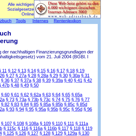
Alle wichtigen
Sozialgesetze
Online
tzbuch
Tools
Internes
Rentenlexikon
Buch
herung
 der nachhaltigen Finanzierungsgrundlagen der
ltigkeitsgesetz) vom 21. Juli 2004 (BGBl. I
§ 11
§ 12
§ 13
§ 14
§ 15
§ 16
§ 17
§ 18
§ 19
 26
§ 27
§ 27a
§ 28
§ 28a
§ 29
§ 30
§ 30a
§ 31
§ 36
§ 37
§ 37a
§ 38
§ 39
§ 39a
§ 40
§ 41
§ 42
§ 47b
§ 48
§ 49
§ 50
§ 60
§ 61
§ 62
§ 62a
§ 63
§ 64
§ 65
§ 65a
72a
§ 73
§ 73a
§ 73b
§ 73c
§ 74
§ 75
§ 76
§ 77
§ 82
§ 83
§ 84
§ 85
§ 85a
§ 85b
§ 85c
§ 85d
92a
§ 93
§ 94
§ 95
§ 95a
§ 95b
§ 95c
§ 95d
§ 96
§ 107
§ 108
§ 108a
§ 109
§ 110
§ 111
§ 111a
b
§ 115c
§ 116
§ 116a
§ 116b
§ 117
§ 118
§ 119
4
§ 125
§ 126
§ 127
§ 128
§ 129
§ 129a
§ 130