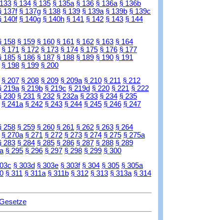
 133
§ 134
§ 135
§ 135a
§ 136
§ 136a
§ 136b
§ 137f
§ 137g
§ 138
§ 139
§ 139a
§ 139b
§ 139c
§ 140f
§ 140g
§ 140h
§ 141
§ 142
§ 143
§ 144
§ 158
§ 159
§ 160
§ 161
§ 162
§ 163
§ 164
§ 171
§ 172
§ 173
§ 174
§ 175
§ 176
§ 177
§ 185
§ 186
§ 187
§ 188
§ 189
§ 190
§ 191
§ 198
§ 199
§ 200
§ 207
§ 208
§ 209
§ 209a
§ 210
§ 211
§ 212
§ 219a
§ 219b
§ 219c
§ 219d
§ 220
§ 221
§ 222
§ 230
§ 231
§ 232
§ 232a
§ 233
§ 234
§ 235
§ 241a
§ 242
§ 243
§ 244
§ 245
§ 246
§ 247
§ 258
§ 259
§ 260
§ 261
§ 262
§ 263
§ 264
§ 270a
§ 271
§ 272
§ 273
§ 274
§ 275
§ 275a
§ 283
§ 284
§ 285
§ 286
§ 287
§ 288
§ 289
a
§ 295
§ 296
§ 297
§ 298
§ 299
§ 300
303c
§ 303d
§ 303e
§ 303f
§ 304
§ 305
§ 305a
0
§ 311
§ 311a
§ 311b
§ 312
§ 313
§ 313a
§ 314
 Gesetze