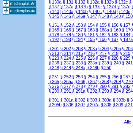
§ 130a
§ 131
§ 132
§ 132a
§ 132b
§ 132c
§
§ 137
§ 137a
§ 137b
§ 137c
§ 137d
§ 137e
§ 140
§ 140a
§ 140b
§ 140c
§ 140d
§ 140e
§ 145
§ 146
§ 146a
§ 147
§ 148
§ 149
§ 150
§ 151
§ 152
§ 153
§ 154
§ 155
§ 156
§ 157
§ 165
§ 166
§ 167
§ 168
§ 168a
§ 169
§ 170
§ 178
§ 179
§ 180
§ 181
§ 182
§ 183
§ 184
§ 192
§ 193
§ 194
§ 195
§ 196
§ 197
§ 197a
§ 201
§ 202
§ 203
§ 203a
§ 204
§ 205
§ 206
§ 213
§ 214
§ 215
§ 216
§ 217
§ 218
§ 219
§ 223
§ 224
§ 225
§ 226
§ 227
§ 228
§ 229
§ 236
§ 237
§ 238
§ 238a
§ 239
§ 240
§ 241
§ 248
§ 249
§ 249a
§ 249b
§ 250
§ 251
§ 252
§ 253
§ 254
§ 255
§ 256
§ 257
§ 265
§ 265a
§ 266
§ 267
§ 268
§ 269
§ 270
§ 276
§ 277
§ 278
§ 279
§ 280
§ 281
§ 282
§ 290
§ 291
§ 291a
§ 292
§ 293
§ 294
§ 294
§ 301
§ 301a
§ 302
§ 303
§ 303a
§ 303b
§ 
§ 305b
§ 306
§ 307
§ 307a
§ 308
§ 309
§ 31
Alle