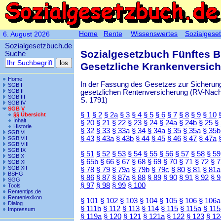
Home
Rente
Wissenswertes
Sozialgese
6. August 2026
Sozialgesetzbuch.de
Sozialgesetzbuch Fünftes 
Suche
Gesetzliche Krankenversic
Home
In der Fassung des Gesetzes zur Sicherung
SGB I
SGB II
gesetzlichen Rentenversicherung (RV-Nachha
SGB III
S. 1791)
SGB IV
SGB V
§ 1
§ 2
§ 2a
§ 3
§ 4
§ 5
§ 6
§ 7
§ 8
§ 9
§ 10
§§ Übersicht
Inhalt
§ 20
§ 21
§ 22
§ 23
§ 24
§ 24a
§ 24b
§ 25
§
Historie
§ 32
§ 33
§ 33a
§ 34
§ 34a
§ 35
§ 35a
§ 35b
SGB VI
§ 43
§ 43a
§ 43b
§ 44
§ 45
§ 46
§ 47
§ 47a
SGB VII
SGB VIII
SGB IX
§ 51
§ 52
§ 53
§ 54
§ 55
§ 56
§ 57
§ 58
§ 59
SGB X
§ 65b
§ 66
§ 67
§ 68
§ 69
§ 70
§ 71
§ 72
§ 
SGB XI
SGB XII
§ 78
§ 79
§ 79a
§ 79b
§ 79c
§ 80
§ 81
§ 81a
BSHG
§ 86
§ 87
§ 87a
§ 88
§ 89
§ 90
§ 91
§ 92
§ 
SGG
§ 97
§ 98
§ 99
§ 100
Tools
Rententips.de
Rentenlexikon
§ 101
§ 102
§ 103
§ 104
§ 105
§ 106
§ 106a
Dialog
§ 111b
§ 112
§ 113
§ 114
§ 115
§ 115a
§ 115
Impressum
§ 119a
§ 120
§ 121
§ 121a
§ 122
§ 123
§ 12