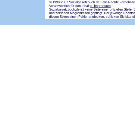
© 1998-2007 Sozialgesetzbuch.de - alle Rechte vorbehalte
Verantwortlich für den Inhalt
s. Impressum
.
Sozialgesetzbuch.de ist keine Seite einer offiziellen Ste
und zeitlichen Möglichkeiten gepflegt. Der jeweilige Rech
diesen Seiten einen Fehler entdecken, schicken Sie bitte e