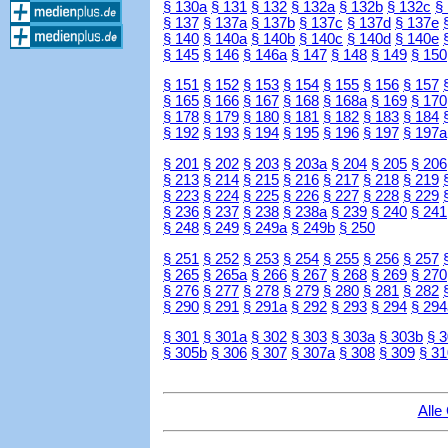
§ 130a
§ 131
§ 132
§ 132a
§ 132b
§ 132c
§
§ 137
§ 137a
§ 137b
§ 137c
§ 137d
§ 137e
§ 140
§ 140a
§ 140b
§ 140c
§ 140d
§ 140e
§ 145
§ 146
§ 146a
§ 147
§ 148
§ 149
§ 150
§ 151
§ 152
§ 153
§ 154
§ 155
§ 156
§ 157
§ 165
§ 166
§ 167
§ 168
§ 168a
§ 169
§ 170
§ 178
§ 179
§ 180
§ 181
§ 182
§ 183
§ 184
§ 192
§ 193
§ 194
§ 195
§ 196
§ 197
§ 197a
§ 201
§ 202
§ 203
§ 203a
§ 204
§ 205
§ 206
§ 213
§ 214
§ 215
§ 216
§ 217
§ 218
§ 219
§ 223
§ 224
§ 225
§ 226
§ 227
§ 228
§ 229
§ 236
§ 237
§ 238
§ 238a
§ 239
§ 240
§ 241
§ 248
§ 249
§ 249a
§ 249b
§ 250
§ 251
§ 252
§ 253
§ 254
§ 255
§ 256
§ 257
§ 265
§ 265a
§ 266
§ 267
§ 268
§ 269
§ 270
§ 276
§ 277
§ 278
§ 279
§ 280
§ 281
§ 282
§ 290
§ 291
§ 291a
§ 292
§ 293
§ 294
§ 294
§ 301
§ 301a
§ 302
§ 303
§ 303a
§ 303b
§ 
§ 305b
§ 306
§ 307
§ 307a
§ 308
§ 309
§ 31
Alle