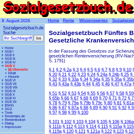
Home
Rente
Wissenswertes
Sozialgese
8. August 2026
Sozialgesetzbuch.de
Sozialgesetzbuch Fünftes 
Suche
Gesetzliche Krankenversic
Home
In der Fassung des Gesetzes zur Sicherung
SGB I
SGB II
gesetzlichen Rentenversicherung (RV-Nachha
SGB III
S. 1791)
SGB IV
SGB V
§ 1
§ 2
§ 2a
§ 3
§ 4
§ 5
§ 6
§ 7
§ 8
§ 9
§ 10
§§ Übersicht
Inhalt
§ 20
§ 21
§ 22
§ 23
§ 24
§ 24a
§ 24b
§ 25
§
Historie
§ 32
§ 33
§ 33a
§ 34
§ 34a
§ 35
§ 35a
§ 35b
SGB VI
§ 43
§ 43a
§ 43b
§ 44
§ 45
§ 46
§ 47
§ 47a
SGB VII
SGB VIII
SGB IX
§ 51
§ 52
§ 53
§ 54
§ 55
§ 56
§ 57
§ 58
§ 59
SGB X
§ 65b
§ 66
§ 67
§ 68
§ 69
§ 70
§ 71
§ 72
§ 
SGB XI
SGB XII
§ 78
§ 79
§ 79a
§ 79b
§ 79c
§ 80
§ 81
§ 81a
BSHG
§ 86
§ 87
§ 87a
§ 88
§ 89
§ 90
§ 91
§ 92
§ 
SGG
§ 97
§ 98
§ 99
§ 100
Tools
Rententips.de
Rentenlexikon
§ 101
§ 102
§ 103
§ 104
§ 105
§ 106
§ 106a
Dialog
§ 111b
§ 112
§ 113
§ 114
§ 115
§ 115a
§ 115
Impressum
§ 119a
§ 120
§ 121
§ 121a
§ 122
§ 123
§ 12