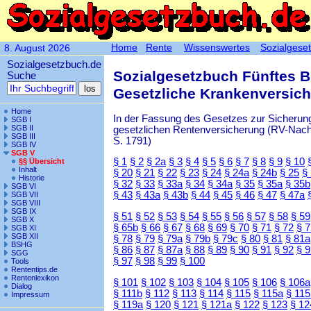
Home
Rente
Wissenswertes
Sozialgese
8. August 2026
Sozialgesetzbuch.de
Sozialgesetzbuch Fünftes 
Suche
Gesetzliche Krankenversic
Home
In der Fassung des Gesetzes zur Sicherung
SGB I
SGB II
gesetzlichen Rentenversicherung (RV-Nachha
SGB III
S. 1791)
SGB IV
SGB V
§ 1
§ 2
§ 2a
§ 3
§ 4
§ 5
§ 6
§ 7
§ 8
§ 9
§ 10
§§ Übersicht
Inhalt
§ 20
§ 21
§ 22
§ 23
§ 24
§ 24a
§ 24b
§ 25
§
Historie
§ 32
§ 33
§ 33a
§ 34
§ 34a
§ 35
§ 35a
§ 35b
SGB VI
§ 43
§ 43a
§ 43b
§ 44
§ 45
§ 46
§ 47
§ 47a
SGB VII
SGB VIII
SGB IX
§ 51
§ 52
§ 53
§ 54
§ 55
§ 56
§ 57
§ 58
§ 59
SGB X
§ 65b
§ 66
§ 67
§ 68
§ 69
§ 70
§ 71
§ 72
§ 
SGB XI
SGB XII
§ 78
§ 79
§ 79a
§ 79b
§ 79c
§ 80
§ 81
§ 81a
BSHG
§ 86
§ 87
§ 87a
§ 88
§ 89
§ 90
§ 91
§ 92
§ 
SGG
§ 97
§ 98
§ 99
§ 100
Tools
Rententips.de
Rentenlexikon
§ 101
§ 102
§ 103
§ 104
§ 105
§ 106
§ 106a
Dialog
§ 111b
§ 112
§ 113
§ 114
§ 115
§ 115a
§ 115
Impressum
§ 119a
§ 120
§ 121
§ 121a
§ 122
§ 123
§ 12