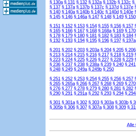
§ 130a
§ 131
§ 132
§ 132a
§ 132b
§ 132c
§
§ 137
§ 137a
§ 137b
§ 137c
§ 137d
§ 137e
§ 140
§ 140a
§ 140b
§ 140c
§ 140d
§ 140e
§ 145
§ 146
§ 146a
§ 147
§ 148
§ 149
§ 150
§ 151
§ 152
§ 153
§ 154
§ 155
§ 156
§ 157
§ 165
§ 166
§ 167
§ 168
§ 168a
§ 169
§ 170
§ 178
§ 179
§ 180
§ 181
§ 182
§ 183
§ 184
§ 192
§ 193
§ 194
§ 195
§ 196
§ 197
§ 197a
§ 201
§ 202
§ 203
§ 203a
§ 204
§ 205
§ 206
§ 213
§ 214
§ 215
§ 216
§ 217
§ 218
§ 219
§ 223
§ 224
§ 225
§ 226
§ 227
§ 228
§ 229
§ 236
§ 237
§ 238
§ 238a
§ 239
§ 240
§ 241
§ 248
§ 249
§ 249a
§ 249b
§ 250
§ 251
§ 252
§ 253
§ 254
§ 255
§ 256
§ 257
§ 265
§ 265a
§ 266
§ 267
§ 268
§ 269
§ 270
§ 276
§ 277
§ 278
§ 279
§ 280
§ 281
§ 282
§ 290
§ 291
§ 291a
§ 292
§ 293
§ 294
§ 294
§ 301
§ 301a
§ 302
§ 303
§ 303a
§ 303b
§ 
§ 305b
§ 306
§ 307
§ 307a
§ 308
§ 309
§ 31
Alle