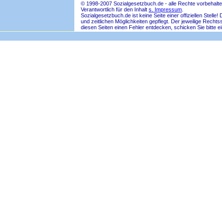
© 1998-2007 Sozialgesetzbuch.de - alle Rechte vorbehalte
Verantwortlich für den Inhalt
s. Impressum
.
Sozialgesetzbuch.de ist keine Seite einer offiziellen Ste
und zeitlichen Möglichkeiten gepflegt. Der jeweilige Rech
diesen Seiten einen Fehler entdecken, schicken Sie bitte e