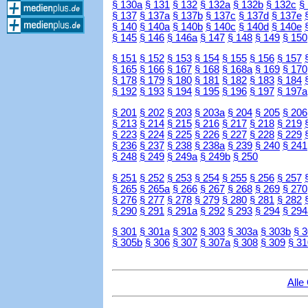
§ 130a
§ 131
§ 132
§ 132a
§ 132b
§ 132c
§
§ 137
§ 137a
§ 137b
§ 137c
§ 137d
§ 137e
§ 140
§ 140a
§ 140b
§ 140c
§ 140d
§ 140e
§ 145
§ 146
§ 146a
§ 147
§ 148
§ 149
§ 150
§ 151
§ 152
§ 153
§ 154
§ 155
§ 156
§ 157
§ 165
§ 166
§ 167
§ 168
§ 168a
§ 169
§ 170
§ 178
§ 179
§ 180
§ 181
§ 182
§ 183
§ 184
§ 192
§ 193
§ 194
§ 195
§ 196
§ 197
§ 197a
§ 201
§ 202
§ 203
§ 203a
§ 204
§ 205
§ 206
§ 213
§ 214
§ 215
§ 216
§ 217
§ 218
§ 219
§ 223
§ 224
§ 225
§ 226
§ 227
§ 228
§ 229
§ 236
§ 237
§ 238
§ 238a
§ 239
§ 240
§ 241
§ 248
§ 249
§ 249a
§ 249b
§ 250
§ 251
§ 252
§ 253
§ 254
§ 255
§ 256
§ 257
§ 265
§ 265a
§ 266
§ 267
§ 268
§ 269
§ 270
§ 276
§ 277
§ 278
§ 279
§ 280
§ 281
§ 282
§ 290
§ 291
§ 291a
§ 292
§ 293
§ 294
§ 294
§ 301
§ 301a
§ 302
§ 303
§ 303a
§ 303b
§ 
§ 305b
§ 306
§ 307
§ 307a
§ 308
§ 309
§ 31
Alle