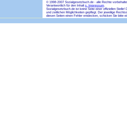
© 1998-2007 Sozialgesetzbuch.de - alle Rechte vorbehalte
Verantwortlich für den Inhalt
s. Impressum
.
Sozialgesetzbuch.de ist keine Seite einer offiziellen Ste
und zeitlichen Möglichkeiten gepflegt. Der jeweilige Rech
diesen Seiten einen Fehler entdecken, schicken Sie bitte e