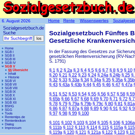
Home
Rente
Wissenswertes
Sozialgese
6. August 2026
Sozialgesetzbuch.de
Sozialgesetzbuch Fünftes 
Suche
Gesetzliche Krankenversic
Home
In der Fassung des Gesetzes zur Sicherung
SGB I
SGB II
gesetzlichen Rentenversicherung (RV-Nachha
SGB III
S. 1791)
SGB IV
SGB V
§ 1
§ 2
§ 2a
§ 3
§ 4
§ 5
§ 6
§ 7
§ 8
§ 9
§ 10
§§ Übersicht
Inhalt
§ 20
§ 21
§ 22
§ 23
§ 24
§ 24a
§ 24b
§ 25
§
Historie
§ 32
§ 33
§ 33a
§ 34
§ 34a
§ 35
§ 35a
§ 35b
SGB VI
§ 43
§ 43a
§ 43b
§ 44
§ 45
§ 46
§ 47
§ 47a
SGB VII
SGB VIII
SGB IX
§ 51
§ 52
§ 53
§ 54
§ 55
§ 56
§ 57
§ 58
§ 59
SGB X
§ 65b
§ 66
§ 67
§ 68
§ 69
§ 70
§ 71
§ 72
§ 
SGB XI
SGB XII
§ 78
§ 79
§ 79a
§ 79b
§ 79c
§ 80
§ 81
§ 81a
BSHG
§ 86
§ 87
§ 87a
§ 88
§ 89
§ 90
§ 91
§ 92
§ 
SGG
§ 97
§ 98
§ 99
§ 100
Tools
Rententips.de
Rentenlexikon
§ 101
§ 102
§ 103
§ 104
§ 105
§ 106
§ 106a
Dialog
§ 111b
§ 112
§ 113
§ 114
§ 115
§ 115a
§ 115
Impressum
§ 119a
§ 120
§ 121
§ 121a
§ 122
§ 123
§ 12