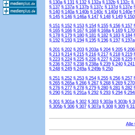
§ 130a
§ 131
§ 132
§ 132a
§ 132b
§ 132c
§
§ 137
§ 137a
§ 137b
§ 137c
§ 137d
§ 137e
§ 140
§ 140a
§ 140b
§ 140c
§ 140d
§ 140e
§ 145
§ 146
§ 146a
§ 147
§ 148
§ 149
§ 150
§ 151
§ 152
§ 153
§ 154
§ 155
§ 156
§ 157
§ 165
§ 166
§ 167
§ 168
§ 168a
§ 169
§ 170
§ 178
§ 179
§ 180
§ 181
§ 182
§ 183
§ 184
§ 192
§ 193
§ 194
§ 195
§ 196
§ 197
§ 197a
§ 201
§ 202
§ 203
§ 203a
§ 204
§ 205
§ 206
§ 213
§ 214
§ 215
§ 216
§ 217
§ 218
§ 219
§ 223
§ 224
§ 225
§ 226
§ 227
§ 228
§ 229
§ 236
§ 237
§ 238
§ 238a
§ 239
§ 240
§ 241
§ 248
§ 249
§ 249a
§ 249b
§ 250
§ 251
§ 252
§ 253
§ 254
§ 255
§ 256
§ 257
§ 265
§ 265a
§ 266
§ 267
§ 268
§ 269
§ 270
§ 276
§ 277
§ 278
§ 279
§ 280
§ 281
§ 282
§ 290
§ 291
§ 291a
§ 292
§ 293
§ 294
§ 294
§ 301
§ 301a
§ 302
§ 303
§ 303a
§ 303b
§ 
§ 305b
§ 306
§ 307
§ 307a
§ 308
§ 309
§ 31
Alle