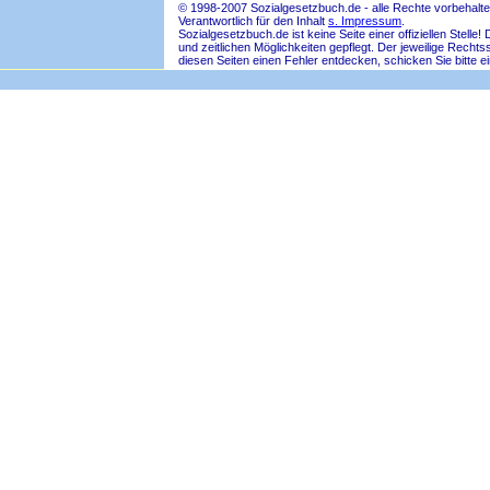
© 1998-2007 Sozialgesetzbuch.de - alle Rechte vorbehalte
Verantwortlich für den Inhalt
s. Impressum
.
Sozialgesetzbuch.de ist keine Seite einer offiziellen Ste
und zeitlichen Möglichkeiten gepflegt. Der jeweilige Rech
diesen Seiten einen Fehler entdecken, schicken Sie bitte e