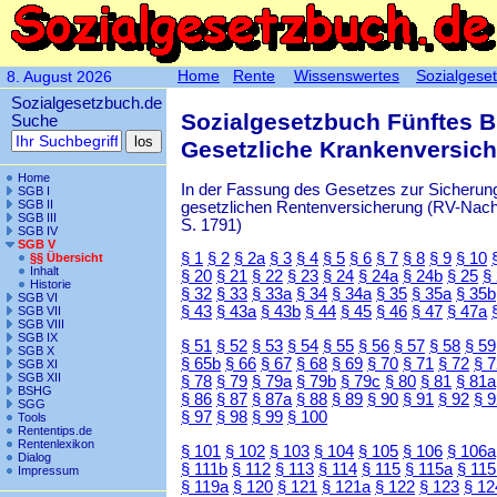
Home
Rente
Wissenswertes
Sozialgese
8. August 2026
Sozialgesetzbuch.de
Sozialgesetzbuch Fünftes 
Suche
Gesetzliche Krankenversic
Home
In der Fassung des Gesetzes zur Sicherung
SGB I
SGB II
gesetzlichen Rentenversicherung (RV-Nachha
SGB III
S. 1791)
SGB IV
SGB V
§ 1
§ 2
§ 2a
§ 3
§ 4
§ 5
§ 6
§ 7
§ 8
§ 9
§ 10
§§ Übersicht
Inhalt
§ 20
§ 21
§ 22
§ 23
§ 24
§ 24a
§ 24b
§ 25
§
Historie
§ 32
§ 33
§ 33a
§ 34
§ 34a
§ 35
§ 35a
§ 35b
SGB VI
§ 43
§ 43a
§ 43b
§ 44
§ 45
§ 46
§ 47
§ 47a
SGB VII
SGB VIII
SGB IX
§ 51
§ 52
§ 53
§ 54
§ 55
§ 56
§ 57
§ 58
§ 59
SGB X
§ 65b
§ 66
§ 67
§ 68
§ 69
§ 70
§ 71
§ 72
§ 
SGB XI
SGB XII
§ 78
§ 79
§ 79a
§ 79b
§ 79c
§ 80
§ 81
§ 81a
BSHG
§ 86
§ 87
§ 87a
§ 88
§ 89
§ 90
§ 91
§ 92
§ 
SGG
§ 97
§ 98
§ 99
§ 100
Tools
Rententips.de
Rentenlexikon
§ 101
§ 102
§ 103
§ 104
§ 105
§ 106
§ 106a
Dialog
§ 111b
§ 112
§ 113
§ 114
§ 115
§ 115a
§ 115
Impressum
§ 119a
§ 120
§ 121
§ 121a
§ 122
§ 123
§ 12