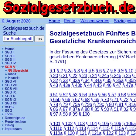
Home
Rente
Wissenswertes
Sozialgese
6. August 2026
Sozialgesetzbuch.de
Sozialgesetzbuch Fünftes 
Suche
Gesetzliche Krankenversic
Home
In der Fassung des Gesetzes zur Sicherung
SGB I
SGB II
gesetzlichen Rentenversicherung (RV-Nachha
SGB III
S. 1791)
SGB IV
SGB V
§ 1
§ 2
§ 2a
§ 3
§ 4
§ 5
§ 6
§ 7
§ 8
§ 9
§ 10
§§ Übersicht
Inhalt
§ 20
§ 21
§ 22
§ 23
§ 24
§ 24a
§ 24b
§ 25
§
Historie
§ 32
§ 33
§ 33a
§ 34
§ 34a
§ 35
§ 35a
§ 35b
SGB VI
§ 43
§ 43a
§ 43b
§ 44
§ 45
§ 46
§ 47
§ 47a
SGB VII
SGB VIII
SGB IX
§ 51
§ 52
§ 53
§ 54
§ 55
§ 56
§ 57
§ 58
§ 59
SGB X
§ 65b
§ 66
§ 67
§ 68
§ 69
§ 70
§ 71
§ 72
§ 
SGB XI
SGB XII
§ 78
§ 79
§ 79a
§ 79b
§ 79c
§ 80
§ 81
§ 81a
BSHG
§ 86
§ 87
§ 87a
§ 88
§ 89
§ 90
§ 91
§ 92
§ 
SGG
§ 97
§ 98
§ 99
§ 100
Tools
Rententips.de
Rentenlexikon
§ 101
§ 102
§ 103
§ 104
§ 105
§ 106
§ 106a
Dialog
§ 111b
§ 112
§ 113
§ 114
§ 115
§ 115a
§ 115
Impressum
§ 119a
§ 120
§ 121
§ 121a
§ 122
§ 123
§ 12