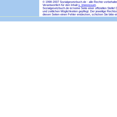
© 1998-2007 Sozialgesetzbuch.de - alle Rechte vorbehalte
Verantwortlich für den Inhalt
s. Impressum
.
Sozialgesetzbuch.de ist keine Seite einer offiziellen Ste
und zeitlichen Möglichkeiten gepflegt. Der jeweilige Rech
diesen Seiten einen Fehler entdecken, schicken Sie bitte e