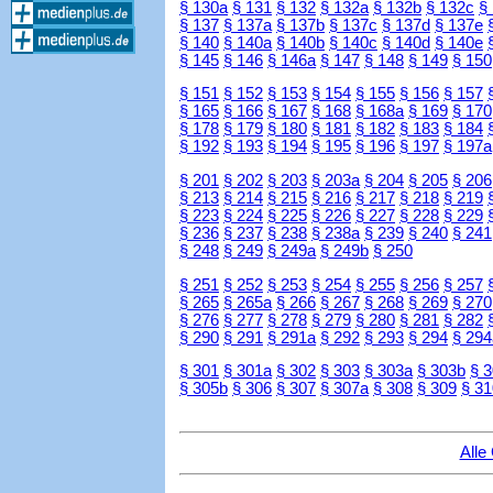
§ 130a
§ 131
§ 132
§ 132a
§ 132b
§ 132c
§
§ 137
§ 137a
§ 137b
§ 137c
§ 137d
§ 137e
§ 140
§ 140a
§ 140b
§ 140c
§ 140d
§ 140e
§ 145
§ 146
§ 146a
§ 147
§ 148
§ 149
§ 150
§ 151
§ 152
§ 153
§ 154
§ 155
§ 156
§ 157
§ 165
§ 166
§ 167
§ 168
§ 168a
§ 169
§ 170
§ 178
§ 179
§ 180
§ 181
§ 182
§ 183
§ 184
§ 192
§ 193
§ 194
§ 195
§ 196
§ 197
§ 197a
§ 201
§ 202
§ 203
§ 203a
§ 204
§ 205
§ 206
§ 213
§ 214
§ 215
§ 216
§ 217
§ 218
§ 219
§ 223
§ 224
§ 225
§ 226
§ 227
§ 228
§ 229
§ 236
§ 237
§ 238
§ 238a
§ 239
§ 240
§ 241
§ 248
§ 249
§ 249a
§ 249b
§ 250
§ 251
§ 252
§ 253
§ 254
§ 255
§ 256
§ 257
§ 265
§ 265a
§ 266
§ 267
§ 268
§ 269
§ 270
§ 276
§ 277
§ 278
§ 279
§ 280
§ 281
§ 282
§ 290
§ 291
§ 291a
§ 292
§ 293
§ 294
§ 294
§ 301
§ 301a
§ 302
§ 303
§ 303a
§ 303b
§ 
§ 305b
§ 306
§ 307
§ 307a
§ 308
§ 309
§ 31
Alle