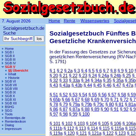
Home
Rente
Wissenswertes
Sozialgese
7. August 2026
Sozialgesetzbuch.de
Sozialgesetzbuch Fünftes 
Suche
Gesetzliche Krankenversic
Home
In der Fassung des Gesetzes zur Sicherung
SGB I
SGB II
gesetzlichen Rentenversicherung (RV-Nachha
SGB III
S. 1791)
SGB IV
SGB V
§ 1
§ 2
§ 2a
§ 3
§ 4
§ 5
§ 6
§ 7
§ 8
§ 9
§ 10
§§ Übersicht
Inhalt
§ 20
§ 21
§ 22
§ 23
§ 24
§ 24a
§ 24b
§ 25
§
Historie
§ 32
§ 33
§ 33a
§ 34
§ 34a
§ 35
§ 35a
§ 35b
SGB VI
§ 43
§ 43a
§ 43b
§ 44
§ 45
§ 46
§ 47
§ 47a
SGB VII
SGB VIII
SGB IX
§ 51
§ 52
§ 53
§ 54
§ 55
§ 56
§ 57
§ 58
§ 59
SGB X
§ 65b
§ 66
§ 67
§ 68
§ 69
§ 70
§ 71
§ 72
§ 
SGB XI
SGB XII
§ 78
§ 79
§ 79a
§ 79b
§ 79c
§ 80
§ 81
§ 81a
BSHG
§ 86
§ 87
§ 87a
§ 88
§ 89
§ 90
§ 91
§ 92
§ 
SGG
§ 97
§ 98
§ 99
§ 100
Tools
Rententips.de
Rentenlexikon
§ 101
§ 102
§ 103
§ 104
§ 105
§ 106
§ 106a
Dialog
§ 111b
§ 112
§ 113
§ 114
§ 115
§ 115a
§ 115
Impressum
§ 119a
§ 120
§ 121
§ 121a
§ 122
§ 123
§ 12