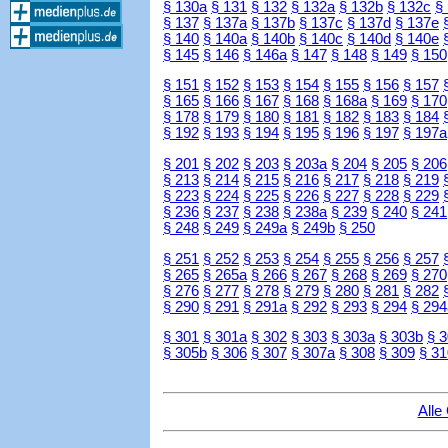
§ 130a
§ 131
§ 132
§ 132a
§ 132b
§ 132c
§
§ 137
§ 137a
§ 137b
§ 137c
§ 137d
§ 137e
§ 140
§ 140a
§ 140b
§ 140c
§ 140d
§ 140e
§ 145
§ 146
§ 146a
§ 147
§ 148
§ 149
§ 150
§ 151
§ 152
§ 153
§ 154
§ 155
§ 156
§ 157
§ 165
§ 166
§ 167
§ 168
§ 168a
§ 169
§ 170
§ 178
§ 179
§ 180
§ 181
§ 182
§ 183
§ 184
§ 192
§ 193
§ 194
§ 195
§ 196
§ 197
§ 197a
§ 201
§ 202
§ 203
§ 203a
§ 204
§ 205
§ 206
§ 213
§ 214
§ 215
§ 216
§ 217
§ 218
§ 219
§ 223
§ 224
§ 225
§ 226
§ 227
§ 228
§ 229
§ 236
§ 237
§ 238
§ 238a
§ 239
§ 240
§ 241
§ 248
§ 249
§ 249a
§ 249b
§ 250
§ 251
§ 252
§ 253
§ 254
§ 255
§ 256
§ 257
§ 265
§ 265a
§ 266
§ 267
§ 268
§ 269
§ 270
§ 276
§ 277
§ 278
§ 279
§ 280
§ 281
§ 282
§ 290
§ 291
§ 291a
§ 292
§ 293
§ 294
§ 294
§ 301
§ 301a
§ 302
§ 303
§ 303a
§ 303b
§ 
§ 305b
§ 306
§ 307
§ 307a
§ 308
§ 309
§ 31
Alle