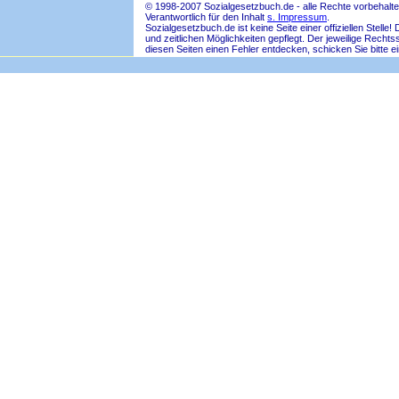
© 1998-2007 Sozialgesetzbuch.de - alle Rechte vorbehalte
Verantwortlich für den Inhalt
s. Impressum
.
Sozialgesetzbuch.de ist keine Seite einer offiziellen Ste
und zeitlichen Möglichkeiten gepflegt. Der jeweilige Rech
diesen Seiten einen Fehler entdecken, schicken Sie bitte e