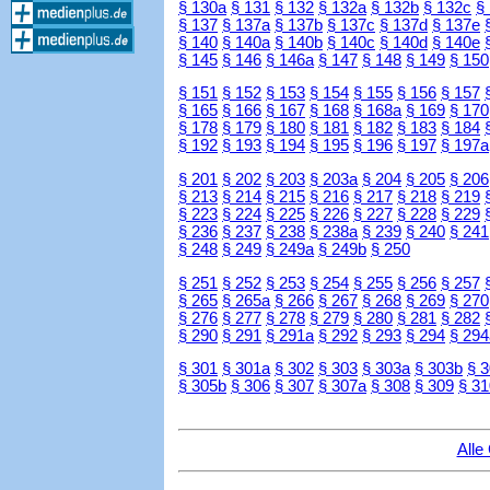
§ 130a
§ 131
§ 132
§ 132a
§ 132b
§ 132c
§
§ 137
§ 137a
§ 137b
§ 137c
§ 137d
§ 137e
§ 140
§ 140a
§ 140b
§ 140c
§ 140d
§ 140e
§ 145
§ 146
§ 146a
§ 147
§ 148
§ 149
§ 150
§ 151
§ 152
§ 153
§ 154
§ 155
§ 156
§ 157
§ 165
§ 166
§ 167
§ 168
§ 168a
§ 169
§ 170
§ 178
§ 179
§ 180
§ 181
§ 182
§ 183
§ 184
§ 192
§ 193
§ 194
§ 195
§ 196
§ 197
§ 197a
§ 201
§ 202
§ 203
§ 203a
§ 204
§ 205
§ 206
§ 213
§ 214
§ 215
§ 216
§ 217
§ 218
§ 219
§ 223
§ 224
§ 225
§ 226
§ 227
§ 228
§ 229
§ 236
§ 237
§ 238
§ 238a
§ 239
§ 240
§ 241
§ 248
§ 249
§ 249a
§ 249b
§ 250
§ 251
§ 252
§ 253
§ 254
§ 255
§ 256
§ 257
§ 265
§ 265a
§ 266
§ 267
§ 268
§ 269
§ 270
§ 276
§ 277
§ 278
§ 279
§ 280
§ 281
§ 282
§ 290
§ 291
§ 291a
§ 292
§ 293
§ 294
§ 294
§ 301
§ 301a
§ 302
§ 303
§ 303a
§ 303b
§ 
§ 305b
§ 306
§ 307
§ 307a
§ 308
§ 309
§ 31
Alle