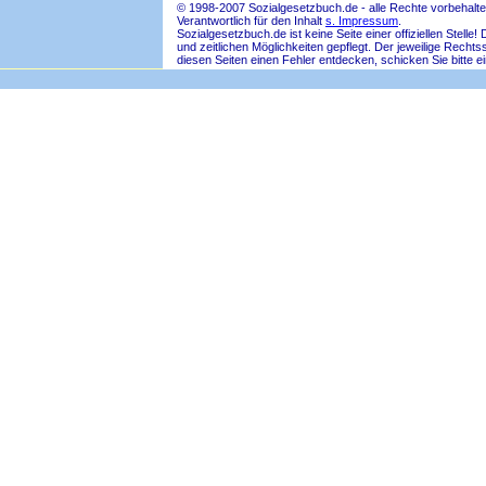
© 1998-2007 Sozialgesetzbuch.de - alle Rechte vorbehalte
Verantwortlich für den Inhalt
s. Impressum
.
Sozialgesetzbuch.de ist keine Seite einer offiziellen Ste
und zeitlichen Möglichkeiten gepflegt. Der jeweilige Rech
diesen Seiten einen Fehler entdecken, schicken Sie bitte e