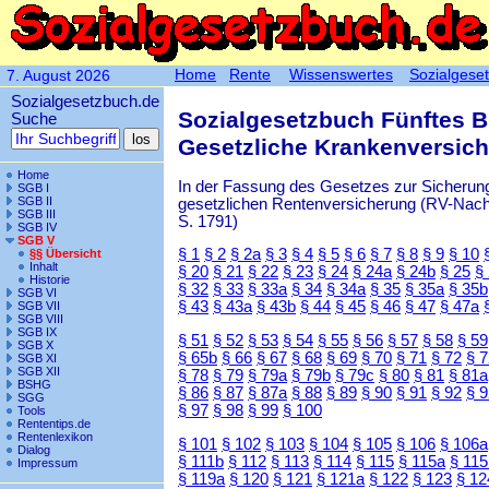
Home
Rente
Wissenswertes
Sozialgese
7. August 2026
Sozialgesetzbuch.de
Sozialgesetzbuch Fünftes 
Suche
Gesetzliche Krankenversic
Home
In der Fassung des Gesetzes zur Sicherung
SGB I
SGB II
gesetzlichen Rentenversicherung (RV-Nachha
SGB III
S. 1791)
SGB IV
SGB V
§ 1
§ 2
§ 2a
§ 3
§ 4
§ 5
§ 6
§ 7
§ 8
§ 9
§ 10
§§ Übersicht
Inhalt
§ 20
§ 21
§ 22
§ 23
§ 24
§ 24a
§ 24b
§ 25
§
Historie
§ 32
§ 33
§ 33a
§ 34
§ 34a
§ 35
§ 35a
§ 35b
SGB VI
§ 43
§ 43a
§ 43b
§ 44
§ 45
§ 46
§ 47
§ 47a
SGB VII
SGB VIII
SGB IX
§ 51
§ 52
§ 53
§ 54
§ 55
§ 56
§ 57
§ 58
§ 59
SGB X
§ 65b
§ 66
§ 67
§ 68
§ 69
§ 70
§ 71
§ 72
§ 
SGB XI
SGB XII
§ 78
§ 79
§ 79a
§ 79b
§ 79c
§ 80
§ 81
§ 81a
BSHG
§ 86
§ 87
§ 87a
§ 88
§ 89
§ 90
§ 91
§ 92
§ 
SGG
§ 97
§ 98
§ 99
§ 100
Tools
Rententips.de
Rentenlexikon
§ 101
§ 102
§ 103
§ 104
§ 105
§ 106
§ 106a
Dialog
§ 111b
§ 112
§ 113
§ 114
§ 115
§ 115a
§ 115
Impressum
§ 119a
§ 120
§ 121
§ 121a
§ 122
§ 123
§ 12