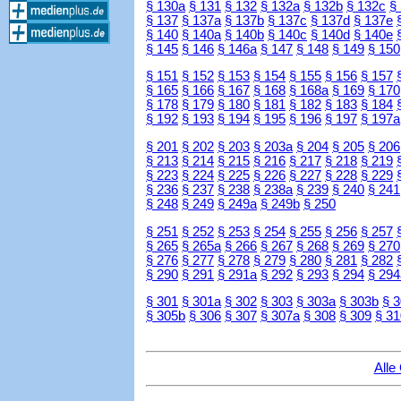
§ 130a
§ 131
§ 132
§ 132a
§ 132b
§ 132c
§
§ 137
§ 137a
§ 137b
§ 137c
§ 137d
§ 137e
§ 140
§ 140a
§ 140b
§ 140c
§ 140d
§ 140e
§ 145
§ 146
§ 146a
§ 147
§ 148
§ 149
§ 150
§ 151
§ 152
§ 153
§ 154
§ 155
§ 156
§ 157
§ 165
§ 166
§ 167
§ 168
§ 168a
§ 169
§ 170
§ 178
§ 179
§ 180
§ 181
§ 182
§ 183
§ 184
§ 192
§ 193
§ 194
§ 195
§ 196
§ 197
§ 197a
§ 201
§ 202
§ 203
§ 203a
§ 204
§ 205
§ 206
§ 213
§ 214
§ 215
§ 216
§ 217
§ 218
§ 219
§ 223
§ 224
§ 225
§ 226
§ 227
§ 228
§ 229
§ 236
§ 237
§ 238
§ 238a
§ 239
§ 240
§ 241
§ 248
§ 249
§ 249a
§ 249b
§ 250
§ 251
§ 252
§ 253
§ 254
§ 255
§ 256
§ 257
§ 265
§ 265a
§ 266
§ 267
§ 268
§ 269
§ 270
§ 276
§ 277
§ 278
§ 279
§ 280
§ 281
§ 282
§ 290
§ 291
§ 291a
§ 292
§ 293
§ 294
§ 294
§ 301
§ 301a
§ 302
§ 303
§ 303a
§ 303b
§ 
§ 305b
§ 306
§ 307
§ 307a
§ 308
§ 309
§ 31
Alle