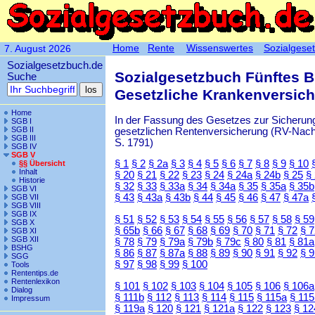
Home
Rente
Wissenswertes
Sozialgese
7. August 2026
Sozialgesetzbuch.de
Sozialgesetzbuch Fünftes 
Suche
Gesetzliche Krankenversic
Home
In der Fassung des Gesetzes zur Sicherung
SGB I
SGB II
gesetzlichen Rentenversicherung (RV-Nachha
SGB III
S. 1791)
SGB IV
SGB V
§ 1
§ 2
§ 2a
§ 3
§ 4
§ 5
§ 6
§ 7
§ 8
§ 9
§ 10
§§ Übersicht
Inhalt
§ 20
§ 21
§ 22
§ 23
§ 24
§ 24a
§ 24b
§ 25
§
Historie
§ 32
§ 33
§ 33a
§ 34
§ 34a
§ 35
§ 35a
§ 35b
SGB VI
§ 43
§ 43a
§ 43b
§ 44
§ 45
§ 46
§ 47
§ 47a
SGB VII
SGB VIII
SGB IX
§ 51
§ 52
§ 53
§ 54
§ 55
§ 56
§ 57
§ 58
§ 59
SGB X
§ 65b
§ 66
§ 67
§ 68
§ 69
§ 70
§ 71
§ 72
§ 
SGB XI
SGB XII
§ 78
§ 79
§ 79a
§ 79b
§ 79c
§ 80
§ 81
§ 81a
BSHG
§ 86
§ 87
§ 87a
§ 88
§ 89
§ 90
§ 91
§ 92
§ 
SGG
§ 97
§ 98
§ 99
§ 100
Tools
Rententips.de
Rentenlexikon
§ 101
§ 102
§ 103
§ 104
§ 105
§ 106
§ 106a
Dialog
§ 111b
§ 112
§ 113
§ 114
§ 115
§ 115a
§ 115
Impressum
§ 119a
§ 120
§ 121
§ 121a
§ 122
§ 123
§ 12