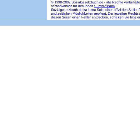
© 1998-2007 Sozialgesetzbuch.de - alle Rechte vorbehalte
Verantwortlich für den Inhalt
s. Impressum
.
Sozialgesetzbuch.de ist keine Seite einer offiziellen Ste
und zeitlichen Möglichkeiten gepflegt. Der jeweilige Rech
diesen Seiten einen Fehler entdecken, schicken Sie bitte e