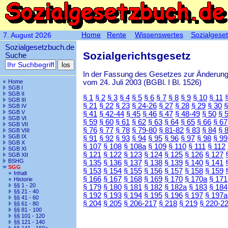
Home
Rente
Wissenswertes
Sozialgese
7. August 2026
Sozialgesetzbuch.de
Sozialgerichtsgesetz
Suche
In der Fassung des Gesetzes zur Änderun
vom 24. Juli 2003 (BGBl. I Bl. 1526)
Home
SGB I
SGB II
§ 1
§ 2
§ 3
§ 4
§ 5
§ 6
§ 7
§ 8
§ 9
§ 10
§ 11
SGB III
§ 21
§ 22
§ 23
§ 24-26
§ 27
§ 28
§ 29
§ 30
§
SGB IV
SGB V
§ 41
§ 42-44
§ 45
§ 46
§ 47
§ 48-49
§ 50
§ 
SGB VI
§ 59
§ 60
§ 61
§ 62
§ 63
§ 64
§ 65
§ 66
§ 67
SGB VII
§ 76
§ 77
§ 78
§ 79-80
§ 81-82
§ 83
§ 84
§ 
SGB VIII
SGB IX
§ 91
§ 92
§ 93
§ 94
§ 95
§ 96
§ 97
§ 98
§ 99
SGB X
§ 107
§ 108
§ 108a
§ 109
§ 110
§ 111
§ 112
SGB XI
§ 121
§ 122
§ 123
§ 124
§ 125
§ 126
§ 127
SGB XII
BSHG
§ 135
§ 136
§ 137
§ 138
§ 139
§ 140
§ 141
SGG
§ 153
§ 154
§ 155
§ 156
§ 157
§ 158
§ 159
Inhalt
§ 166
§ 167
§ 168
§ 169
§ 170
§ 170a
§ 171
Historie
§§ 1 - 20
§ 179
§ 180
§ 181
§ 182
§ 182a
§ 183
§ 184
§§ 21 - 40
§ 192
§ 193
§ 194
§ 195
§ 196
§ 197
§ 197a
§§ 41 - 60
§ 204
§ 205
§ 206-217
§ 218
§ 219
§ 220-2
§§ 61 - 80
§§ 81 - 100
§§ 101 - 120
§§ 121 - 140