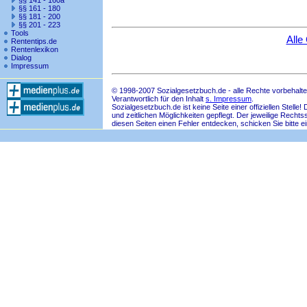
§§ 141 - 160a
§§ 161 - 180
§§ 181 - 200
§§ 201 - 223
Tools
Alle
Rententips.de
Rentenlexikon
Dialog
Impressum
© 1998-2007 Sozialgesetzbuch.de - alle Rechte vorbehalte
Verantwortlich für den Inhalt
s. Impressum
.
Sozialgesetzbuch.de ist keine Seite einer offiziellen Ste
und zeitlichen Möglichkeiten gepflegt. Der jeweilige Rech
diesen Seiten einen Fehler entdecken, schicken Sie bitte e