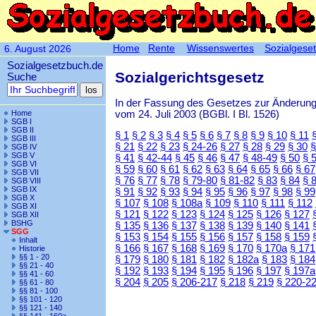
Home
Rente
Wissenswertes
Sozialgese
6. August 2026
Sozialgesetzbuch.de
Sozialgerichtsgesetz
Suche
In der Fassung des Gesetzes zur Änderun
vom 24. Juli 2003 (BGBl. I Bl. 1526)
Home
SGB I
SGB II
§ 1
§ 2
§ 3
§ 4
§ 5
§ 6
§ 7
§ 8
§ 9
§ 10
§ 11
SGB III
§ 21
§ 22
§ 23
§ 24-26
§ 27
§ 28
§ 29
§ 30
§
SGB IV
SGB V
§ 41
§ 42-44
§ 45
§ 46
§ 47
§ 48-49
§ 50
§ 
SGB VI
§ 59
§ 60
§ 61
§ 62
§ 63
§ 64
§ 65
§ 66
§ 67
SGB VII
§ 76
§ 77
§ 78
§ 79-80
§ 81-82
§ 83
§ 84
§ 
SGB VIII
SGB IX
§ 91
§ 92
§ 93
§ 94
§ 95
§ 96
§ 97
§ 98
§ 99
SGB X
§ 107
§ 108
§ 108a
§ 109
§ 110
§ 111
§ 112
SGB XI
§ 121
§ 122
§ 123
§ 124
§ 125
§ 126
§ 127
SGB XII
BSHG
§ 135
§ 136
§ 137
§ 138
§ 139
§ 140
§ 141
SGG
§ 153
§ 154
§ 155
§ 156
§ 157
§ 158
§ 159
Inhalt
§ 166
§ 167
§ 168
§ 169
§ 170
§ 170a
§ 171
Historie
§§ 1 - 20
§ 179
§ 180
§ 181
§ 182
§ 182a
§ 183
§ 184
§§ 21 - 40
§ 192
§ 193
§ 194
§ 195
§ 196
§ 197
§ 197a
§§ 41 - 60
§ 204
§ 205
§ 206-217
§ 218
§ 219
§ 220-2
§§ 61 - 80
§§ 81 - 100
§§ 101 - 120
§§ 121 - 140