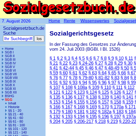
Home
Rente
Wissenswertes
Sozialgese
7. August 2026
Sozialgesetzbuch.de
Sozialgerichtsgesetz
Suche
In der Fassung des Gesetzes zur Änderun
vom 24. Juli 2003 (BGBl. I Bl. 1526)
Home
SGB I
SGB II
§ 1
§ 2
§ 3
§ 4
§ 5
§ 6
§ 7
§ 8
§ 9
§ 10
§ 11
SGB III
§ 21
§ 22
§ 23
§ 24-26
§ 27
§ 28
§ 29
§ 30
§
SGB IV
SGB V
§ 41
§ 42-44
§ 45
§ 46
§ 47
§ 48-49
§ 50
§ 
SGB VI
§ 59
§ 60
§ 61
§ 62
§ 63
§ 64
§ 65
§ 66
§ 67
SGB VII
§ 76
§ 77
§ 78
§ 79-80
§ 81-82
§ 83
§ 84
§ 
SGB VIII
SGB IX
§ 91
§ 92
§ 93
§ 94
§ 95
§ 96
§ 97
§ 98
§ 99
SGB X
§ 107
§ 108
§ 108a
§ 109
§ 110
§ 111
§ 112
SGB XI
§ 121
§ 122
§ 123
§ 124
§ 125
§ 126
§ 127
SGB XII
BSHG
§ 135
§ 136
§ 137
§ 138
§ 139
§ 140
§ 141
SGG
§ 153
§ 154
§ 155
§ 156
§ 157
§ 158
§ 159
Inhalt
§ 166
§ 167
§ 168
§ 169
§ 170
§ 170a
§ 171
Historie
§§ 1 - 20
§ 179
§ 180
§ 181
§ 182
§ 182a
§ 183
§ 184
§§ 21 - 40
§ 192
§ 193
§ 194
§ 195
§ 196
§ 197
§ 197a
§§ 41 - 60
§ 204
§ 205
§ 206-217
§ 218
§ 219
§ 220-2
§§ 61 - 80
§§ 81 - 100
§§ 101 - 120
§§ 121 - 140