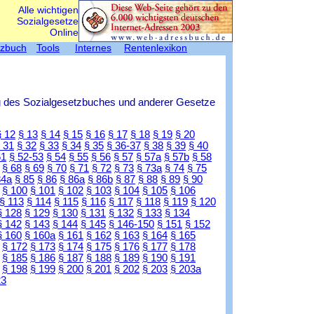
Alle wichtigen
Sozialgesetze
Online
tzbuch
Tools
Internes
Rentenlexikon
g des Sozialgesetzbuches und anderer Gesetze
§ 12
§ 13
§ 14
§ 15
§ 16
§ 17
§ 18
§ 19
§ 20
 31
§ 32
§ 33
§ 34
§ 35
§ 36-37
§ 38
§ 39
§ 40
51
§ 52-53
§ 54
§ 55
§ 56
§ 57
§ 57a
§ 57b
§ 58
§ 68
§ 69
§ 70
§ 71
§ 72
§ 73
§ 73a
§ 74
§ 75
84a
§ 85
§ 86
§ 86a
§ 86b
§ 87
§ 88
§ 89
§ 90
§ 100
§ 101
§ 102
§ 103
§ 104
§ 105
§ 106
§ 113
§ 114
§ 115
§ 116
§ 117
§ 118
§ 119
§ 120
§ 128
§ 129
§ 130
§ 131
§ 132
§ 133
§ 134
§ 142
§ 143
§ 144
§ 145
§ 146-150
§ 151
§ 152
§ 160
§ 160a
§ 161
§ 162
§ 163
§ 164
§ 165
§ 172
§ 173
§ 174
§ 175
§ 176
§ 177
§ 178
§ 185
§ 186
§ 187
§ 188
§ 189
§ 190
§ 191
§ 198
§ 199
§ 200
§ 201
§ 202
§ 203
§ 203a
23