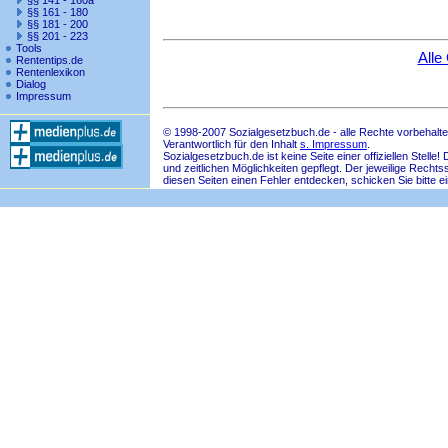
§§ 141 - 160a
§§ 161 - 180
§§ 181 - 200
§§ 201 - 223
Tools
Alle
Rententips.de
Rentenlexikon
Dialog
Impressum
© 1998-2007 Sozialgesetzbuch.de - alle Rechte vorbehalte
Verantwortlich für den Inhalt
s. Impressum
.
Sozialgesetzbuch.de ist keine Seite einer offiziellen Ste
und zeitlichen Möglichkeiten gepflegt. Der jeweilige Rech
diesen Seiten einen Fehler entdecken, schicken Sie bitte e