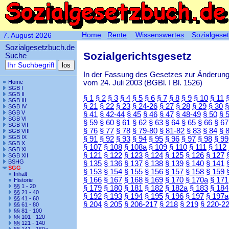
Home
Rente
Wissenswertes
Sozialgese
7. August 2026
Sozialgesetzbuch.de
Sozialgerichtsgesetz
Suche
In der Fassung des Gesetzes zur Änderun
vom 24. Juli 2003 (BGBl. I Bl. 1526)
Home
SGB I
SGB II
§ 1
§ 2
§ 3
§ 4
§ 5
§ 6
§ 7
§ 8
§ 9
§ 10
§ 11
SGB III
§ 21
§ 22
§ 23
§ 24-26
§ 27
§ 28
§ 29
§ 30
§
SGB IV
SGB V
§ 41
§ 42-44
§ 45
§ 46
§ 47
§ 48-49
§ 50
§ 
SGB VI
§ 59
§ 60
§ 61
§ 62
§ 63
§ 64
§ 65
§ 66
§ 67
SGB VII
§ 76
§ 77
§ 78
§ 79-80
§ 81-82
§ 83
§ 84
§ 
SGB VIII
SGB IX
§ 91
§ 92
§ 93
§ 94
§ 95
§ 96
§ 97
§ 98
§ 99
SGB X
§ 107
§ 108
§ 108a
§ 109
§ 110
§ 111
§ 112
SGB XI
§ 121
§ 122
§ 123
§ 124
§ 125
§ 126
§ 127
SGB XII
BSHG
§ 135
§ 136
§ 137
§ 138
§ 139
§ 140
§ 141
SGG
§ 153
§ 154
§ 155
§ 156
§ 157
§ 158
§ 159
Inhalt
§ 166
§ 167
§ 168
§ 169
§ 170
§ 170a
§ 171
Historie
§§ 1 - 20
§ 179
§ 180
§ 181
§ 182
§ 182a
§ 183
§ 184
§§ 21 - 40
§ 192
§ 193
§ 194
§ 195
§ 196
§ 197
§ 197a
§§ 41 - 60
§ 204
§ 205
§ 206-217
§ 218
§ 219
§ 220-2
§§ 61 - 80
§§ 81 - 100
§§ 101 - 120
§§ 121 - 140