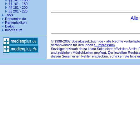
§§ 141 - 160a
§§ 161 - 180
§§ 181 - 200
§§ 201 - 223
Tools
Alle
Rententips.de
Rentenlexikon
Dialog
Impressum
© 1998-2007 Sozialgesetzbuch.de - alle Rechte vorbehalte
Verantwortlich für den Inhalt
s. Impressum
.
Sozialgesetzbuch.de ist keine Seite einer offiziellen Ste
und zeitlichen Möglichkeiten gepflegt. Der jeweilige Rech
diesen Seiten einen Fehler entdecken, schicken Sie bitte e