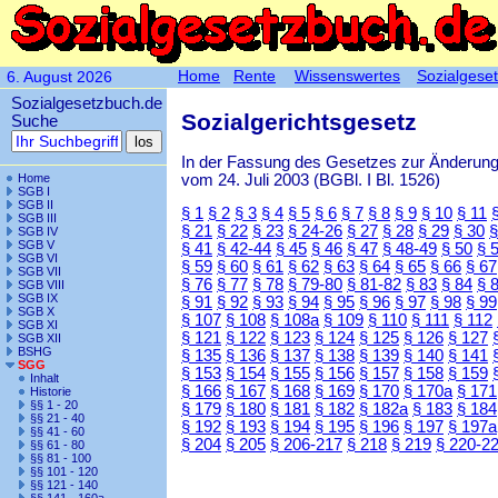
Home
Rente
Wissenswertes
Sozialgese
6. August 2026
Sozialgesetzbuch.de
Sozialgerichtsgesetz
Suche
In der Fassung des Gesetzes zur Änderun
vom 24. Juli 2003 (BGBl. I Bl. 1526)
Home
SGB I
SGB II
§ 1
§ 2
§ 3
§ 4
§ 5
§ 6
§ 7
§ 8
§ 9
§ 10
§ 11
SGB III
§ 21
§ 22
§ 23
§ 24-26
§ 27
§ 28
§ 29
§ 30
§
SGB IV
SGB V
§ 41
§ 42-44
§ 45
§ 46
§ 47
§ 48-49
§ 50
§ 
SGB VI
§ 59
§ 60
§ 61
§ 62
§ 63
§ 64
§ 65
§ 66
§ 67
SGB VII
§ 76
§ 77
§ 78
§ 79-80
§ 81-82
§ 83
§ 84
§ 
SGB VIII
SGB IX
§ 91
§ 92
§ 93
§ 94
§ 95
§ 96
§ 97
§ 98
§ 99
SGB X
§ 107
§ 108
§ 108a
§ 109
§ 110
§ 111
§ 112
SGB XI
§ 121
§ 122
§ 123
§ 124
§ 125
§ 126
§ 127
SGB XII
BSHG
§ 135
§ 136
§ 137
§ 138
§ 139
§ 140
§ 141
SGG
§ 153
§ 154
§ 155
§ 156
§ 157
§ 158
§ 159
Inhalt
§ 166
§ 167
§ 168
§ 169
§ 170
§ 170a
§ 171
Historie
§§ 1 - 20
§ 179
§ 180
§ 181
§ 182
§ 182a
§ 183
§ 184
§§ 21 - 40
§ 192
§ 193
§ 194
§ 195
§ 196
§ 197
§ 197a
§§ 41 - 60
§ 204
§ 205
§ 206-217
§ 218
§ 219
§ 220-2
§§ 61 - 80
§§ 81 - 100
§§ 101 - 120
§§ 121 - 140