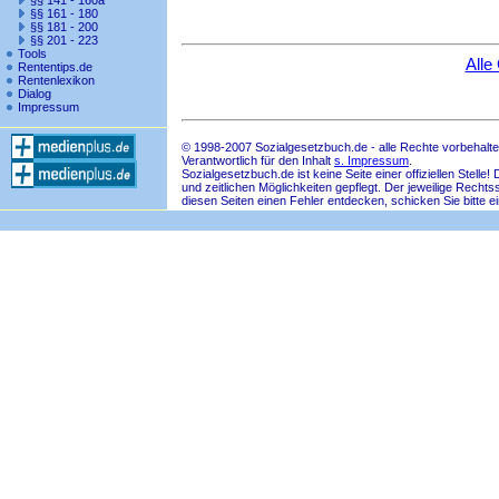
§§ 141 - 160a
§§ 161 - 180
§§ 181 - 200
§§ 201 - 223
Tools
Alle
Rententips.de
Rentenlexikon
Dialog
Impressum
© 1998-2007 Sozialgesetzbuch.de - alle Rechte vorbehalte
Verantwortlich für den Inhalt
s. Impressum
.
Sozialgesetzbuch.de ist keine Seite einer offiziellen Ste
und zeitlichen Möglichkeiten gepflegt. Der jeweilige Rech
diesen Seiten einen Fehler entdecken, schicken Sie bitte e