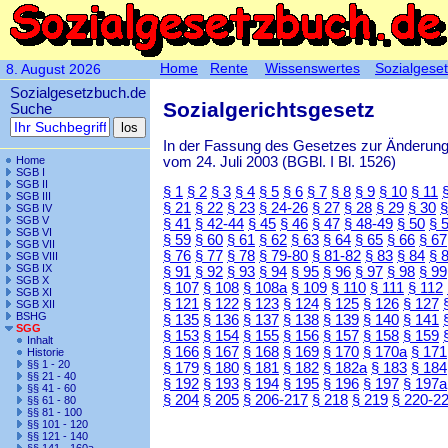
Home
Rente
Wissenswertes
Sozialgese
8. August 2026
Sozialgesetzbuch.de
Sozialgerichtsgesetz
Suche
In der Fassung des Gesetzes zur Änderun
vom 24. Juli 2003 (BGBl. I Bl. 1526)
Home
SGB I
SGB II
§ 1
§ 2
§ 3
§ 4
§ 5
§ 6
§ 7
§ 8
§ 9
§ 10
§ 11
SGB III
§ 21
§ 22
§ 23
§ 24-26
§ 27
§ 28
§ 29
§ 30
§
SGB IV
SGB V
§ 41
§ 42-44
§ 45
§ 46
§ 47
§ 48-49
§ 50
§ 
SGB VI
§ 59
§ 60
§ 61
§ 62
§ 63
§ 64
§ 65
§ 66
§ 67
SGB VII
§ 76
§ 77
§ 78
§ 79-80
§ 81-82
§ 83
§ 84
§ 
SGB VIII
SGB IX
§ 91
§ 92
§ 93
§ 94
§ 95
§ 96
§ 97
§ 98
§ 99
SGB X
§ 107
§ 108
§ 108a
§ 109
§ 110
§ 111
§ 112
SGB XI
§ 121
§ 122
§ 123
§ 124
§ 125
§ 126
§ 127
SGB XII
BSHG
§ 135
§ 136
§ 137
§ 138
§ 139
§ 140
§ 141
SGG
§ 153
§ 154
§ 155
§ 156
§ 157
§ 158
§ 159
Inhalt
§ 166
§ 167
§ 168
§ 169
§ 170
§ 170a
§ 171
Historie
§§ 1 - 20
§ 179
§ 180
§ 181
§ 182
§ 182a
§ 183
§ 184
§§ 21 - 40
§ 192
§ 193
§ 194
§ 195
§ 196
§ 197
§ 197a
§§ 41 - 60
§ 204
§ 205
§ 206-217
§ 218
§ 219
§ 220-2
§§ 61 - 80
§§ 81 - 100
§§ 101 - 120
§§ 121 - 140