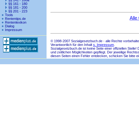
§§ 141 - 160a
§§ 161 - 180
§§ 181 - 200
§§ 201 - 223
Tools
Alle
Rententips.de
Rentenlexikon
Dialog
Impressum
© 1998-2007 Sozialgesetzbuch.de - alle Rechte vorbehalte
Verantwortlich für den Inhalt
s. Impressum
.
Sozialgesetzbuch.de ist keine Seite einer offiziellen Ste
und zeitlichen Möglichkeiten gepflegt. Der jeweilige Rech
diesen Seiten einen Fehler entdecken, schicken Sie bitte e