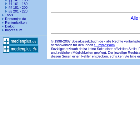
§§ 141 - 160a
§§ 161 - 180
§§ 181 - 200
§§ 201 - 223
Tools
Alle
Rententips.de
Rentenlexikon
Dialog
Impressum
© 1998-2007 Sozialgesetzbuch.de - alle Rechte vorbehalte
Verantwortlich für den Inhalt
s. Impressum
.
Sozialgesetzbuch.de ist keine Seite einer offiziellen Ste
und zeitlichen Möglichkeiten gepflegt. Der jeweilige Rech
diesen Seiten einen Fehler entdecken, schicken Sie bitte e