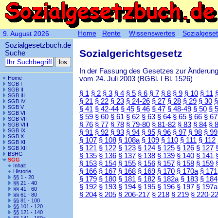
Home
Rente
Wissenswertes
Sozialgese
9. August 2026
Sozialgesetzbuch.de
Sozialgerichtsgesetz
Suche
In der Fassung des Gesetzes zur Änderun
vom 24. Juli 2003 (BGBl. I Bl. 1526)
Home
SGB I
SGB II
§ 1
§ 2
§ 3
§ 4
§ 5
§ 6
§ 7
§ 8
§ 9
§ 10
§ 11
SGB III
§ 21
§ 22
§ 23
§ 24-26
§ 27
§ 28
§ 29
§ 30
§
SGB IV
SGB V
§ 41
§ 42-44
§ 45
§ 46
§ 47
§ 48-49
§ 50
§ 
SGB VI
§ 59
§ 60
§ 61
§ 62
§ 63
§ 64
§ 65
§ 66
§ 67
SGB VII
§ 76
§ 77
§ 78
§ 79-80
§ 81-82
§ 83
§ 84
§ 
SGB VIII
SGB IX
§ 91
§ 92
§ 93
§ 94
§ 95
§ 96
§ 97
§ 98
§ 99
SGB X
§ 107
§ 108
§ 108a
§ 109
§ 110
§ 111
§ 112
SGB XI
§ 121
§ 122
§ 123
§ 124
§ 125
§ 126
§ 127
SGB XII
BSHG
§ 135
§ 136
§ 137
§ 138
§ 139
§ 140
§ 141
SGG
§ 153
§ 154
§ 155
§ 156
§ 157
§ 158
§ 159
Inhalt
§ 166
§ 167
§ 168
§ 169
§ 170
§ 170a
§ 171
Historie
§§ 1 - 20
§ 179
§ 180
§ 181
§ 182
§ 182a
§ 183
§ 184
§§ 21 - 40
§ 192
§ 193
§ 194
§ 195
§ 196
§ 197
§ 197a
§§ 41 - 60
§ 204
§ 205
§ 206-217
§ 218
§ 219
§ 220-2
§§ 61 - 80
§§ 81 - 100
§§ 101 - 120
§§ 121 - 140