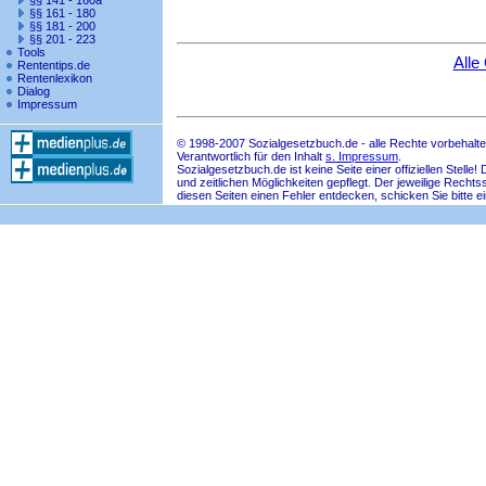
§§ 141 - 160a
§§ 161 - 180
§§ 181 - 200
§§ 201 - 223
Tools
Alle
Rententips.de
Rentenlexikon
Dialog
Impressum
© 1998-2007 Sozialgesetzbuch.de - alle Rechte vorbehalte
Verantwortlich für den Inhalt
s. Impressum
.
Sozialgesetzbuch.de ist keine Seite einer offiziellen Ste
und zeitlichen Möglichkeiten gepflegt. Der jeweilige Rech
diesen Seiten einen Fehler entdecken, schicken Sie bitte e