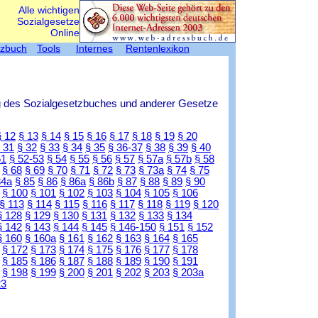
Alle wichtigen
Sozialgesetze
Online
tzbuch
Tools
Internes
Rentenlexikon
g des Sozialgesetzbuches und anderer Gesetze
§ 12
§ 13
§ 14
§ 15
§ 16
§ 17
§ 18
§ 19
§ 20
 31
§ 32
§ 33
§ 34
§ 35
§ 36-37
§ 38
§ 39
§ 40
51
§ 52-53
§ 54
§ 55
§ 56
§ 57
§ 57a
§ 57b
§ 58
§ 68
§ 69
§ 70
§ 71
§ 72
§ 73
§ 73a
§ 74
§ 75
84a
§ 85
§ 86
§ 86a
§ 86b
§ 87
§ 88
§ 89
§ 90
§ 100
§ 101
§ 102
§ 103
§ 104
§ 105
§ 106
§ 113
§ 114
§ 115
§ 116
§ 117
§ 118
§ 119
§ 120
§ 128
§ 129
§ 130
§ 131
§ 132
§ 133
§ 134
§ 142
§ 143
§ 144
§ 145
§ 146-150
§ 151
§ 152
§ 160
§ 160a
§ 161
§ 162
§ 163
§ 164
§ 165
§ 172
§ 173
§ 174
§ 175
§ 176
§ 177
§ 178
§ 185
§ 186
§ 187
§ 188
§ 189
§ 190
§ 191
§ 198
§ 199
§ 200
§ 201
§ 202
§ 203
§ 203a
23