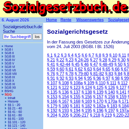
Home
Rente
Wissenswertes
Sozialgese
6. August 2026
Sozialgesetzbuch.de
Sozialgerichtsgesetz
Suche
In der Fassung des Gesetzes zur Änderun
vom 24. Juli 2003 (BGBl. I Bl. 1526)
Home
SGB I
SGB II
§ 1
§ 2
§ 3
§ 4
§ 5
§ 6
§ 7
§ 8
§ 9
§ 10
§ 11
SGB III
§ 21
§ 22
§ 23
§ 24-26
§ 27
§ 28
§ 29
§ 30
§
SGB IV
SGB V
§ 41
§ 42-44
§ 45
§ 46
§ 47
§ 48-49
§ 50
§ 
SGB VI
§ 59
§ 60
§ 61
§ 62
§ 63
§ 64
§ 65
§ 66
§ 67
SGB VII
§ 76
§ 77
§ 78
§ 79-80
§ 81-82
§ 83
§ 84
§ 
SGB VIII
SGB IX
§ 91
§ 92
§ 93
§ 94
§ 95
§ 96
§ 97
§ 98
§ 99
SGB X
§ 107
§ 108
§ 108a
§ 109
§ 110
§ 111
§ 112
SGB XI
§ 121
§ 122
§ 123
§ 124
§ 125
§ 126
§ 127
SGB XII
BSHG
§ 135
§ 136
§ 137
§ 138
§ 139
§ 140
§ 141
SGG
§ 153
§ 154
§ 155
§ 156
§ 157
§ 158
§ 159
Inhalt
§ 166
§ 167
§ 168
§ 169
§ 170
§ 170a
§ 171
Historie
§§ 1 - 20
§ 179
§ 180
§ 181
§ 182
§ 182a
§ 183
§ 184
§§ 21 - 40
§ 192
§ 193
§ 194
§ 195
§ 196
§ 197
§ 197a
§§ 41 - 60
§ 204
§ 205
§ 206-217
§ 218
§ 219
§ 220-2
§§ 61 - 80
§§ 81 - 100
§§ 101 - 120
§§ 121 - 140