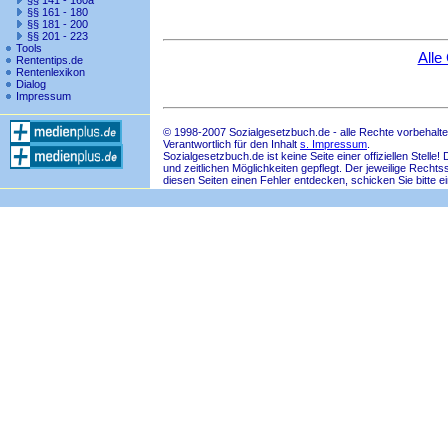
§§ 141 - 160a
§§ 161 - 180
§§ 181 - 200
§§ 201 - 223
Tools
Alle
Rententips.de
Rentenlexikon
Dialog
Impressum
© 1998-2007 Sozialgesetzbuch.de - alle Rechte vorbehalte
Verantwortlich für den Inhalt
s. Impressum
.
Sozialgesetzbuch.de ist keine Seite einer offiziellen Ste
und zeitlichen Möglichkeiten gepflegt. Der jeweilige Rech
diesen Seiten einen Fehler entdecken, schicken Sie bitte e