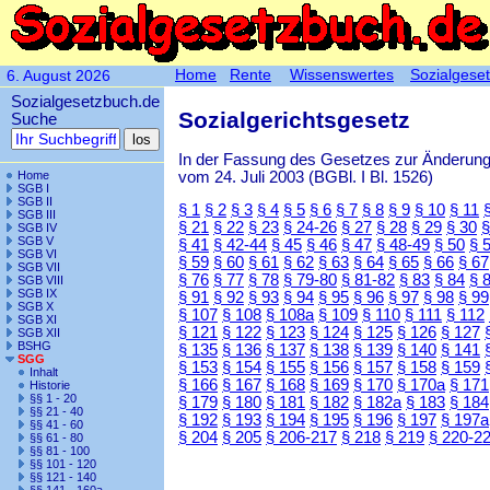
Home
Rente
Wissenswertes
Sozialgese
6. August 2026
Sozialgesetzbuch.de
Sozialgerichtsgesetz
Suche
In der Fassung des Gesetzes zur Änderun
vom 24. Juli 2003 (BGBl. I Bl. 1526)
Home
SGB I
SGB II
§ 1
§ 2
§ 3
§ 4
§ 5
§ 6
§ 7
§ 8
§ 9
§ 10
§ 11
SGB III
§ 21
§ 22
§ 23
§ 24-26
§ 27
§ 28
§ 29
§ 30
§
SGB IV
SGB V
§ 41
§ 42-44
§ 45
§ 46
§ 47
§ 48-49
§ 50
§ 
SGB VI
§ 59
§ 60
§ 61
§ 62
§ 63
§ 64
§ 65
§ 66
§ 67
SGB VII
§ 76
§ 77
§ 78
§ 79-80
§ 81-82
§ 83
§ 84
§ 
SGB VIII
SGB IX
§ 91
§ 92
§ 93
§ 94
§ 95
§ 96
§ 97
§ 98
§ 99
SGB X
§ 107
§ 108
§ 108a
§ 109
§ 110
§ 111
§ 112
SGB XI
§ 121
§ 122
§ 123
§ 124
§ 125
§ 126
§ 127
SGB XII
BSHG
§ 135
§ 136
§ 137
§ 138
§ 139
§ 140
§ 141
SGG
§ 153
§ 154
§ 155
§ 156
§ 157
§ 158
§ 159
Inhalt
§ 166
§ 167
§ 168
§ 169
§ 170
§ 170a
§ 171
Historie
§§ 1 - 20
§ 179
§ 180
§ 181
§ 182
§ 182a
§ 183
§ 184
§§ 21 - 40
§ 192
§ 193
§ 194
§ 195
§ 196
§ 197
§ 197a
§§ 41 - 60
§ 204
§ 205
§ 206-217
§ 218
§ 219
§ 220-2
§§ 61 - 80
§§ 81 - 100
§§ 101 - 120
§§ 121 - 140