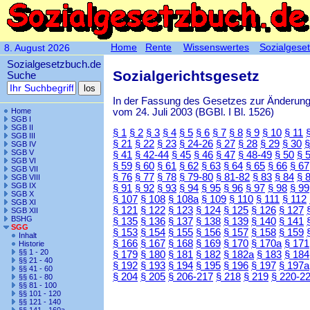
Home
Rente
Wissenswertes
Sozialgese
8. August 2026
Sozialgesetzbuch.de
Sozialgerichtsgesetz
Suche
In der Fassung des Gesetzes zur Änderun
vom 24. Juli 2003 (BGBl. I Bl. 1526)
Home
SGB I
SGB II
§ 1
§ 2
§ 3
§ 4
§ 5
§ 6
§ 7
§ 8
§ 9
§ 10
§ 11
SGB III
§ 21
§ 22
§ 23
§ 24-26
§ 27
§ 28
§ 29
§ 30
§
SGB IV
SGB V
§ 41
§ 42-44
§ 45
§ 46
§ 47
§ 48-49
§ 50
§ 
SGB VI
§ 59
§ 60
§ 61
§ 62
§ 63
§ 64
§ 65
§ 66
§ 67
SGB VII
§ 76
§ 77
§ 78
§ 79-80
§ 81-82
§ 83
§ 84
§ 
SGB VIII
SGB IX
§ 91
§ 92
§ 93
§ 94
§ 95
§ 96
§ 97
§ 98
§ 99
SGB X
§ 107
§ 108
§ 108a
§ 109
§ 110
§ 111
§ 112
SGB XI
§ 121
§ 122
§ 123
§ 124
§ 125
§ 126
§ 127
SGB XII
BSHG
§ 135
§ 136
§ 137
§ 138
§ 139
§ 140
§ 141
SGG
§ 153
§ 154
§ 155
§ 156
§ 157
§ 158
§ 159
Inhalt
§ 166
§ 167
§ 168
§ 169
§ 170
§ 170a
§ 171
Historie
§§ 1 - 20
§ 179
§ 180
§ 181
§ 182
§ 182a
§ 183
§ 184
§§ 21 - 40
§ 192
§ 193
§ 194
§ 195
§ 196
§ 197
§ 197a
§§ 41 - 60
§ 204
§ 205
§ 206-217
§ 218
§ 219
§ 220-2
§§ 61 - 80
§§ 81 - 100
§§ 101 - 120
§§ 121 - 140