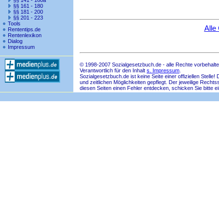
§§ 141 - 160a
§§ 161 - 180
§§ 181 - 200
§§ 201 - 223
Tools
Alle
Rententips.de
Rentenlexikon
Dialog
Impressum
© 1998-2007 Sozialgesetzbuch.de - alle Rechte vorbehalte
Verantwortlich für den Inhalt
s. Impressum
.
Sozialgesetzbuch.de ist keine Seite einer offiziellen Ste
und zeitlichen Möglichkeiten gepflegt. Der jeweilige Rech
diesen Seiten einen Fehler entdecken, schicken Sie bitte e