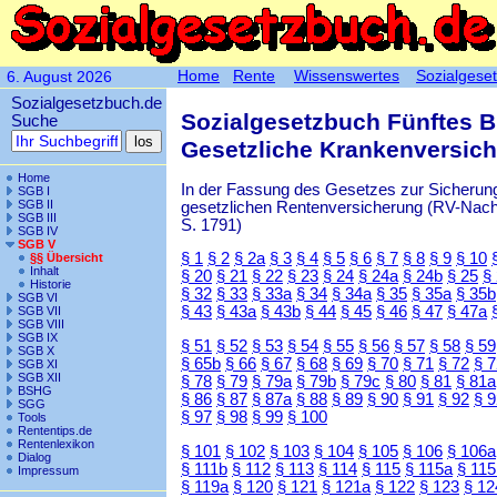
Home
Rente
Wissenswertes
Sozialgese
6. August 2026
Sozialgesetzbuch.de
Sozialgesetzbuch Fünftes 
Suche
Gesetzliche Krankenversic
Home
In der Fassung des Gesetzes zur Sicherung
SGB I
SGB II
gesetzlichen Rentenversicherung (RV-Nachha
SGB III
S. 1791)
SGB IV
SGB V
§ 1
§ 2
§ 2a
§ 3
§ 4
§ 5
§ 6
§ 7
§ 8
§ 9
§ 10
§§ Übersicht
Inhalt
§ 20
§ 21
§ 22
§ 23
§ 24
§ 24a
§ 24b
§ 25
§
Historie
§ 32
§ 33
§ 33a
§ 34
§ 34a
§ 35
§ 35a
§ 35b
SGB VI
§ 43
§ 43a
§ 43b
§ 44
§ 45
§ 46
§ 47
§ 47a
SGB VII
SGB VIII
SGB IX
§ 51
§ 52
§ 53
§ 54
§ 55
§ 56
§ 57
§ 58
§ 59
SGB X
§ 65b
§ 66
§ 67
§ 68
§ 69
§ 70
§ 71
§ 72
§ 
SGB XI
SGB XII
§ 78
§ 79
§ 79a
§ 79b
§ 79c
§ 80
§ 81
§ 81a
BSHG
§ 86
§ 87
§ 87a
§ 88
§ 89
§ 90
§ 91
§ 92
§ 
SGG
§ 97
§ 98
§ 99
§ 100
Tools
Rententips.de
Rentenlexikon
§ 101
§ 102
§ 103
§ 104
§ 105
§ 106
§ 106a
Dialog
§ 111b
§ 112
§ 113
§ 114
§ 115
§ 115a
§ 115
Impressum
§ 119a
§ 120
§ 121
§ 121a
§ 122
§ 123
§ 12