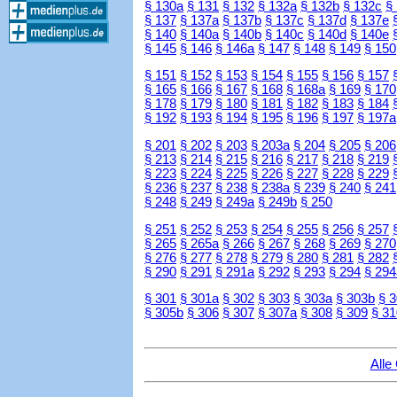
§ 130a
§ 131
§ 132
§ 132a
§ 132b
§ 132c
§
§ 137
§ 137a
§ 137b
§ 137c
§ 137d
§ 137e
§ 140
§ 140a
§ 140b
§ 140c
§ 140d
§ 140e
§ 145
§ 146
§ 146a
§ 147
§ 148
§ 149
§ 150
§ 151
§ 152
§ 153
§ 154
§ 155
§ 156
§ 157
§ 165
§ 166
§ 167
§ 168
§ 168a
§ 169
§ 170
§ 178
§ 179
§ 180
§ 181
§ 182
§ 183
§ 184
§ 192
§ 193
§ 194
§ 195
§ 196
§ 197
§ 197a
§ 201
§ 202
§ 203
§ 203a
§ 204
§ 205
§ 206
§ 213
§ 214
§ 215
§ 216
§ 217
§ 218
§ 219
§ 223
§ 224
§ 225
§ 226
§ 227
§ 228
§ 229
§ 236
§ 237
§ 238
§ 238a
§ 239
§ 240
§ 241
§ 248
§ 249
§ 249a
§ 249b
§ 250
§ 251
§ 252
§ 253
§ 254
§ 255
§ 256
§ 257
§ 265
§ 265a
§ 266
§ 267
§ 268
§ 269
§ 270
§ 276
§ 277
§ 278
§ 279
§ 280
§ 281
§ 282
§ 290
§ 291
§ 291a
§ 292
§ 293
§ 294
§ 294
§ 301
§ 301a
§ 302
§ 303
§ 303a
§ 303b
§ 
§ 305b
§ 306
§ 307
§ 307a
§ 308
§ 309
§ 31
Alle