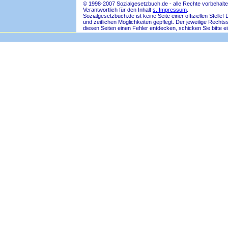
© 1998-2007 Sozialgesetzbuch.de - alle Rechte vorbehalte
Verantwortlich für den Inhalt
s. Impressum
.
Sozialgesetzbuch.de ist keine Seite einer offiziellen Ste
und zeitlichen Möglichkeiten gepflegt. Der jeweilige Rech
diesen Seiten einen Fehler entdecken, schicken Sie bitte e