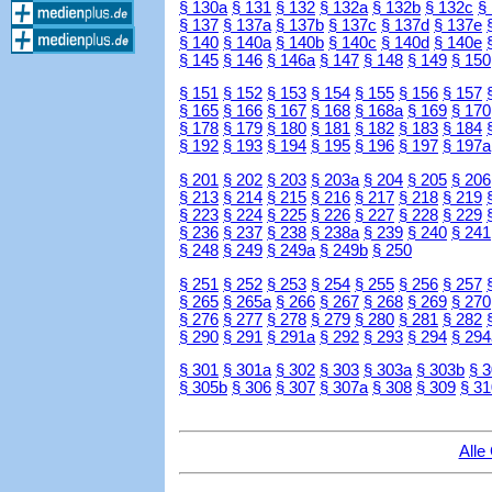
§ 130a
§ 131
§ 132
§ 132a
§ 132b
§ 132c
§
§ 137
§ 137a
§ 137b
§ 137c
§ 137d
§ 137e
§ 140
§ 140a
§ 140b
§ 140c
§ 140d
§ 140e
§ 145
§ 146
§ 146a
§ 147
§ 148
§ 149
§ 150
§ 151
§ 152
§ 153
§ 154
§ 155
§ 156
§ 157
§ 165
§ 166
§ 167
§ 168
§ 168a
§ 169
§ 170
§ 178
§ 179
§ 180
§ 181
§ 182
§ 183
§ 184
§ 192
§ 193
§ 194
§ 195
§ 196
§ 197
§ 197a
§ 201
§ 202
§ 203
§ 203a
§ 204
§ 205
§ 206
§ 213
§ 214
§ 215
§ 216
§ 217
§ 218
§ 219
§ 223
§ 224
§ 225
§ 226
§ 227
§ 228
§ 229
§ 236
§ 237
§ 238
§ 238a
§ 239
§ 240
§ 241
§ 248
§ 249
§ 249a
§ 249b
§ 250
§ 251
§ 252
§ 253
§ 254
§ 255
§ 256
§ 257
§ 265
§ 265a
§ 266
§ 267
§ 268
§ 269
§ 270
§ 276
§ 277
§ 278
§ 279
§ 280
§ 281
§ 282
§ 290
§ 291
§ 291a
§ 292
§ 293
§ 294
§ 294
§ 301
§ 301a
§ 302
§ 303
§ 303a
§ 303b
§ 
§ 305b
§ 306
§ 307
§ 307a
§ 308
§ 309
§ 31
Alle