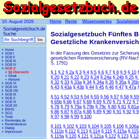
Home
Rente
Wissenswertes
Sozialgese
10. August 2026
Sozialgesetzbuch.de
Sozialgesetzbuch Fünftes 
Suche
Gesetzliche Krankenversic
Home
In der Fassung des Gesetzes zur Sicherung
SGB I
SGB II
gesetzlichen Rentenversicherung (RV-Nachha
SGB III
S. 1791)
SGB IV
SGB V
§ 1
§ 2
§ 2a
§ 3
§ 4
§ 5
§ 6
§ 7
§ 8
§ 9
§ 10
§§ Übersicht
Inhalt
§ 20
§ 21
§ 22
§ 23
§ 24
§ 24a
§ 24b
§ 25
§
Historie
§ 32
§ 33
§ 33a
§ 34
§ 34a
§ 35
§ 35a
§ 35b
SGB VI
§ 43
§ 43a
§ 43b
§ 44
§ 45
§ 46
§ 47
§ 47a
SGB VII
SGB VIII
SGB IX
§ 51
§ 52
§ 53
§ 54
§ 55
§ 56
§ 57
§ 58
§ 59
SGB X
§ 65b
§ 66
§ 67
§ 68
§ 69
§ 70
§ 71
§ 72
§ 
SGB XI
SGB XII
§ 78
§ 79
§ 79a
§ 79b
§ 79c
§ 80
§ 81
§ 81a
BSHG
§ 86
§ 87
§ 87a
§ 88
§ 89
§ 90
§ 91
§ 92
§ 
SGG
§ 97
§ 98
§ 99
§ 100
Tools
Rententips.de
Rentenlexikon
§ 101
§ 102
§ 103
§ 104
§ 105
§ 106
§ 106a
Dialog
§ 111b
§ 112
§ 113
§ 114
§ 115
§ 115a
§ 115
Impressum
§ 119a
§ 120
§ 121
§ 121a
§ 122
§ 123
§ 12