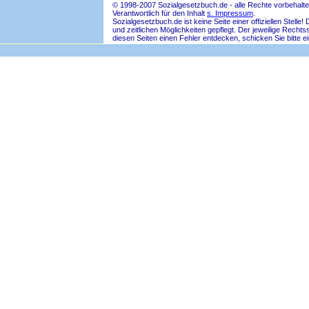
© 1998-2007 Sozialgesetzbuch.de - alle Rechte vorbehalte
Verantwortlich für den Inhalt
s. Impressum
.
Sozialgesetzbuch.de ist keine Seite einer offiziellen Ste
und zeitlichen Möglichkeiten gepflegt. Der jeweilige Rech
diesen Seiten einen Fehler entdecken, schicken Sie bitte e