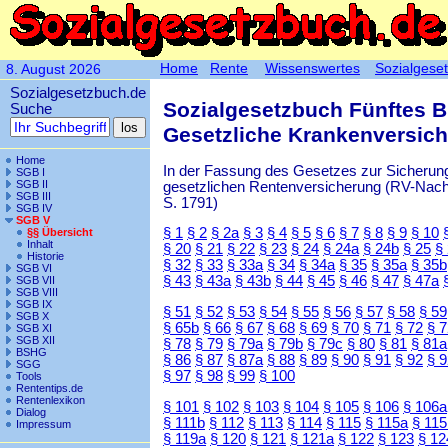
Home
Rente
Wissenswertes
Sozialgese
8. August 2026
Sozialgesetzbuch.de
Sozialgesetzbuch Fünftes 
Suche
Gesetzliche Krankenversic
Home
In der Fassung des Gesetzes zur Sicherung
SGB I
SGB II
gesetzlichen Rentenversicherung (RV-Nachha
SGB III
S. 1791)
SGB IV
SGB V
§ 1
§ 2
§ 2a
§ 3
§ 4
§ 5
§ 6
§ 7
§ 8
§ 9
§ 10
§§ Übersicht
Inhalt
§ 20
§ 21
§ 22
§ 23
§ 24
§ 24a
§ 24b
§ 25
§
Historie
§ 32
§ 33
§ 33a
§ 34
§ 34a
§ 35
§ 35a
§ 35b
SGB VI
§ 43
§ 43a
§ 43b
§ 44
§ 45
§ 46
§ 47
§ 47a
SGB VII
SGB VIII
SGB IX
§ 51
§ 52
§ 53
§ 54
§ 55
§ 56
§ 57
§ 58
§ 59
SGB X
§ 65b
§ 66
§ 67
§ 68
§ 69
§ 70
§ 71
§ 72
§ 
SGB XI
SGB XII
§ 78
§ 79
§ 79a
§ 79b
§ 79c
§ 80
§ 81
§ 81a
BSHG
§ 86
§ 87
§ 87a
§ 88
§ 89
§ 90
§ 91
§ 92
§ 
SGG
§ 97
§ 98
§ 99
§ 100
Tools
Rententips.de
Rentenlexikon
§ 101
§ 102
§ 103
§ 104
§ 105
§ 106
§ 106a
Dialog
§ 111b
§ 112
§ 113
§ 114
§ 115
§ 115a
§ 115
Impressum
§ 119a
§ 120
§ 121
§ 121a
§ 122
§ 123
§ 12