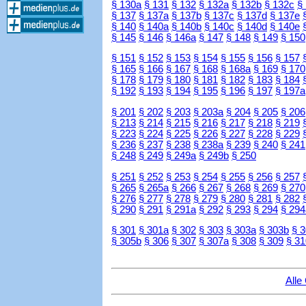
§ 130a
§ 131
§ 132
§ 132a
§ 132b
§ 132c
§
§ 137
§ 137a
§ 137b
§ 137c
§ 137d
§ 137e
§ 140
§ 140a
§ 140b
§ 140c
§ 140d
§ 140e
§ 145
§ 146
§ 146a
§ 147
§ 148
§ 149
§ 150
§ 151
§ 152
§ 153
§ 154
§ 155
§ 156
§ 157
§ 165
§ 166
§ 167
§ 168
§ 168a
§ 169
§ 170
§ 178
§ 179
§ 180
§ 181
§ 182
§ 183
§ 184
§ 192
§ 193
§ 194
§ 195
§ 196
§ 197
§ 197a
§ 201
§ 202
§ 203
§ 203a
§ 204
§ 205
§ 206
§ 213
§ 214
§ 215
§ 216
§ 217
§ 218
§ 219
§ 223
§ 224
§ 225
§ 226
§ 227
§ 228
§ 229
§ 236
§ 237
§ 238
§ 238a
§ 239
§ 240
§ 241
§ 248
§ 249
§ 249a
§ 249b
§ 250
§ 251
§ 252
§ 253
§ 254
§ 255
§ 256
§ 257
§ 265
§ 265a
§ 266
§ 267
§ 268
§ 269
§ 270
§ 276
§ 277
§ 278
§ 279
§ 280
§ 281
§ 282
§ 290
§ 291
§ 291a
§ 292
§ 293
§ 294
§ 294
§ 301
§ 301a
§ 302
§ 303
§ 303a
§ 303b
§ 
§ 305b
§ 306
§ 307
§ 307a
§ 308
§ 309
§ 31
Alle