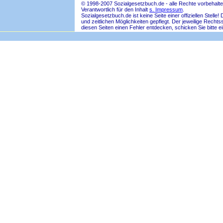
© 1998-2007 Sozialgesetzbuch.de - alle Rechte vorbehalte
Verantwortlich für den Inhalt
s. Impressum
.
Sozialgesetzbuch.de ist keine Seite einer offiziellen Ste
und zeitlichen Möglichkeiten gepflegt. Der jeweilige Rech
diesen Seiten einen Fehler entdecken, schicken Sie bitte e