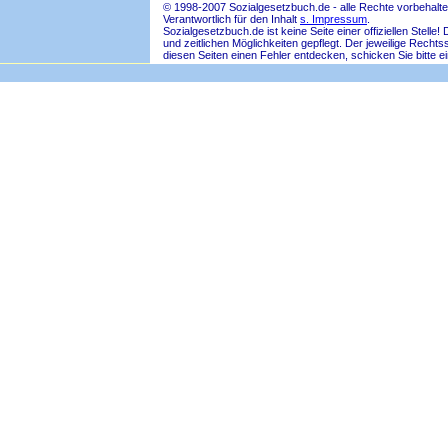
© 1998-2007 Sozialgesetzbuch.de - alle Rechte vorbehalte
Verantwortlich für den Inhalt
s. Impressum
.
Sozialgesetzbuch.de ist keine Seite einer offiziellen Ste
und zeitlichen Möglichkeiten gepflegt. Der jeweilige Rech
diesen Seiten einen Fehler entdecken, schicken Sie bitte e