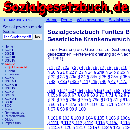
Home
Rente
Wissenswertes
Sozialgese
10. August 2026
Sozialgesetzbuch.de
Sozialgesetzbuch Fünftes 
Suche
Gesetzliche Krankenversic
Home
In der Fassung des Gesetzes zur Sicherung
SGB I
SGB II
gesetzlichen Rentenversicherung (RV-Nachha
SGB III
S. 1791)
SGB IV
SGB V
§ 1
§ 2
§ 2a
§ 3
§ 4
§ 5
§ 6
§ 7
§ 8
§ 9
§ 10
§§ Übersicht
Inhalt
§ 20
§ 21
§ 22
§ 23
§ 24
§ 24a
§ 24b
§ 25
§
Historie
§ 32
§ 33
§ 33a
§ 34
§ 34a
§ 35
§ 35a
§ 35b
SGB VI
§ 43
§ 43a
§ 43b
§ 44
§ 45
§ 46
§ 47
§ 47a
SGB VII
SGB VIII
SGB IX
§ 51
§ 52
§ 53
§ 54
§ 55
§ 56
§ 57
§ 58
§ 59
SGB X
§ 65b
§ 66
§ 67
§ 68
§ 69
§ 70
§ 71
§ 72
§ 
SGB XI
SGB XII
§ 78
§ 79
§ 79a
§ 79b
§ 79c
§ 80
§ 81
§ 81a
BSHG
§ 86
§ 87
§ 87a
§ 88
§ 89
§ 90
§ 91
§ 92
§ 
SGG
§ 97
§ 98
§ 99
§ 100
Tools
Rententips.de
Rentenlexikon
§ 101
§ 102
§ 103
§ 104
§ 105
§ 106
§ 106a
Dialog
§ 111b
§ 112
§ 113
§ 114
§ 115
§ 115a
§ 115
Impressum
§ 119a
§ 120
§ 121
§ 121a
§ 122
§ 123
§ 12