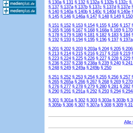
§ 130a
§ 131
§ 132
§ 132a
§ 132b
§ 132c
§
§ 137
§ 137a
§ 137b
§ 137c
§ 137d
§ 137e
§ 140
§ 140a
§ 140b
§ 140c
§ 140d
§ 140e
§ 145
§ 146
§ 146a
§ 147
§ 148
§ 149
§ 150
§ 151
§ 152
§ 153
§ 154
§ 155
§ 156
§ 157
§ 165
§ 166
§ 167
§ 168
§ 168a
§ 169
§ 170
§ 178
§ 179
§ 180
§ 181
§ 182
§ 183
§ 184
§ 192
§ 193
§ 194
§ 195
§ 196
§ 197
§ 197a
§ 201
§ 202
§ 203
§ 203a
§ 204
§ 205
§ 206
§ 213
§ 214
§ 215
§ 216
§ 217
§ 218
§ 219
§ 223
§ 224
§ 225
§ 226
§ 227
§ 228
§ 229
§ 236
§ 237
§ 238
§ 238a
§ 239
§ 240
§ 241
§ 248
§ 249
§ 249a
§ 249b
§ 250
§ 251
§ 252
§ 253
§ 254
§ 255
§ 256
§ 257
§ 265
§ 265a
§ 266
§ 267
§ 268
§ 269
§ 270
§ 276
§ 277
§ 278
§ 279
§ 280
§ 281
§ 282
§ 290
§ 291
§ 291a
§ 292
§ 293
§ 294
§ 294
§ 301
§ 301a
§ 302
§ 303
§ 303a
§ 303b
§ 
§ 305b
§ 306
§ 307
§ 307a
§ 308
§ 309
§ 31
Alle